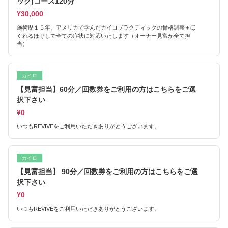
ック)コース120分
¥30,000
施術歴１５年、アメリカで学んだカイロプラクティックの骨格調整＋ほ
ぐれるほぐしで全ての症状に対応いたします（オーナー見富が全て担
当）
カイロ
【見富担当】60分／回数券をご利用の方はこちらをご選
択下さい
¥0
いつもREVIVEをご利用いただきありがとうございます。
カイロ
【見富担当】 90分／回数券をご利用の方はこちらをご選
択下さい
¥0
いつもREVIVEをご利用いただきありがとうございます。