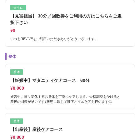
カイロ
【見富担当】 30分／回数券をご利用の方はこちらをご選
択下さい
¥0
いつもREVIVEをご利用いただきありがとうございます。
整体
整体
【妊娠中】マタニティケアコース 60分
¥8,800
妊娠中、日々変化するお身体を丁寧にケアします。骨格調整を受けると
産後の回復が早いです♪状態に応じて膝下オイルケアも行います◎
整体
【出産後】産後ケアコース
¥8,800