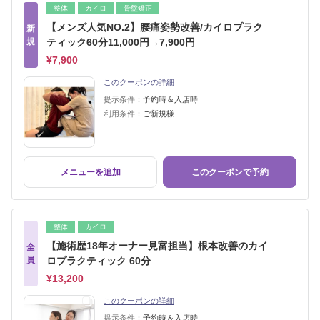
整体
カイロ
骨盤矯正
【メンズ人気NO.2】腰痛姿勢改善/カイロプラク
新
規
ティック60分11,000円→7,900円
¥7,900
このクーポンの詳細
提示条件：
予約時＆入店時
利用条件：
ご新規様
メニューを追加
このクーポンで予約
整体
カイロ
【施術歴18年オーナー見富担当】根本改善のカイ
全
員
ロプラクティック 60分
¥13,200
このクーポンの詳細
提示条件：
予約時＆入店時