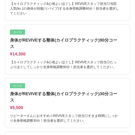
【カイロプラクティック&心地よいほぐし】REVIVEスタッフ担当◎当院
人気No.1の身体が回復(リバイブ)する全身骨格調整60分！担当者を選択し
てください
カイロ
身体がREVIVEする整体(カイロプラクティック)90分コー
ス
¥14,300
【カイロプラクティック&心地よいほぐし】REVIVEスタッフ担当◎たっ
ぷりほぐしてしっかり全身骨格調整90分！担当者を選択してください。
カイロ
身体がREVIVEする整体(カイロプラクティック)30分コー
ス
¥5,500
リピーターさんにおすすめ☆REVIVEスタッフ担当◎すきま時間にしっか
り全身骨格調整30分！担当者を選択してください。