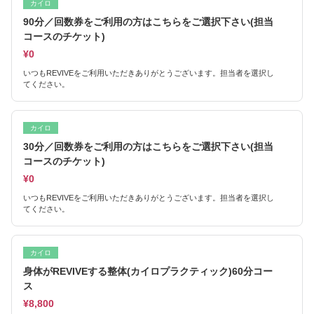
カイロ
90分／回数券をご利用の方はこちらをご選択下さい(担当
コースのチケット)
¥0
いつもREVIVEをご利用いただきありがとうございます。担当者を選択し
てください。
カイロ
30分／回数券をご利用の方はこちらをご選択下さい(担当
コースのチケット)
¥0
いつもREVIVEをご利用いただきありがとうございます。担当者を選択し
てください。
カイロ
身体がREVIVEする整体(カイロプラクティック)60分コー
ス
¥8,800