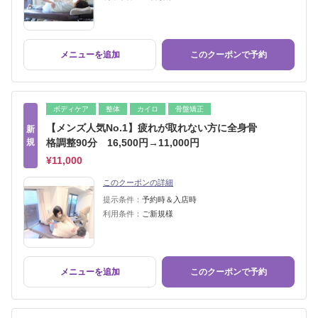
メニューを追加
このクーポンで予約
ボディケア
整体
カイロ
骨盤矯正
【メンズ人気No.1】疲れが取れない方に全身骨
新
規
格調整90分 16,500円→11,000円
¥11,000
このクーポンの詳細
提示条件：
予約時＆入店時
利用条件：
ご新規様
メニューを追加
このクーポンで予約