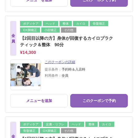
メニューを追加
このクーポンで予約
ボディケア
ヘッド
整体
カイロ
骨盤矯正
OX脚矯正
小顔矯正
その他
全
【2回目以降の方】身体が回復するカイロプラク
員
ティック＆整体 90分
¥14,300
このクーポンの詳細
提示条件：
予約時＆入店時
利用条件：
全員
メニューを追加
このクーポンで予約
ボディケア
足裏・リフレ
ヘッド
整体
カイロ
骨盤矯正
OX脚矯正
その他
全