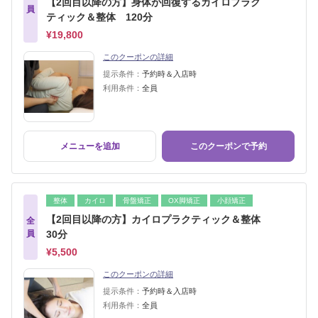
【2回目以降の方】身体が回復するカイロプラク
員
ティック＆整体 120分
¥19,800
このクーポンの詳細
提示条件：
予約時＆入店時
利用条件：
全員
メニューを追加
このクーポンで予約
整体
カイロ
骨盤矯正
OX脚矯正
小顔矯正
【2回目以降の方】カイロプラクティック＆整体
全
員
30分
¥5,500
このクーポンの詳細
提示条件：
予約時＆入店時
利用条件：
全員