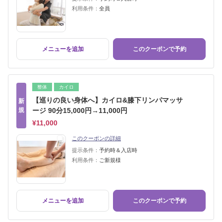
利用条件：
全員
メニューを追加
このクーポンで予約
整体
カイロ
【巡りの良い身体へ】カイロ&膝下リンパマッサ
新
規
ージ 90分15,000円→11,000円
¥11,000
このクーポンの詳細
提示条件：
予約時＆入店時
利用条件：
ご新規様
メニューを追加
このクーポンで予約