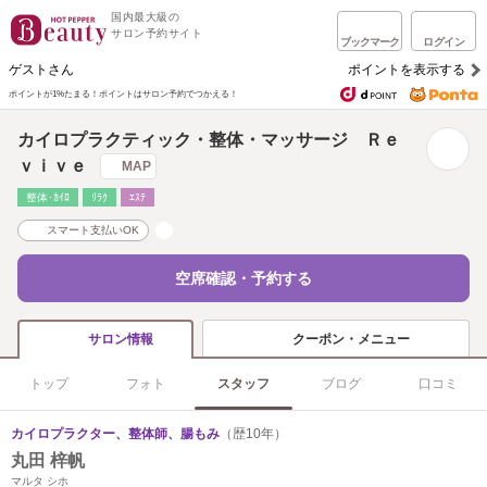
国内最大級の
サロン予約サイト
ブックマーク
ログイン
ゲストさん
ポイントを表示する
ポイントが1%たまる！
ポイントはサロン予約でつかえる！
カイロプラクティック・整体・マッサージ Ｒｅ
ｖｉｖｅ
MAP
整体･ｶｲﾛ
ﾘﾗｸ
ｴｽﾃ
スマート支払いOK
空席確認・予約する
クーポン・メニュー
サロン情報
トップ
フォト
スタッフ
ブログ
口コミ
カイロプラクター、整体師、腸もみ
（歴10年）
丸田 梓帆
マルタ シホ