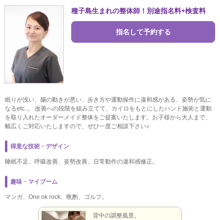
種子島生まれの整体師！別途指名料+検査料
指名して予約する
眠りが浅い、腸の動きが悪い、歩き方や運動操作に違和感がある、姿勢が気に
なるetc..。 改善への段階を組み立てて、カイロをもとにしたハンド施術と運動
を取り入れたオーダーメイド整体をご提案いたします。お子様から大人まで、
幅広くご対応いたしますので、ぜひ一度ご相談下さい♪
得意な技術・デザイン
睡眠不足、呼吸改善、姿勢改善、日常動作の違和感修正。
趣味・マイブーム
マンガ、One ok rock、晩酌、ゴルフ。
す。
背中の調整風景。