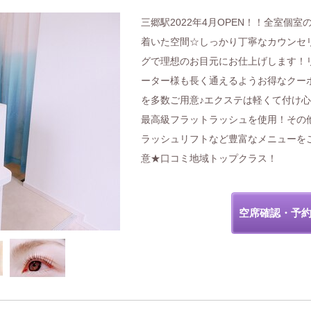
三郷駅2022年4月OPEN！！全室個室
着いた空間☆しっかり丁寧なカウンセ
グで理想のお目元にお仕上げします！
ーター様も長く通えるようお得なクー
を多数ご用意♪エクステは軽くて付け
最高級フラットラッシュを使用！その
ラッシュリフトなど豊富なメニューを
意★口コミ地域トップクラス！
空席確認・予