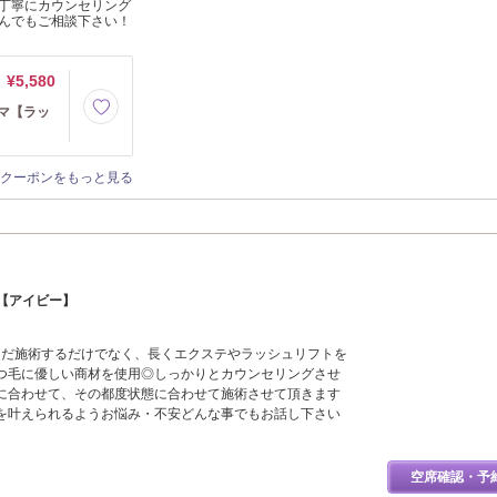
丁寧にカウンセリング
んでもご相談下さい！
¥5,580
マ【ラッ
クーポンをもっと見る
 IVY【アイビー】
ただ施術するだけでなく、長くエクステやラッシュリフトを
つ毛に優しい商材を使用◎しっかりとカウンセリングさせ
に合わせて、その都度状態に合わせて施術させて頂きます
を叶えられるようお悩み・不安どんな事でもお話し下さい
空席確認・予