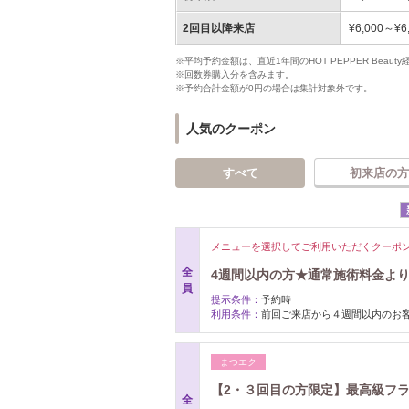
2回目以降来店
¥6,000～¥6
※平均予約金額は、直近1年間のHOT PEPPER Bea
※回数券購入分を含みます。
※予約合計金額が0円の場合は集計対象外です。
人気のクーポン
すべて
初来店の方
メニューを選択してご利用いただくクーポ
全
4週間以内の方★通常施術料金より
員
提示条件：
予約時
利用条件：
前回ご来店から４週間以内のお
まつエク
【2・３回目の方限定】最高級フラ
全