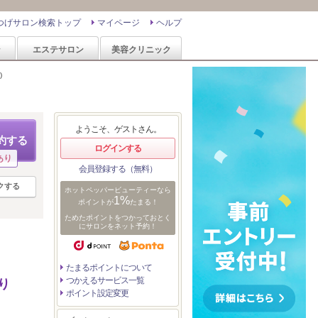
つげサロン検索トップ
マイページ
ヘルプ
ン
エステサロン
美容クリニック
)
ようこそ、ゲストさん。
約する
ログインする
あり
会員登録する（無料）
クする
ホットペッパービューティーなら
1%
ポイントが
たまる！
ためたポイントをつかっておとく
にサロンをネット予約！
たまるポイントについて
つかえるサービス一覧
り
ポイント設定変更