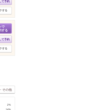
して予約
クする
ンで
約する
して予約
クする
・その他
2%
14%