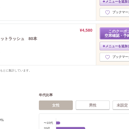
メニューを追加
定
ブックマー
¥4,580
このクーポ
空席確認・予
ットラッシュ 80本
メニューを追加
定
ブックマー
をもとに集計しています。
年代比率
女性
男性
未設定
0
%
〜10代
20代