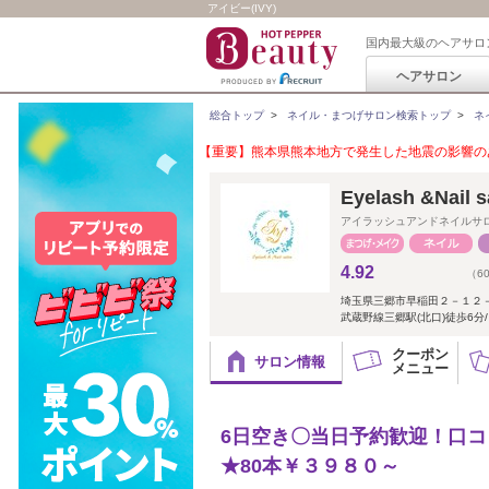
アイビー(IVY)
国内最大級のヘアサロ
ヘアサロン
総合トップ
>
ネイル・まつげサロン検索トップ
>
ネ
【重要】熊本県熊本地方で発生した地震の影響のあ
Eyelash &Nai
アイラッシュアンドネイルサ
4.92
（6
埼玉県三郷市早稲田２－１２
武蔵野線三郷駅(北口)徒歩6分/
クーポン
サロン情報
メニュー
6日空き〇当日予約歓迎！口コ
★80本￥３９８０～