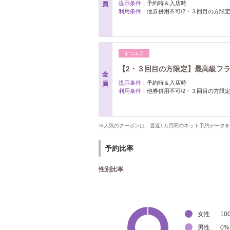
提示条件：
予約時＆入店時
員
利用条件：
他券併用不可/2・３回目の方限
まつエク
【2・３回目の方限定】最高級フラ
全
提示条件：
予約時＆入店時
員
利用条件：
他券併用不可/2・３回目の方限
※人気のクーポンは、直近1カ月間のネット予約データ
予約比率
性別比率
女性
10
男性
0
%