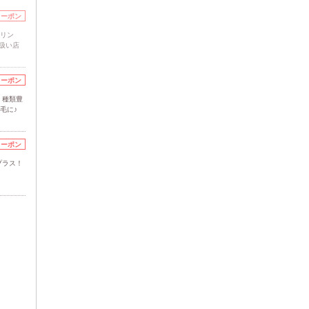
クーポン
セリン
扱い店
クーポン
】種類豊
毛に♪
クーポン
プラス！