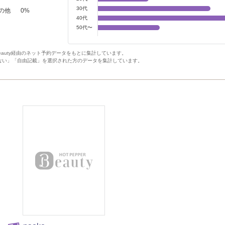
30代
の他
0
%
40代
50代〜
Beauty経由のネット予約データをもとに集計しています。
ない」「自由記載」を選択された方のデータを集計しています。