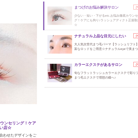
まつげのお悩み解決サロン
少ない・短い・下がるetc.お悩み徹底カウン
グ！ケアにも拘り♪ラッシュアディクト正規取
☆
ナチュラル上品な目元にしたい
大人気次世代まつ毛パーマ【ラッシュリフト
富なロッドをご用意☆ナチュラルeyeで美まつ
カラーエクステがあるサロン
旬なフラットラッシュカラーエクステで彩り
まつ毛エクステで理想の瞳へ♪
カウンセリング！ケア
い店☆
合わせたデザインをご