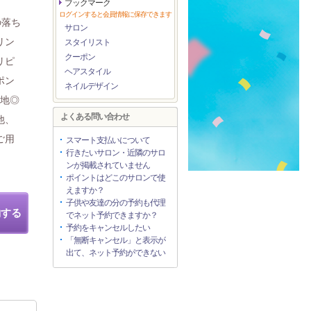
ブックマーク
ログインすると会員情報に保存できます
の落ち
サロン
リン
スタイリスト
クーポン
リピ
ヘアスタイル
ポン
ネイルデザイン
心地◎
よくある問い合わせ
他、
ご用
スマート支払いについて
行きたいサロン・近隣のサロ
ンが掲載されていません
ポイントはどこのサロンで使
えますか？
子供や友達の分の予約も代理
約する
でネット予約できますか？
予約をキャンセルしたい
「無断キャンセル」と表示が
出て、ネット予約ができない