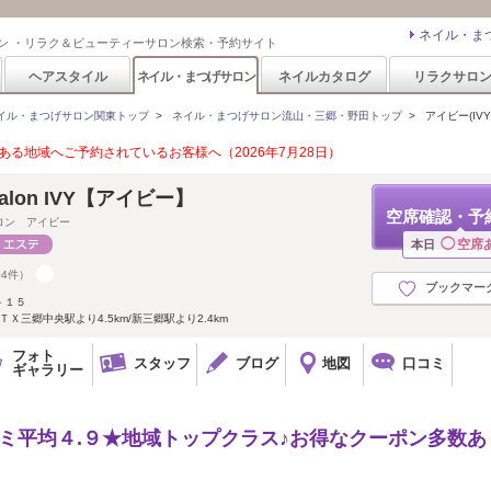
ネイル・ま
ン ・リラク＆ビューティーサロン検索・予約サイト
ヘアスタイル
ネイル・まつげサロン
ネイルカタログ
リラクサロ
イル・まつげサロン関東トップ
>
ネイル・まつげサロン流山・三郷・野田トップ
>
アイビー(IVY
る地域へご予約されているお客様へ（2026年7月28日）
l salon IVY【アイビー】
空席確認・予
ロン アイビー
◯
空席
本日
04件）
ブックマー
－１５
ＴＸ三郷中央駅より4.5km/新三郷駅より2.4km
フォト
スタッフ
ブログ
地図
口コミ
ギャラリー
ミ平均４.９★地域トップクラス♪お得なクーポン多数あ