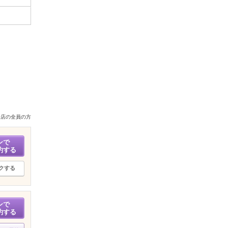
来店の全員の方
ンで
約する
クする
ンで
約する