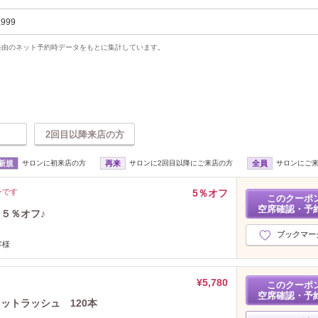
,999
uty経由のネット予約時データをもとに集計しています。
2回目以降来店の方
新規
サロンに初来店の方
再来
サロンに2回目以降にご来店の方
全員
サロンにご
ンです
5％オフ
このクーポ
空席確認・予
５％オフ♪
ブックマー
客様
¥5,780
このクーポ
空席確認・予
ットラッシュ 120本