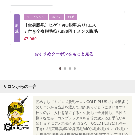
フェイシャル
ボディ
脱毛
【全身脱毛】ヒゲ・VIO脱毛あり♪エス
新
規
テ付き全身脱毛◎7,980円！メンズ脱毛
¥7,980
おすすめクーポンをもっと見る
サロンからの一言
初めまして！メンズ脱毛サロンGOLD PLUSです☆数多く
のサロンから当店を選んで頂きありがとうございます！
日々のお手入れを楽にするヒゲ脱毛～全身脱毛、男性の
様々な悩み、コンプレックスを自信に変えるお手伝いを
致します!コスパ◎衛生面◎なら、GOLD PLUSにお任せ
下さい◎[広島/呉/広/全身脱毛/VIO脱毛/脱毛/メンズ脱毛/ヒ
ゲ脱毛/髭脱毛/部分脱毛/脇脱毛/痩身/小顔/エステ/ニキビケ