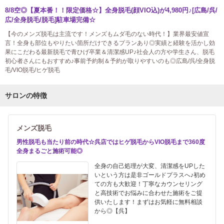
8/8空◎【夏本番！！限定価格☆】全身脱毛(顔VIO込)が4,980円♪[広島/呉/
広/全身脱毛/脱毛]駐車場完備☆
【今のメンズ脱毛は主流です！メンズもムダ毛のない時代！】業界最安値宣
言！全身も部位もやりたい箇所だけできるプランあり◎実績と経験を活かし効
果にこだわる最新脱毛で青ひげ卒業＆清潔感UP♪社会人の方や学生さん、脱毛
初心者さんにもおすすめ♪事前予約制＆予約が取りやすいのも◎広島/呉/全身脱
毛/VIO脱毛/ヒゲ脱毛
サロンの特徴
メンズ脱毛
男性脱毛も当たり前の時代☆呉店ではヒゲ脱毛からVIO脱毛まで360度
全身まるごと施術可能◎
全身の自己処理が大変、清潔感をUPした
いという方は是非ゴールドプラスへ♪初め
ての方も大歓迎！丁寧なカウンセリング
と高技術でお悩みに合わせた施術をご提
供いたします！まずはお気軽に無料相談
から◎【呉】