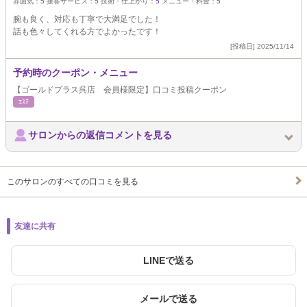
雰囲気：
5
接客サービス：
5
技術・仕上がり：
5
メニュー・料金：
5
腕も良く、対応も丁寧で大満足でした！
話も色々してくれる方でよかったです！
[投稿日] 2025/11/14
予約時のクーポン・メニュー
【ゴールドプラス呉店 会員様限定】口コミ投稿クーポン
ｴｽﾃ
サロンからの返信コメントを見る
このサロンのすべての口コミを見る
友達に共有
LINEで送る
メールで送る