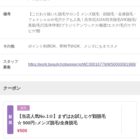
備考
【こだわり抜いた脱毛サロン】メンズ脱毛・顔脱毛・全身脱毛・
フェイシャルや毛穴ケアも人気！呉市/広/U24/呉市脱毛/VIO脱毛/
美肌/毛穴洗浄/学割/ブラジリアンワックス/都度/エステ/毛穴ケア/
ヒゲ/髭
その他
ポイント利用OK
即時予約OK
メンズにもオススメ
スタッフ
https://work.beauty.hotpepper.jp/WC00016779/WS0000081988/
募集
クーポン
脱毛
【当店人気No.1☆】まずはお試しヒゲ顔脱毛
新
規
☆ 500円♪メンズ脱毛/全身脱毛
¥500