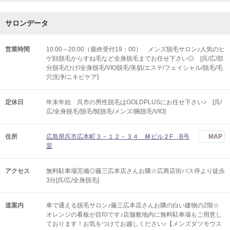
サロンデータ
営業時間
10:00～20:00（最終受付19：00） メンズ脱毛サロン♪人気のヒ
ゲ顔脱毛からすね毛など全身脱毛までお任せ下さい◎ [呉/広/部
分脱毛/ひげ/全身脱毛/VIO脱毛/美肌/エステ/フェイシャル/脱毛/毛
穴洗浄/ニキビケア]
定休日
年末年始 呉市の男性脱毛はGOLDPLUSにお任せ下さい♪ [呉/
広/全身脱毛/脱毛/髭脱毛/メンズ/腕脱毛/VIO]
住所
広島県呉市広本町３－１２－３４ 林ビル２F B号
MAP
室
アクセス
無料駐車場完備◎藤三広本店さんお隣☆広商店街バス停より徒歩
3分[呉/広/全身脱毛]
道案内
車で通える脱毛サロン♪藤三広本店さんお隣の白い建物の2階☆
オレンジの看板が目印です♪店舗敷地内に無料駐車場もご用意し
ております！お気をつけてお越しください♪【メンズダツモウス