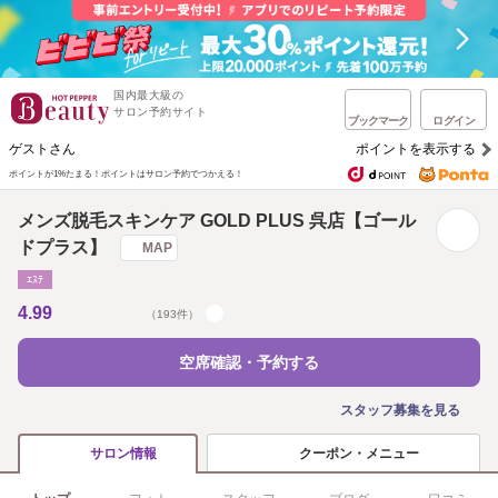
国内最大級の
サロン予約サイト
ブックマーク
ログイン
ゲストさん
ポイントを表示する
ポイントが1%たまる！
ポイントはサロン予約でつかえる！
メンズ脱毛スキンケア GOLD PLUS 呉店【ゴール
ドプラス】
MAP
ｴｽﾃ
4.99
（193件）
空席確認・予約する
スタッフ募集を見る
クーポン・メニュー
サロン情報