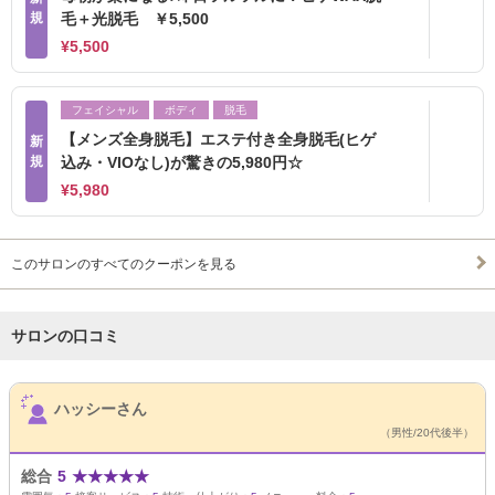
規
毛＋光脱毛 ￥5,500
¥5,500
フェイシャル
ボディ
脱毛
【メンズ全身脱毛】エステ付き全身脱毛(ヒゲ
新
規
込み・VIOなし)が驚きの5,980円☆
¥5,980
このサロンのすべてのクーポンを見る
サロンの口コミ
サロンPick Up
ハッシーさん
（男性/20代後半）
総合
5
★
★
★
★
★