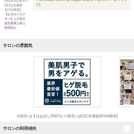
GOLD PLUSマン
ア]
[呉/広/全身脱
毛/VIO脱毛]
【公式キャラク
ター】ムダ毛＆
脱毛業界と戦う
脱毛戦士
サロンの雰囲気
大好評♪まずはお試し500円ヒゲ脱毛☆[呉/広/全身脱毛/VIO脱毛]
サロンの利用傾向