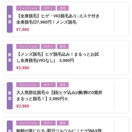
フェイシャル
ボディ
脱毛
【全身脱毛】ヒゲ・VIO脱毛あり♪エステ付き
新
規
全身脱毛◎7,980円！メンズ脱毛
¥7,980
フェイシャル
ボディ
脱毛
【メンズ脱毛】ヒゲ脱毛込み！まるっとお試
新
規
し全身脱毛(VIOなし) 3,980円
¥3,980
フェイシャル
ボディ
脱毛
大人気部位脱毛☆【顔(ヒゲ込み)/腕/脚の3箇所
新
規
まるっと脱毛！】2,980円☆
¥2,980
フェイシャル
ボディ
脱毛
毎朝が楽になる♪即日ツルツルに！ヒゲWAX脱
新