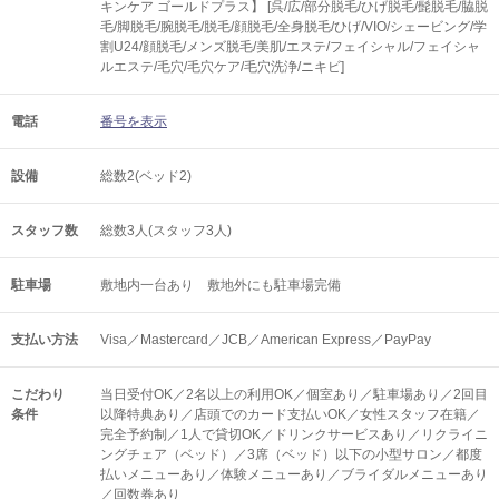
キンケア ゴールドプラス】 [呉/広/部分脱毛/ひげ脱毛/髭脱毛/脇脱
毛/脚脱毛/腕脱毛/脱毛/顔脱毛/全身脱毛/ひげ/VIO/シェービング/学
割U24/顔脱毛/メンズ脱毛/美肌/エステ/フェイシャル/フェイシャ
ルエステ/毛穴/毛穴ケア/毛穴洗浄/ニキビ]
電話
番号を表示
設備
総数2(ベッド2)
スタッフ数
総数3人(スタッフ3人)
駐車場
敷地内一台あり 敷地外にも駐車場完備
支払い方法
Visa／Mastercard／JCB／American Express／PayPay
こだわり
当日受付OK／2名以上の利用OK／個室あり／駐車場あり／2回目
条件
以降特典あり／店頭でのカード支払いOK／女性スタッフ在籍／
完全予約制／1人で貸切OK／ドリンクサービスあり／リクライニ
ングチェア（ベッド）／3席（ベッド）以下の小型サロン／都度
払いメニューあり／体験メニューあり／ブライダルメニューあり
／回数券あり