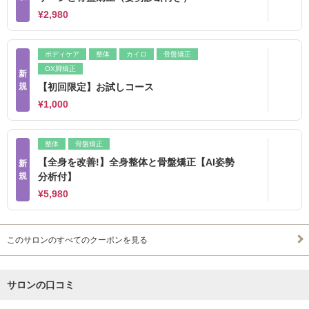
¥2,980
ボディケア
整体
カイロ
骨盤矯正
OX脚矯正
新
規
【初回限定】お試しコース
¥1,000
整体
骨盤矯正
【全身を改善!】全身整体と骨盤矯正【AI姿勢
新
規
分析付】
¥5,980
このサロンのすべてのクーポンを見る
サロンの口コミ