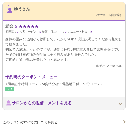
サロンPick Up
ゆうさん
（女性/50代/自営業）
総合
5
★
★
★
★
★
雰囲気：
5
接客サービス：
5
技術・仕上がり：
5
メニュー・料金：
5
身体の歪みなど細かく診断して、わかりやすく現状説明してくださり施術し
て頂きました。
初めての施術だったのですが、通勤に往復6時間車の運転で悲鳴をあげてい
た腿の付け根の痛みが翌日は全く痛みがありませんでした。
定期的に通い歪み改善したいと思います。
[投稿日] 2026/03/02
予約時のクーポン・メニュー
7周年記念特別コース（AI姿勢分析・骨盤矯正付 50分コース）
ﾘﾗｸ
サロンからの返信コメントを見る
このサロンのすべての口コミを見る