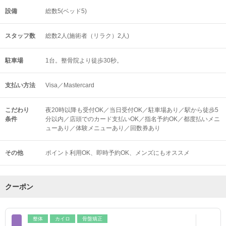
設備
総数5(ベッド5)
スタッフ数
総数2人(施術者（リラク）2人)
駐車場
1台。整骨院より徒歩30秒。
支払い方法
Visa／Mastercard
こだわり
夜20時以降も受付OK／当日受付OK／駐車場あり／駅から徒歩5
条件
分以内／店頭でのカード支払いOK／指名予約OK／都度払いメニ
ューあり／体験メニューあり／回数券あり
その他
ポイント利用OK
即時予約OK
メンズにもオススメ
クーポン
整体
カイロ
骨盤矯正