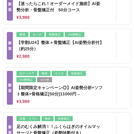
【迷ったらこれ！オーダーメイド施術】AI姿
新
規
勢分析・骨盤矯正付 50分コース
¥3,980
整体
カイロ
骨盤矯正
OX脚矯正
【学割U24】整体＋骨盤矯正【AI姿勢分析付】
新
規
（約25分）
¥2,980
ボディケア
整体
カイロ
骨盤矯正
OX脚矯正
その他
新
【期間限定キャンペーン◎】AI姿勢分析+ソフ
規
ト整体+骨格矯正[50分]11000円→
¥3,980
足裏・リフレ
整体
骨盤矯正
足のむくみ解消！！ふくらはぎのオイルマッ
新
規
サージと骨盤矯正（姿勢診断付き）