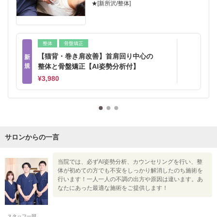
★[新所沢/整体]
整体
骨盤矯正
【猫背・巻き肩改善】首肩回り中心の
新
規
整体と骨盤矯正【AI姿勢分析付】
¥3,980
サロンからの一言
当院では、必ずAI姿勢分析、カウンセリングを行い、整
体が初めての方でも不安をしっかり解消したのち施術を
行います！一人一人の不調の出方や原因は違います。あ
なたにあった最適な施術をご提供します！
スタッフ一同