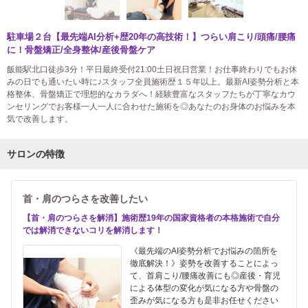
駐車場２台【最先端AI分析+歴20年の高技術！】つらい肩こり/頭痛/腰痛
に！骨盤矯正/全身整体/産後骨盤ケア
飯能駅北口徒歩3分！平日最終受付21:00土日祝日営業！お仕事終わりでもお休
みの日でも通いたい時に♪スタッフ全員施術歴１５年以上。最新AI姿勢分析と本
格整体、骨盤矯正で理想的なカラダへ！経験豊富なスタッフたちが丁寧なカウ
ンセリングでお客様一人一人に合わせた施術を◎あなたのお身体のお悩みを本
気で改善します。
サロンの特徴
首・肩のつらさを改善したい
【首・肩のつらさを解消】施術歴19年の国家資格者の本格施術で自分
では解消できないコリを解消します！
《最先端のAI姿勢分析でお悩みの箇所を
徹底解決！》姿勢を改善することによっ
て、首肩こり/腰痛改善にも◎産後・育児
による体型の変化が気になる方や骨盤の
歪みが気になる方も是非お任せください