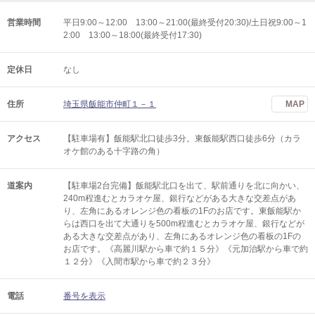
営業時間
平日9:00～12:00 13:00～21:00(最終受付20:30)/土日祝9:00～1
2:00 13:00～18:00(最終受付17:30)
定休日
なし
住所
埼玉県飯能市仲町１－１
MAP
アクセス
【駐車場有】飯能駅北口徒歩3分。東飯能駅西口徒歩6分（カラ
オケ館のある十字路の角）
道案内
【駐車場2台完備】飯能駅北口を出て、駅前通りを北に向かい、
240m程進むとカラオケ屋、銀行などがある大きな交差点があ
り、左角にあるオレンジ色の看板の1Fのお店です。東飯能駅か
らは西口を出て大通りを500m程進むとカラオケ屋、銀行などが
ある大きな交差点があり、左角にあるオレンジ色の看板の1Fの
お店です。《高麗川駅から車で約１５分》《元加治駅から車で約
１２分》《入間市駅から車で約２３分》
電話
番号を表示