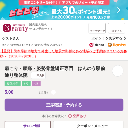
国内最大級の
サロン予約サイト
ブックマーク
ログイン
ゲストさん
ポイントを表示する
ポイントが1%たまる！
ポイントはサロン予約でつかえる！
【重要】熊本県熊本地方で発生した地震の影響のある地域へご予約されているお客
様へ（2026年7月28日）
肩こり・腰痛・姿勢骨盤矯正専門 はんのう駅前
通り整体院
MAP
整体･ｶｲﾛ
ﾘﾗｸ
ｴｽﾃ
5.00
（11件）
空席確認・予約する
空席あり
本日の空席状況：
◯
クーポン・メニュー
サロン情報