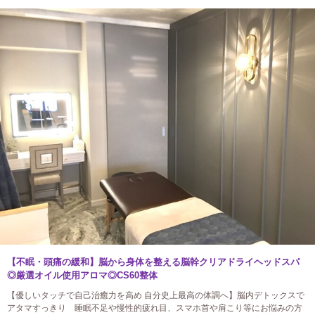
【不眠・頭痛の緩和】脳から身体を整える脳幹クリアドライヘッドスパ
◎厳選オイル使用アロマ◎CS60整体
【優しいタッチで自己治癒力を高め 自分史上最高の体調へ】脳内デトックスで
アタマすっきり 睡眠不足や慢性的疲れ目、スマホ首や肩こり等にお悩みの方