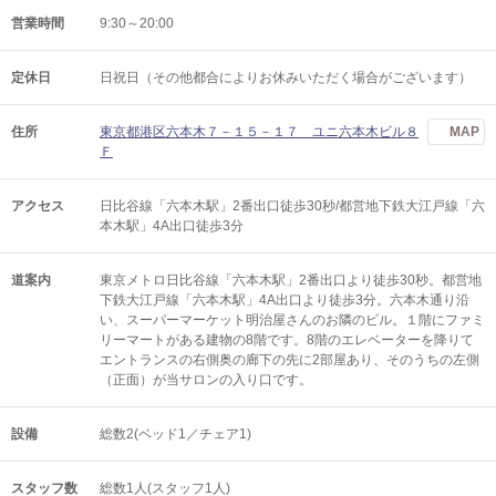
営業時間
9:30～20:00
定休日
日祝日（その他都合によりお休みいただく場合がございます）
住所
東京都港区六本木７－１５－１７ ユニ六本木ビル８
MAP
Ｆ
アクセス
日比谷線「六本木駅」2番出口徒歩30秒/都営地下鉄大江戸線「六
本木駅」4A出口徒歩3分
道案内
東京メトロ日比谷線「六本木駅」2番出口より徒歩30秒。都営地
下鉄大江戸線「六本木駅」4A出口より徒歩3分。六本木通り沿
い、スーパーマーケット明治屋さんのお隣のビル。１階にファミ
リーマートがある建物の8階です。8階のエレベーターを降りて
エントランスの右側奥の廊下の先に2部屋あり、そのうちの左側
（正面）が当サロンの入り口です。
設備
総数2(ベッド1／チェア1)
スタッフ数
総数1人(スタッフ1人)