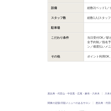
設備
総数2(ベッド1／
スタッフ数
総数1人(スタッフ
駐車場
こだわり条件
当日受付OK／駅
全予約制／指名予
ン／都度払いメ
その他
ポイント利用OK
恵比寿・代官山・中目黒・広尾・麻布・六本木
六本
関東の定額/月額メニューのあるサロン
恵比寿・代官