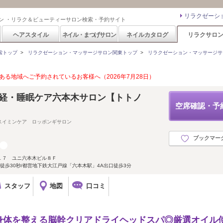
リラクゼーシ
ン ・リラク＆ビューティーサロン検索・予約サイト
ヘアスタイル
ネイル・まつげサロン
ネイルカタログ
リラクサロ
索トップ
>
リラクゼーション・マッサージサロン関東トップ
>
リラクゼーション・マッサージサ
る地域へご予約されているお客様へ（2026年7月28日）
自律神経・睡眠ケア六本木サロン【トトノ
空席確認・予
スイミンケア ロッポンギサロン
ブックマー
１７ ユニ六本木ビル８Ｆ
徒歩30秒/都営地下鉄大江戸線「六本木駅」4A出口徒歩3分
スタッフ
地図
口コミ
身体を整える脳幹クリアドライヘッドスパ◎厳選オイル