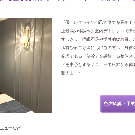
【優しいタッチで自己治癒力を高め 自
上最高の体調へ】脳内デトックスでア
すっきり 睡眠不足や慢性的疲れ目、
ホ首や肩こり等にお悩みの方へ。身体
令塔である『脳幹』を調律する整体メ
ドを中心とするメニューで根本から体
整えます♪
空席確認・予
メニューなど