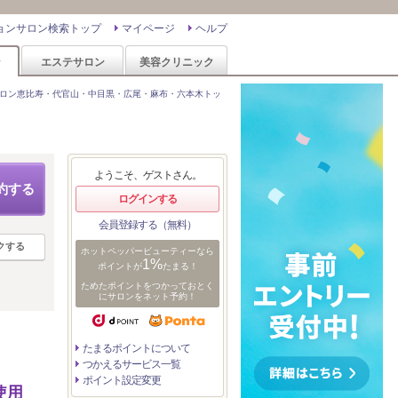
ョンサロン検索トップ
マイページ
ヘルプ
ン
エステサロン
美容クリニック
ロン恵比寿・代官山・中目黒・広尾・麻布・六本木トッ
ようこそ、ゲストさん。
約する
ログインする
会員登録する（無料）
クする
ホットペッパービューティーなら
1%
ポイントが
たまる！
ためたポイントをつかっておとく
にサロンをネット予約！
たまるポイントについて
つかえるサービス一覧
ポイント設定変更
使用