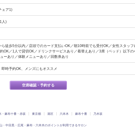
チェア1)
1人)
から徒歩5分以内／店頭でのカード支払いOK／朝10時前でも受付OK／女性スタッフ
約OK／1人で貸切OK／ドリンクサービスあり／着替えあり／3席（ベッド）以下の
ニューあり／体験メニューあり／回数券あり
、即時予約OK、メンズにもオススメ
空席確認・予約する
木・麻布十番・赤坂
東京都
港区
六本木
麻布十番
乃木坂
山・中目黒・広尾・麻布・六本木のポイントが利用できるサロン