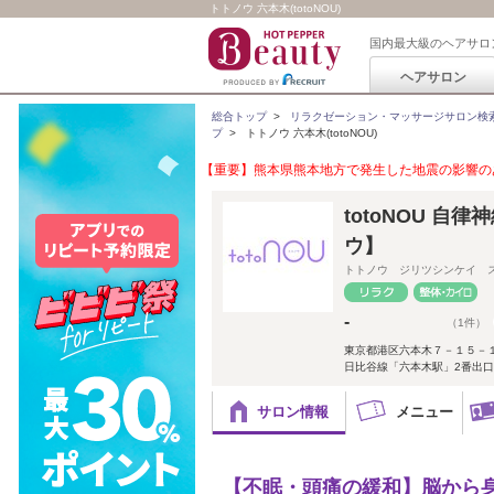
トトノウ 六本木(totoNOU)
国内最大級のヘアサロ
ヘアサロン
総合トップ
>
リラクゼーション・マッサージサロン検
プ
>
トトノウ 六本木(totoNOU)
【重要】熊本県熊本地方で発生した地震の影響のあ
totoNOU 
ウ】
トトノウ ジリツシンケイ 
-
（1件）
東京都港区六本木７－１５－
日比谷線「六本木駅」2番出口
サロン情報
メニュー
【不眠・頭痛の緩和】脳から