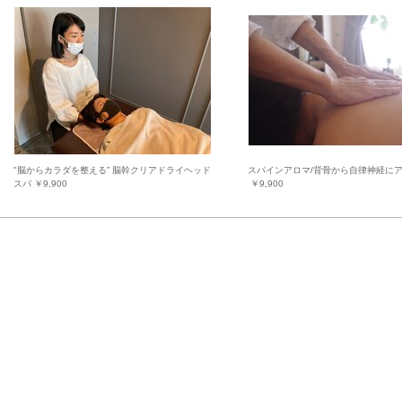
"脳からカラダを整える” 脳幹クリアドライヘッド
スパインアロマ/背骨から自律神経に
スパ ￥9,900
￥9,900