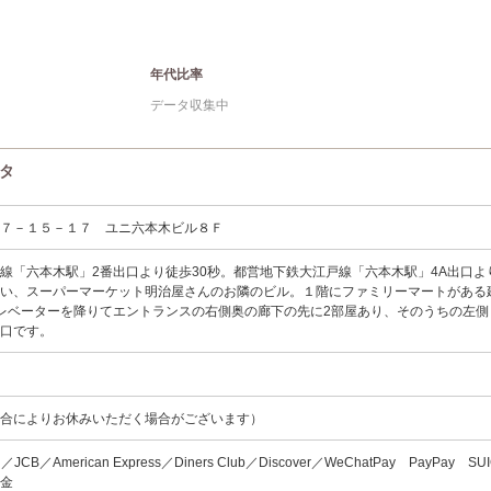
年代比率
データ収集中
ータ
木７－１５－１７ ユニ六本木ビル８Ｆ
線「六本木駅」2番出口より徒歩30秒。都営地下鉄大江戸線「六本木駅」4A出口よ
い、スーパーマーケット明治屋さんのお隣のビル。１階にファミリーマートがある
レベーターを降りてエントランスの右側奥の廊下の先に2部屋あり、そのうちの左側
り口です。
都合によりお休みいただく場合がございます）
rd／JCB／American Express／Diners Club／Discover／WeChatPay PayPay S
現金