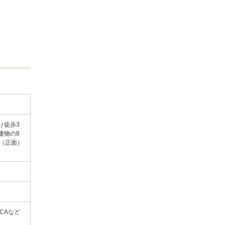
り徒歩3
建物の8
（正面）
UICAなど