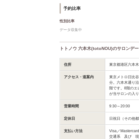
予約比率
性別比率
データ収集中
トトノウ 六本木(totoNOU)のサロンデ
住所
東京都港区六本
アクセス・道案内
東京メトロ日比谷
分。六本木通り沿
階です。8階のエ
が当サロンの入
営業時間
9:30～20:00
定休日
日祝日（その他
支払い方法
Visa／Masterca
交通系 及び 