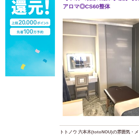
アロマ◎CS60整体
トトノウ 六本木(totoNOU)の雰囲気・