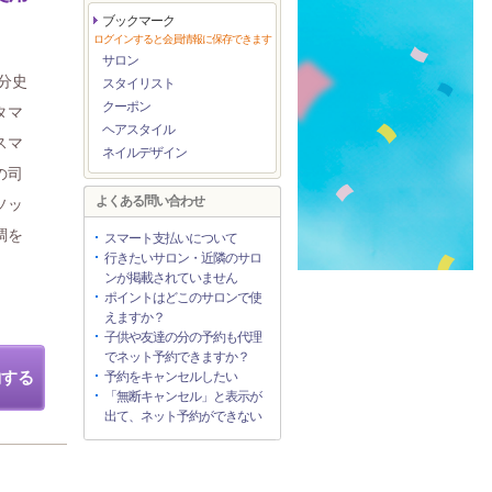
ブックマーク
ログインすると会員情報に保存できます
サロン
分史
スタイリスト
クーポン
タマ
ヘアスタイル
スマ
ネイルデザイン
の司
よくある問い合わせ
ソッ
調を
スマート支払いについて
行きたいサロン・近隣のサロ
ンが掲載されていません
ポイントはどこのサロンで使
えますか？
子供や友達の分の予約も代理
でネット予約できますか？
約する
予約をキャンセルしたい
「無断キャンセル」と表示が
出て、ネット予約ができない