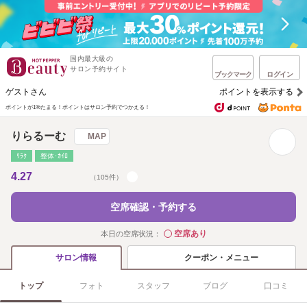
国内最大級の
サロン予約サイト
ブックマーク
ログイン
ゲストさん
ポイントを表示する
ポイントが1%たまる！
ポイントはサロン予約でつかえる！
りらるーむ
MAP
ﾘﾗｸ
整体･ｶｲﾛ
4.27
（105件）
空席確認・予約する
空席あり
本日の空席状況：
◯
クーポン・メニュー
サロン情報
トップ
フォト
スタッフ
ブログ
口コミ