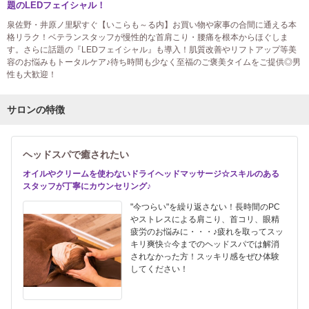
題のLEDフェイシャル！
泉佐野・井原ノ里駅すぐ【いこらも～る内】お買い物や家事の合間に通える本
格リラク！ベテランスタッフが慢性的な首肩こり・腰痛を根本からほぐしま
す。さらに話題の『LEDフェイシャル』も導入！肌質改善やリフトアップ等美
容のお悩みもトータルケア♪待ち時間も少なく至福のご褒美タイムをご提供◎男
性も大歓迎！
サロンの特徴
ヘッドスパで癒されたい
オイルやクリームを使わないドライヘッドマッサージ☆スキルのある
スタッフが丁寧にカウンセリング♪
"今つらい"を繰り返さない！長時間のPC
やストレスによる肩こり、首コリ、眼精
疲労のお悩みに・・・♪疲れを取ってスッ
キリ爽快☆今までのヘッドスパでは解消
されなかった方！スッキリ感をぜひ体験
してください！