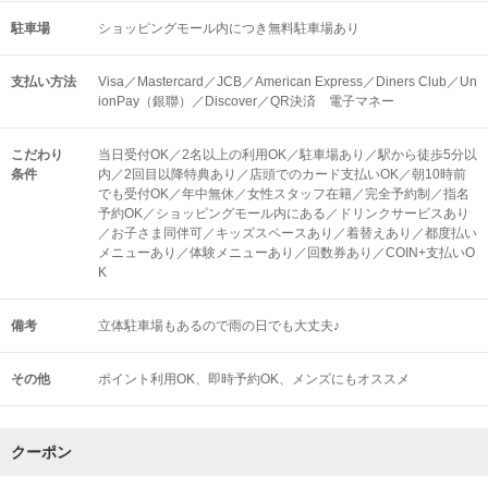
駐車場
ショッピングモール内につき無料駐車場あり
支払い方法
Visa／Mastercard／JCB／American Express／Diners Club／Un
ionPay（銀聯）／Discover／QR決済 電子マネー
こだわり
当日受付OK／2名以上の利用OK／駐車場あり／駅から徒歩5分以
条件
内／2回目以降特典あり／店頭でのカード支払いOK／朝10時前
でも受付OK／年中無休／女性スタッフ在籍／完全予約制／指名
予約OK／ショッピングモール内にある／ドリンクサービスあり
／お子さま同伴可／キッズスペースあり／着替えあり／都度払い
メニューあり／体験メニューあり／回数券あり／COIN+支払いO
K
備考
立体駐車場もあるので雨の日でも大丈夫♪
その他
ポイント利用OK
即時予約OK
メンズにもオススメ
クーポン