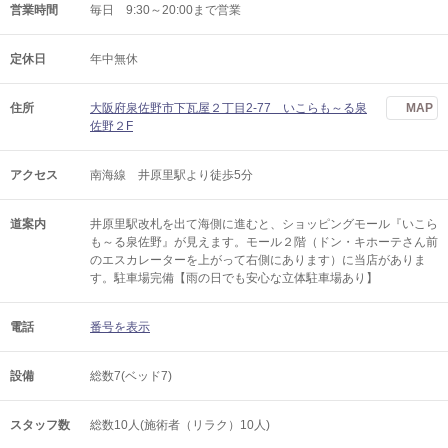
営業時間
毎日 9:30～20:00まで営業
定休日
年中無休
住所
大阪府泉佐野市下瓦屋２丁目2-77 いこらも～る泉
MAP
佐野２F
アクセス
南海線 井原里駅より徒歩5分
道案内
井原里駅改札を出て海側に進むと、ショッピングモール『いこら
も～る泉佐野』が見えます。モール２階（ドン・キホーテさん前
のエスカレーターを上がって右側にあります）に当店がありま
す。駐車場完備【雨の日でも安心な立体駐車場あり】
電話
番号を表示
設備
総数7(ベッド7)
スタッフ数
総数10人(施術者（リラク）10人)