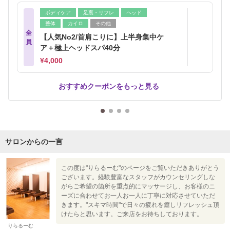
ボディケア
足裏・リフレ
ヘッド
整体
カイロ
その他
全
【人気No2/首肩こりに】上半身集中ケ
員
ア＋極上ヘッドスパ40分
¥4,000
おすすめクーポンをもっと見る
サロンからの一言
この度は"りらるーむ"のページをご覧いただきありがとう
ございます。経験豊富なスタッフがカウンセリングしな
がらご希望の箇所を重点的にマッサージし、お客様のニ
ーズに合わせてお一人お一人に丁寧に対応させていただ
きます。"スキマ時間"で日々の疲れを癒しリフレッシュ頂
けたらと思います。ご来店をお待ちしております。
りらるーむ