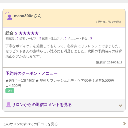
サロンPick Up
masa300eさん
（男性/60代/その他）
総合
5
★
★
★
★
★
雰囲気：
5
接客サービス：
5
技術・仕上がり：
5
メニュー・料金：
5
丁寧なボディケアを施術してもらって、心身共にリフレッシュできました。
セラピストさんの素晴らしい対応にも満足しました。次回の予約済みの猫背
矯正ケアが楽しみです。
[投稿日] 2026/03/18
予約時のクーポン・メニュー
★9時半～13時限定★ 早朝リフレッシュボディケア60分！通常5,500円
→4,500円
ﾘﾗｸ
サロンからの返信コメントを見る
このサロンのすべての口コミを見る