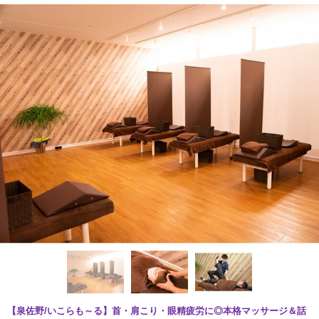
【泉佐野/いこらも～る】首・肩こり・眼精疲労に◎本格マッサージ＆話