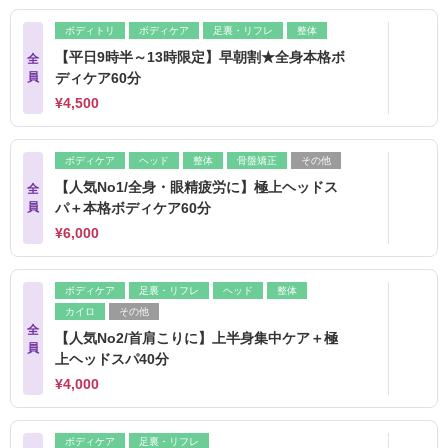
ボディトリ
ボディケア
足裏・リフレ
整体
【平日9時半～13時限定】早朝割★全身本格ボ
全
員
ディケア60分
¥4,500
ボディケア
ヘッド
整体
骨盤矯正
その他
【人気No1/全身・眼精疲労に】極上ヘッドス
全
員
パ＋本格ボディケア60分
¥6,000
ボディケア
足裏・リフレ
ヘッド
整体
カイロ
その他
全
【人気No2/首肩こりに】上半身集中ケア＋極
員
上ヘッドスパ40分
¥4,000
ボディケア
足裏・リフレ