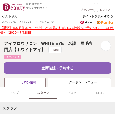
国内最大級の
サロン予約サイト
ブックマーク
ログイン
ゲストさん
ポイントを表示する
ポイントが1%たまる！
ポイントはサロン予約でつかえる！
【重要】熊本県熊本地方で発生した地震の影響のある地域へご予約されているお客
様へ（2026年7月28日）
アイブロウサロン WHITE EYE 名護 眉毛専
門店【ホワイトアイ】
MAP
まつげ･ﾒｲｸ
空席確認・予約する
クーポン・メニュー
サロン情報
トップ
スタッフ
ブログ
口コミ
スタッフ