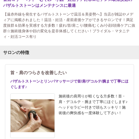
バザルトストーンはメンテナンスに最適
【遠赤外線を発生するバザルトストーンで温活＆美姿勢へ】当店が雑誌やメデ
ィアに掲載されました！温活・妊活・産前産後ケアができるサロンです！満足
度抜群＆効果を実感する方多数！疲れ/首/肩こり/腰痛/むくみ/小顔/頭痛ケアに抜
群☆施術後身体や顔の変化を是非体感してください！ブライダル・マタニテ
ィ・妊活コース有り
サロンの特徴
首・肩のつらさを改善したい
バザルトストーンとリンパマッサージで首/肩/デコルテ/腕まで丁寧にほ
ぐします♪
施術後の肩周りが軽くなる方多数！首・
肩・デコルテ・腕まで丁寧にほぐします♪
ヘッドセラピー付きで頭もスッキリ！施
術後の爽快感を一度体験して下さい！