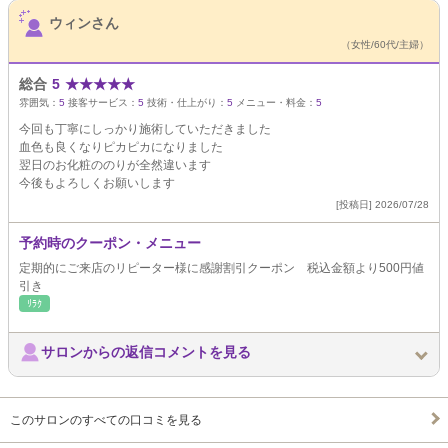
サロンPick Up
ウィンさん
（女性/60代/主婦）
総合
5
★
★
★
★
★
雰囲気：
5
接客サービス：
5
技術・仕上がり：
5
メニュー・料金：
5
今回も丁寧にしっかり施術していただきました
血色も良くなりピカピカになりました
翌日のお化粧ののりが全然違います
今後もよろしくお願いします
[投稿日] 2026/07/28
予約時のクーポン・メニュー
定期的にご来店のリピーター様に感謝割引クーポン 税込金額より500円値
引き
ﾘﾗｸ
サロンからの返信コメントを見る
このサロンのすべての口コミを見る