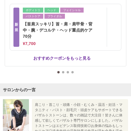
ボディトリ
ヘッド
フェイシャル
バストケア
ブライダル
【首肩スッキリ】首・肩・肩甲骨・背
新
規
中・腕・デコルテ・ヘッド重点的ケア
70分
¥7,700
おすすめクーポンをもっと見る
サロンからの一言
肩こり・首こり・頭痛・小顔・むくみ・温活・妊活・マ
タニティ・バスト・顔毛穴・頭皮ケアもサポートできる
バザルトストーンは、数々の雑誌で大注目！皆さんに体
感して欲しくてバザルト専門サロンにしました。バザル
トストーンはエビデンス取得技術◎お身体の悩みもしっ