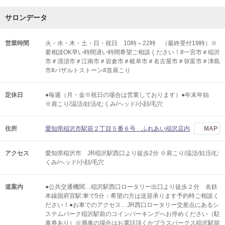
サロンデータ
営業時間
火・水・木・土・日・祝日 10時～22時 （最終受付19時）※
要相談OK早い時間遅い時間希望ご相談ください！#一宮市＃稲沢
市＃清須市＃江南市＃岩倉市＃岐阜市＃名古屋市＃弥富市＃津島
市#バザルトストーン#首肩こり
定休日
●毎週（月・金※祝日の場合は営業しております）●年末年始
※肩こり/温活/妊活/むくみ/ヘッド/小顔/毛穴
住所
愛知県稲沢市駅前２丁目５番６号 ふれあい稲沢店内
MAP
アクセス
愛知県稲沢市 JR稲沢駅西口より徒歩2分 ※肩こり/温活/妊活/む
くみ/ヘッド/小顔/毛穴
道案内
●公共交通機関…稲沢駅西口ロータリー出口より徒歩２分 名鉄
本線国府宮駅:車で5分：希望の方は送迎承ります予約時ご相談く
ださい！●お車でのアクセス…JR西口ロータリー交差点にあるシ
ステムパーク稲沢駅前のコインパーキングへお停めください（駐
車券あり）※満車の場合はお電話頂くかプラスパークス稲沢駅前