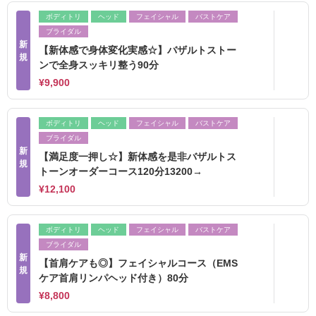
ボディトリ
ヘッド
フェイシャル
バストケア
ブライダル
新
【新体感で身体変化実感☆】バザルトストー
規
ンで全身スッキリ整う90分
¥9,900
ボディトリ
ヘッド
フェイシャル
バストケア
ブライダル
新
【満足度一押し☆】新体感を是非バザルトス
規
トーンオーダーコース120分13200→
¥12,100
ボディトリ
ヘッド
フェイシャル
バストケア
ブライダル
新
【首肩ケアも◎】フェイシャルコース（EMS
規
ケア首肩リンパヘッド付き）80分
¥8,800