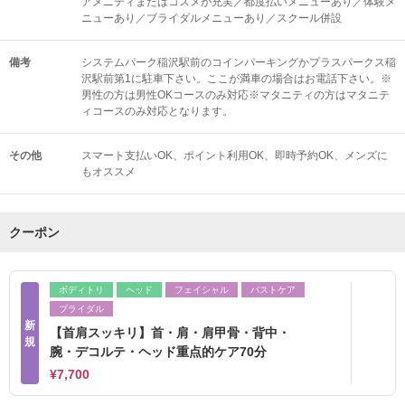
アメニティまたはコスメが充実／都度払いメニューあり／体験メ
ニューあり／ブライダルメニューあり／スクール併設
備考
システムパーク稲沢駅前のコインパーキングかプラスパークス稲
沢駅前第1に駐車下さい。ここが満車の場合はお電話下さい。※
男性の方は男性OKコースのみ対応※マタニティの方はマタニテ
ィコースのみ対応となります。
その他
スマート支払いOK
ポイント利用OK
即時予約OK
メンズに
もオススメ
クーポン
ボディトリ
ヘッド
フェイシャル
バストケア
ブライダル
新
【首肩スッキリ】首・肩・肩甲骨・背中・
規
腕・デコルテ・ヘッド重点的ケア70分
¥7,700