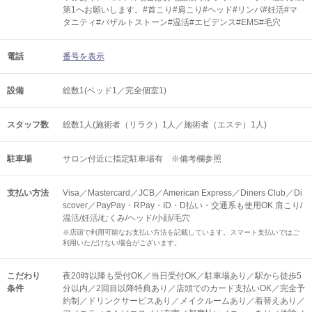
第1へお願いします。#首こり#肩こり#ヘッド#リンパ#妊活#マ
タニティ#バザルトストーン#温活#エビデンス#EMS#毛穴
電話
番号を表示
設備
総数1(ベッド1／完全個室1)
スタッフ数
総数1人(施術者（リラク）1人／施術者（エステ）1人)
駐車場
サロン付近に指定駐車場有 ※備考欄参照
支払い方法
Visa／Mastercard／JCB／American Express／Diners Club／Di
scover／PayPay・RPay・ID・D払い・交通系も使用OK 肩こり/
温活/妊活/むくみ/ヘッド/小顔/毛穴
※店頭で利用可能なお支払い方法を記載しています。スマート支払いではご
利用いただけない場合がございます。
こだわり
夜20時以降も受付OK／当日受付OK／駐車場あり／駅から徒歩5
条件
分以内／2回目以降特典あり／店頭でのカード支払いOK／完全予
約制／ドリンクサービスあり／メイクルームあり／着替えあり／