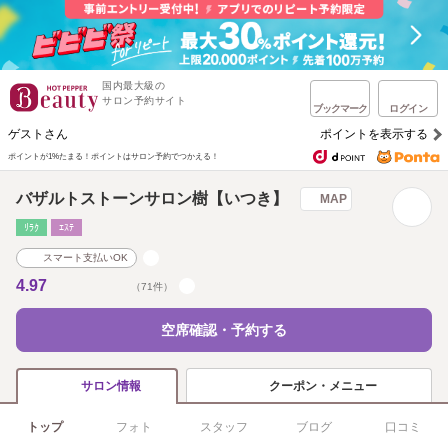
国内最大級の
サロン予約サイト
ブックマーク
ログイン
ゲストさん
ポイントを表示する
ポイントが1%たまる！
ポイントはサロン予約でつかえる！
バザルトストーンサロン樹【いつき】
MAP
ﾘﾗｸ
ｴｽﾃ
スマート支払いOK
4.97
（71件）
空席確認・予約する
クーポン・メニュー
サロン情報
トップ
フォト
スタッフ
ブログ
口コミ