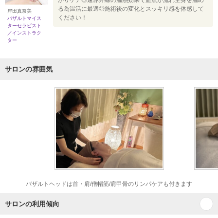
かりケア◎遠赤外線の温熱効果で血流が流れ全身を温め
る為温活に最適◎施術後の変化とスッキリ感を体感して
岸田真奈美
ください！
バザルトマイス
ターセラピスト
／インストラク
ター
サロンの雰囲気
バザルトヘッドは首・肩/僧帽筋/肩甲骨のリンパケアも付きます
サロンの利用傾向