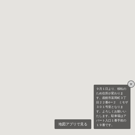
９月１日より、移転の
ため住所が変わりま
す。函館市富岡町３丁
目２２番4ー２ ミモザ
３０１号室となりま
す。よろしくお願いい
たします。駐車場はア
パート入口１番手前の
地図アプリで見る
１９番です。