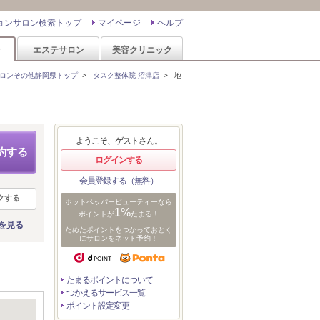
ョンサロン検索トップ
マイページ
ヘルプ
ン
エステサロン
美容クリニック
ロンその他静岡県トップ
>
タスク整体院 沼津店
>
地
ようこそ、ゲストさん。
約する
ログインする
会員登録する（無料）
クする
ホットペッパービューティーなら
1%
ポイントが
たまる！
を見る
ためたポイントをつかっておとく
にサロンをネット予約！
たまるポイントについて
つかえるサービス一覧
ポイント設定変更