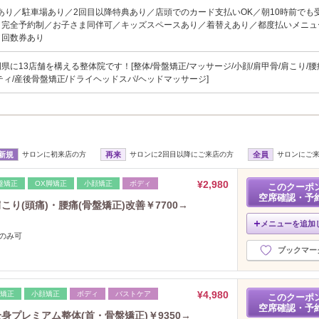
あり／駐車場あり／2回目以降特典あり／店頭でのカード支払いOK／朝10時前でも
／完全予約制／お子さま同伴可／キッズスペースあり／着替えあり／都度払いメニュ
／回数券あり
に13店舗を構える整体院です！[整体/骨盤矯正/マッサージ/小顔/肩甲骨/肩こり/腰痛
ティ/産後骨盤矯正/ドライヘッドスパ/ヘッドマッサージ]
新規
サロンに初来店の方
再来
サロンに2回目以降にご来店の方
全員
サロンにご
¥2,980
盤矯正
OX脚矯正
小顔矯正
ボディ
このクーポ
空席確認・予
1肩こり(頭痛)・腰痛(骨盤矯正)改善￥7700→
メニューを追加
間のみ可
ブックマー
¥4,980
脚矯正
小顔矯正
ボディ
バストケア
このクーポ
空席確認・予
%!全身プレミアム整体(首・骨盤矯正)￥9350→