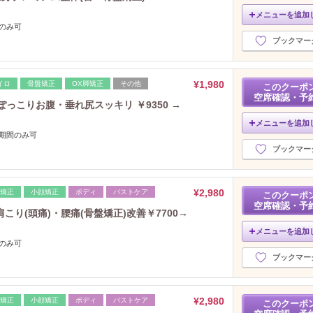
メニューを追加
間のみ可
ブックマー
¥1,980
イロ
骨盤矯正
OX脚矯正
その他
このクーポ
空席確認・予
ぽっこりお腹・垂れ尻スッキリ ￥9350 →
メニューを追加
ー期間のみ可
ブックマー
¥2,980
脚矯正
小顔矯正
ボディ
バストケア
このクーポ
空席確認・予
!肩こり(頭痛)・腰痛(骨盤矯正)改善￥7700→
メニューを追加
間のみ可
ブックマー
¥2,980
脚矯正
小顔矯正
ボディ
バストケア
このクーポ