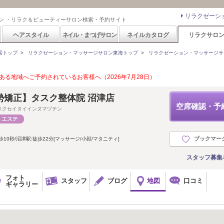
リラクゼーシ
ン ・リラク＆ビューティーサロン検索・予約サイト
ヘアスタイル
ネイル・まつげサロン
ネイルカタログ
リラクサロ
索トップ
>
リラクゼーション・マッサージサロン東海トップ
>
リラクゼーション・マッサージサ
る地域へご予約されているお客様へ（2026年7月28日）
勢矯正】タスク整体院 沼津店
空席確認・予
スクセイタイインヌマヅテン
ブックマー
10秒/沼津駅:徒歩22分[マッサージ/小顔/マタニティ]
スタッフ募集
フォト
スタッフ
ブログ
地図
口コミ
ギャラリー