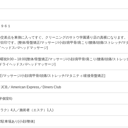
１９６１
の交差点を東側に入ってすぐ。クリーニングのサトウ学園通り店の真横になります。
印です。[整体/骨盤矯正/マッサージ/小顔/肩甲骨/肩こり/腰痛/頭痛/ストレッチ/マ
イヘッドスパ/ヘッドマッサージ]
0/土曜祝9:00～18:00[整体/骨盤矯正/マッサージ/小顔/肩甲骨/肩こり/腰痛/頭痛/ストレ
/ドライヘッドスパ/ヘッドマッサージ]
正/マッサージ/小顔/肩甲骨/頭痛/ストレッチ/マタニティ/産後骨盤矯正]
／JCB／American Express／Diners Club
半個室6)
リラク）4人／施術者（エステ）1人)
駐車場あり[小顔/整体]