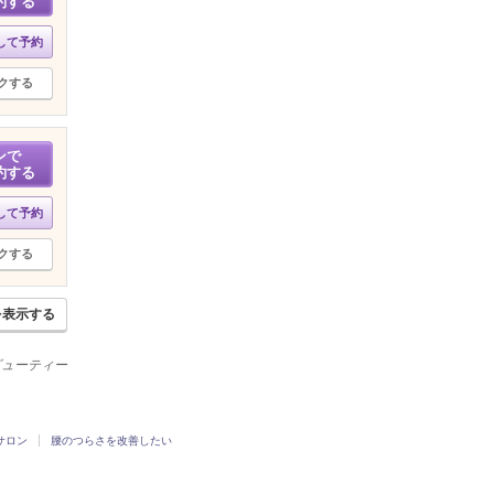
約する
して予約
クする
ンで
約する
して予約
クする
を表示する
ビューティー
サロン
腰のつらさを改善したい