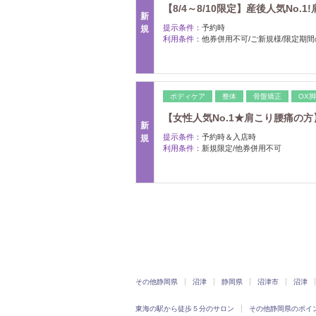
【8/4～8/10限定】産後人気No
新
提示条件：
予約時
規
利用条件：
他券併用不可/ご新規様/限定期
ボディケア
整体
骨盤矯正
OX
【女性人気No.1★肩こり腰痛の方】
新
提示条件：
予約時＆入店時
規
利用条件：
新規限定/他券併用不可
その他静岡県
沼津
静岡県
沼津市
沼津
東海の駅から徒歩５分のサロン
その他静岡県のポイ