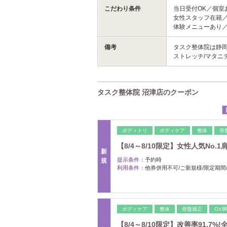
こだわり条件
当日受付OK／個室
女性スタッフ在籍
体験メニューあり
備考
タスク整体院は静岡県
ストレッチ/マタニ
タスク整体院 沼津店のクーポン
ボディトリ
ボディケア
整体
骨
【8/4～8/10限定】女性人気No.
新
提示条件：
予約時
規
利用条件：
他券併用不可/ご新規様/限定期
ボディケア
整体
骨盤矯正
OX
【8/4～8/10限定】改善率91.7