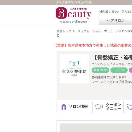
タスク整体院 沼津店の地図
国内最大級のヘアサロ
ヘアサロン
総合トップ
>
リラクゼーション・マッサージサロン検
図
【重要】熊本県熊本地方で発生した地震の影響のあ
【骨盤矯正・姿
コツバンシセイキョウセイタ
静岡県沼津市大岡１９６１
フードストアあおき沼津店:徒歩
クーポン
サロン情報
メニュー