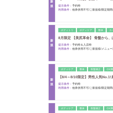
新
提示条件：
予約時
規
利用条件：
他券併用不可/ご新規様/限定期
ボディトリ
ボディケア
整体
カ
8月限定 【美尻革命】 骨盤から、
新
提示条件：
予約時＆入店時
規
利用条件：
他券併用不可/ご新規様/メニュ
ボディケア
整体
骨盤矯正
OX
【8/4～8/10限定】男性人気No.1
新
提示条件：
予約時
規
利用条件：
他券併用不可/ご新規様/限定期
ボディケア
整体
骨盤矯正
OX