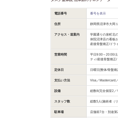
電話番号
番号を表示
住所
静岡県沼津市大岡
アクセス・道案内
学園通りの泉町北
体院沼津店の看板が目
産後骨盤矯正/ドラ
営業時間
平日9:00～20:0
ティ/産後骨盤矯正
定休日
日曜日[整体/骨盤矯
支払い方法
Visa／Mastercard
設備
総数8(完全個室2／
スタッフ数
総数5人(施術者（
駐車場
店舗前7台・別途第2