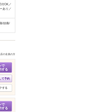
受付OK／
ーあり／
/頭痛/
来店の全員の方
ンで
約する
して予約
クする
ンで
約する