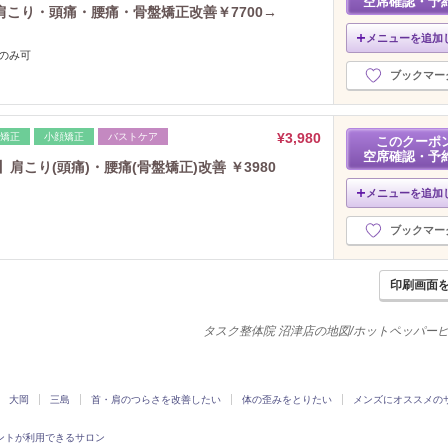
空席確認・予
.1!肩こり・頭痛・腰痛・骨盤矯正改善￥7700→
メニューを追加
間のみ可
ブックマー
¥3,980
脚矯正
小顔矯正
バストケア
このクーポ
空席確認・予
肩こり(頭痛)・腰痛(骨盤矯正)改善 ￥3980
メニューを追加
ブックマー
印刷画面
タスク整体院 沼津店の地図/ホットペッパー
大岡
三島
首・肩のつらさを改善したい
体の歪みをとりたい
メンズにオススメの
ントが利用できるサロン