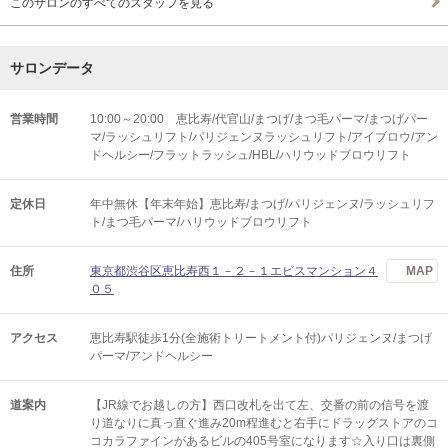
このサロンのすべてのスタッフを見る
サロンデータ
営業時間
10:00～20:00 恵比寿/代官山/まつげ/まつ毛パーマ/まつげパー
マ/ラッシュリフト/パリジェンヌラッシュリフト/アイブロウ/アン
ドヘルシー/フラットラッシュ/HBL/ハリウッドブロウリフト
定休日
年中無休【年末年始】恵比寿/まつげ/パリジェンヌ/ラッシュリフ
ト/まつ毛パーマ/ハリウッドブロウリフト
住所
東京都渋谷区恵比寿西１－２－１エビスマンション４
MAP
０５
アクセス
恵比寿駅徒歩1分(全施術トリートメント付)パリジェンヌ/まつげ
パーマ/アンドヘルシー
道案内
【JR線でお越しの方】西口改札を出て左、交番の前の信号を渡
り道なりに真っ直ぐ進み20m程進むと右手にドラッグストアのコ
コカラファインがあるビルの405号室になります☆入り口は裏側