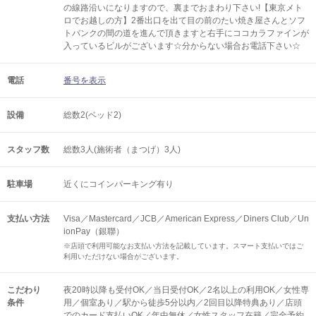
の線路沿いになりますので、裏までおまわり下さい!【東京メト
ロでお越しの方】2番出口を出て目の前のたい焼き屋さんとソフ
トバンクの間の道を進んで頂きますと右手にココカラファインが
入っているビルがございます☆分からない場合お電話下さい☆
電話
番号を表示
設備
総数2(ベッド2)
スタッフ数
総数3人(施術者（まつげ）3人)
駐車場
近くにコインパーキング有り
支払い方法
Visa／Mastercard／JCB／American Express／Diners Club／Un
ionPay（銀聯）
※店頭で利用可能なお支払い方法を記載しています。スマート支払いではご
利用いただけない場合がございます。
こだわり
夜20時以降も受付OK／当日受付OK／2名以上の利用OK／女性専
条件
用／個室あり／駅から徒歩5分以内／2回目以降特典あり／店頭
でのカード支払いOK／年中無休／女性スタッフ在籍／完全予約