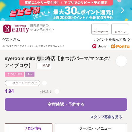
国内最大級の
サロン予約サイト
ブックマーク
ログイン
ゲストさん
ポイントを表示する
ポイントが1%たまる！
ポイントはサロン予約でつかえる！
eyeroom mira 恵比寿店【まつげパーマ/マツエク/
アイブロウ】
MAP
まつげ･ﾒｲｸ
ｴｽﾃ
スマート支払いOK
4.94
（191件）
空席確認・予約する
スタッフ募集を見る
クーポン・メニュー
サロン情報