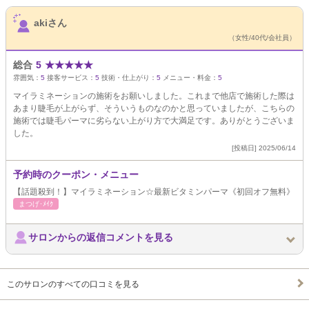
サロンPick Up
akiさん
（女性/40代/会社員）
総合
5
★
★
★
★
★
雰囲気：
5
接客サービス：
5
技術・仕上がり：
5
メニュー・料金：
5
マイラミネーションの施術をお願いしました。これまで他店で施術した際は
あまり睫毛が上がらず、そういうものなのかと思っていましたが、こちらの
施術では睫毛パーマに劣らない上がり方で大満足です。ありがとうございま
した。
[投稿日] 2025/06/14
予約時のクーポン・メニュー
【話題殺到！】マイラミネーション☆最新ビタミンパーマ《初回オフ無料》
まつげ･ﾒｲｸ
サロンからの返信コメントを見る
このサロンのすべての口コミを見る