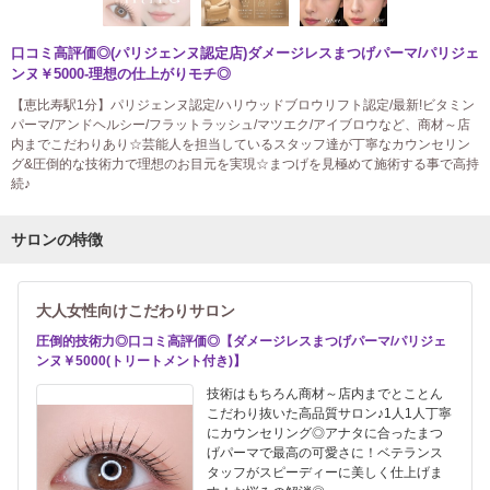
口コミ高評価◎(パリジェンヌ認定店)ダメージレスまつげパーマ/パリジェ
ンヌ￥5000-理想の仕上がりモチ◎
【恵比寿駅1分】パリジェンヌ認定/ハリウッドブロウリフト認定/最新!ビタミン
パーマ/アンドヘルシー/フラットラッシュ/マツエク/アイブロウなど、商材～店
内までこだわりあり☆芸能人を担当しているスタッフ達が丁寧なカウンセリン
グ&圧倒的な技術力で理想のお目元を実現☆まつげを見極めて施術する事で高持
続♪
サロンの特徴
大人女性向けこだわりサロン
圧倒的技術力◎口コミ高評価◎【ダメージレスまつげパーマ/パリジェ
ンヌ￥5000(トリートメント付き)】
技術はもちろん商材～店内までとことん
こだわり抜いた高品質サロン♪1人1人丁寧
にカウンセリング◎アナタに合ったまつ
げパーマで最高の可愛さに！ベテランス
タッフがスピーディーに美しく仕上げま