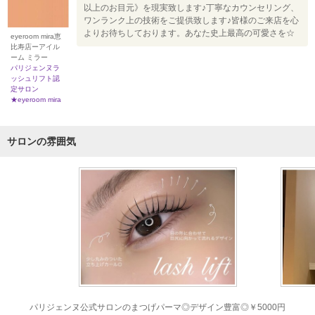
以上のお目元》を現実致します♪丁寧なカウンセリング、
ワンランク上の技術をご提供致します♪皆様のご来店を心
よりお待ちしております。あなた史上最高の可愛さを☆
eyeroom mira恵
比寿店ーアイル
ーム ミラー
パリジェンヌラ
ッシュリフト認
定サロン
★eyeroom mira
サロンの雰囲気
パリジェンヌ公式サロンのまつげパーマ◎デザイン豊富◎￥5000円