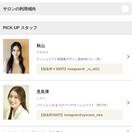
サロンの利用傾向
PICK UP スタッフ
秋山
アキヤマ
ラッシュリフト韓国風デザイン指名NO.1☆
（歴）
【指名料￥300円】Instagram＠ _ru_o021
見良津
ミラツ
パリジェンヌ/まつげパーマ/ラッシュリフト
（歴15年）
【指名料300円】Instagram＠eyeroom_mira