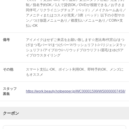
制／指名予約OK／1人で貸切OK／DVDが視聴できる／お子さま
同伴可／リクライニングチェア（ベッド）／メイクルームあり／
アメニティまたはコスメが充実／3席（ベッド）以下の小型サロ
ン／つけ放題メニューあり／都度払いメニューあり／COIN+支
払いOK
備考
アイメイクはせずご来店をお願い致します☆恵比寿/代官山/まつ
げ/まつ毛パーマ/まつげパーマ/ラッシュリフト/パリジェンヌラッ
シュリフト/アイブロウ/ハリウッドブロウリフト/眉毛/まゆげ/ア
イブロウスタイリング
その他
スマート支払いOK
ポイント利用OK
即時予約OK
メンズに
もオススメ
スタッフ
https://work.beauty.hotpepper.jp/WC00001599/WS0000007458/
募集
クーポン