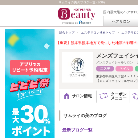
サムライの美のブログ一覧 (1/39)
国内最大級のヘアサロ
ヘアサロン
総合トップ
>
エステサロン検索トップ
>
エステサロ
【重要】熊本県熊本地方で発生した地震の影響のあ
メンズフェイシ
メンズフェイシャルサロン 
東京都中央区八丁堀４－１１
【メンズフェイシャルサロン】
クーポン
サロン情報
メニュー
サムライの美のブログ
最新ブログ一覧