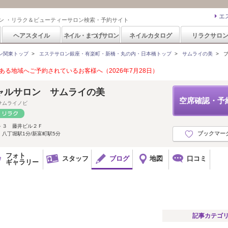
エ
ン ・リラク＆ビューティーサロン検索・予約サイト
ヘアスタイル
ネイル・まつげサロン
ネイルカタログ
リラクサロ
ン関東トップ
>
エステサロン銀座・有楽町・新橋・丸の内・日本橋トップ
>
サムライの美
>
る地域へご予約されているお客様へ（2026年7月28日）
ャルサロン サムライの美
空席確認・予
サムライノビ
－３ 藤井ビル２Ｆ
ブックマー
八丁堀駅1分/新富町駅5分
フォト
スタッフ
ブログ
地図
口コミ
ギャラリー
記事カテゴ