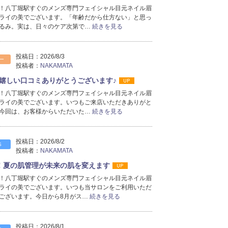
！八丁堀駅すぐのメンズ専門フェイシャル目元ネイル眉
2025年11月分
（47）
ライの美でございます。「年齢だから仕方ない」と思っ
2025年10月分
（33）
るみ。実は、日々のケア次第で…
続きを見る
2025年9月分
（36）
2025年8月分
（16）
2025年7月分
（19）
投稿日：
2026/8/3
ー
投稿者：
NAKAMATA
2023年6月分
（1）
嬉しい口コミありがとうございます♪
！八丁堀駅すぐのメンズ専門フェイシャル目元ネイル眉
ライの美でございます。いつもご来店いただきありがと
今回は、お客様からいただいた…
続きを見る
投稿日：
2026/8/2
S
投稿者：
NAKAMATA
！夏の肌管理が未来の肌を変えます
！八丁堀駅すぐのメンズ専門フェイシャル目元ネイル眉
ライの美でございます。いつも当サロンをご利用いただ
ございます。今日から8月がス…
続きを見る
投稿日：
2026/8/1