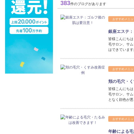
383
件のブログがあります
おすすめメニュ
銀座エステ：
皆様こんにちは
毛サロン、サム
はできています
おすすめメニュ
頬の毛穴・く
皆様こんにちは
毛サロン、サム
となく顔色が悪
おすすめメニュ
年齢による毛