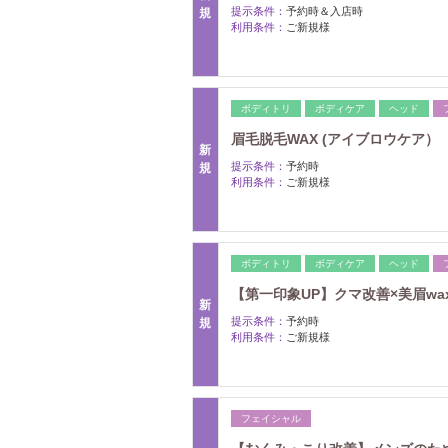
提示条件：
予約時＆入店時
規
利用条件：
ご新規様
ボディトリ
ボディケア
ヘッド
眉毛脱毛WAX (アイブロウケア）
新
提示条件：
予約時
規
利用条件：
ご新規様
ボディトリ
ボディケア
ヘッド
【第一印象UP】クマ改善×美眉wa
新
提示条件：
予約時
規
利用条件：
ご新規様
フェイシャル