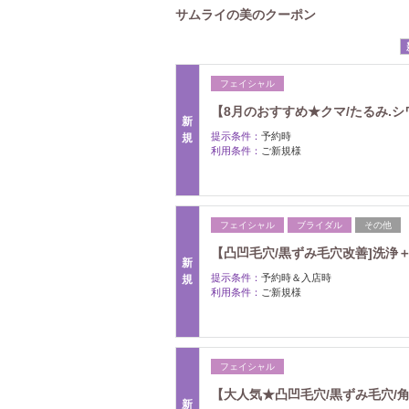
サムライの美のクーポン
フェイシャル
【8月のおすすめ★クマ/たるみ.
新
提示条件：
予約時
規
利用条件：
ご新規様
フェイシャル
ブライダル
その他
【凸凹毛穴/黒ずみ毛穴改善]洗浄
新
提示条件：
予約時＆入店時
規
利用条件：
ご新規様
フェイシャル
【大人気★凸凹毛穴/黒ずみ毛穴/
新