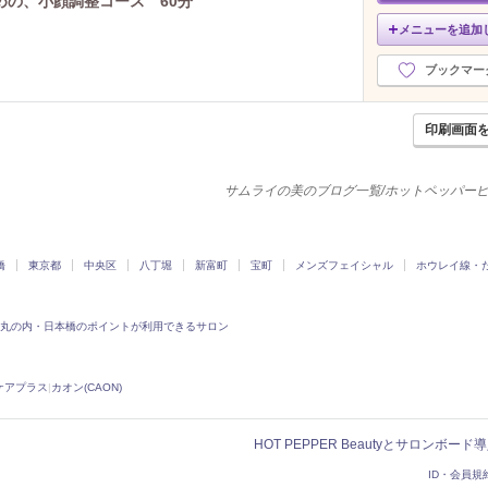
めの、小顔調整コース 60分
メニューを追加
ブックマー
印刷画面
サムライの美のブログ一覧/ホットペッパー
橋
東京都
中央区
八丁堀
新富町
宝町
メンズフェイシャル
ホウレイ線・
丸の内・日本橋のポイントが利用できるサロン
ケアプラス
|
カオン(CAON)
HOT PEPPER Beautyとサロンボー
ID・会員規