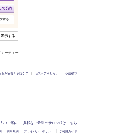
して予約
クする
を表示する
ビューティー
たるみ改善！予防ケア
毛穴ケアをしたい
小規模プ
ド導入のご案内
掲載をご希望のサロン様はこちら
約
利用規約
プライバシーポリシー
ご利用ガイド