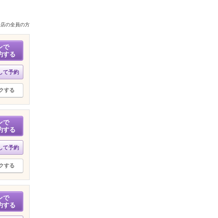
来店の全員の方
ンで
約する
して予約
クする
ンで
約する
して予約
クする
ンで
約する