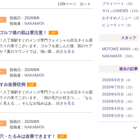
プライベート
1/39ページ
次へ
（26）
サロンのNEWS
（124
投稿日：
2026/8/6
おすすめメニュー
（2
ー
投稿者：
NAKAMATA
ビューティー
（9）
ゴルフ後の肌は要注意！
スタッフ
！八丁堀駅すぐのメンズ専門フェイシャル目元ネイル眉
ライの美でございます。ゴルフを楽しんだ後、肌のケア
MOTOIKE MANA
（40
か？夏のラウンドでは、強い紫…
続きを見る
NAKAMATA
（343）
過去の記事
投稿日：
2026/8/6
ー
投稿者：
NAKAMATA
2026年8月分
（6）
すみ改善症例
2026年7月分
（23）
！八丁堀駅すぐのメンズ専門フェイシャル目元ネイル眉
2026年6月分
（19）
ライの美でございます。「頬の毛穴が目立つ…」「なん
2026年5月分
（24）
く見える…」そんなお悩みはあ…
続きを見る
2026年4月分
（29）
2026年3月分
（32）
投稿日：
2026/8/5
2026年2月分
（27）
ー
投稿者：
NAKAMATA
2026年1月分
（35）
穴・たるみは改善できます！
2025年12月分
（36）