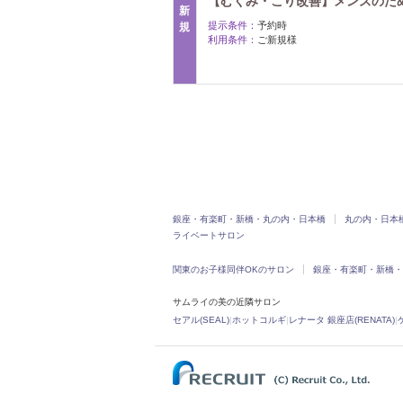
【むくみ・こり改善】メンズのた
新
提示条件：
予約時
規
利用条件：
ご新規様
銀座・有楽町・新橋・丸の内・日本橋
丸の内・日本
ライベートサロン
関東のお子様同伴OKのサロン
銀座・有楽町・新橋・
サムライの美の近隣サロン
セアル(SEAL)
|
ホットコルギ
|
レナータ 銀座店(RENATA)
|