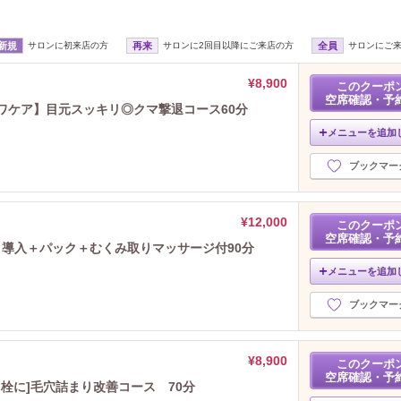
新規
サロンに初来店の方
再来
サロンに2回目以降にご来店の方
全員
サロンにご
¥8,900
このクーポ
空席確認・予
シワケア】目元スッキリ◎クマ撃退コース60分
メニューを追加
ブックマー
¥12,000
このクーポ
空席確認・予
＋導入＋パック＋むくみ取りマッサージ付90分
メニューを追加
ブックマー
¥8,900
このクーポ
空席確認・予
角栓に]毛穴詰まり改善コース 70分