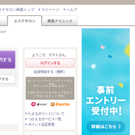
ステサロン検索トップ
マイページ
ヘルプ
ン
エステサロン
美容クリニック
ブログ
ようこそ、ゲストさん。
約する
ログインする
会員登録する（無料）
クする
ホットペッパービューティーなら
1%
ポイントが
たまる！
ためたポイントをつかっておとく
にサロンをネット予約！
たまるポイントについて
つかえるサービス一覧
ポイント設定変更
リ