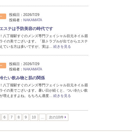
投稿日：
2026/7/29
ー
投稿者：
NAKAMATA
エステは予防美容の時代です
！八丁堀駅すぐのメンズ専門フェイシャル目元ネイル眉
ライの美でございます。「肌トラブルが出てからエステ
えている方は多いですが、実は…
続きを見る
投稿日：
2026/7/29
ー
投稿者：
NAKAMATA
冷たい飲み物と肌の関係
！八丁堀駅すぐのメンズ専門フェイシャル目元ネイル眉
ライの美でございます。暑い日が続くと、つい冷たい飲
が増えますよね。もちろん適度…
続きを見る
6
7
8
9
10
...
次の10件