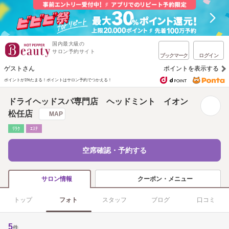
国内最大級の
サロン予約サイト
ブックマーク
ログイン
ゲストさん
ポイントを表示する
ポイントが1%たまる！
ポイントはサロン予約でつかえる！
ドライヘッドスパ専門店 ヘッドミント イオン
松任店
MAP
ﾘﾗｸ
ｴｽﾃ
空席確認・予約する
クーポン・メニュー
サロン情報
トップ
フォト
スタッフ
ブログ
口コミ
5
件