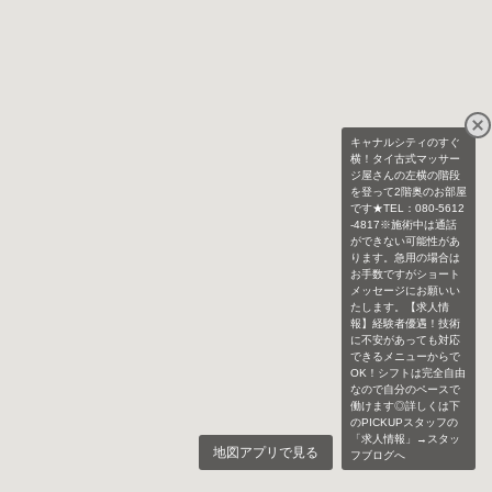
キャナルシティのすぐ
横！タイ古式マッサー
ジ屋さんの左横の階段
を登って2階奥のお部屋
です★TEL：080-5612
-4817※施術中は通話
ができない可能性があ
ります。急用の場合は
お手数ですがショート
メッセージにお願いい
たします。【求人情
報】経験者優遇！技術
に不安があっても対応
できるメニューからで
OK！シフトは完全自由
なので自分のペースで
働けます◎詳しくは下
のPICKUPスタッフの
「求人情報」→スタッ
地図アプリで見る
フブログへ