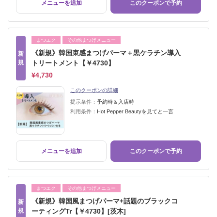
メニューを追加
このクーポンで予約
まつエク
その他まつげメニュー
《新規》韓国束感まつげパーマ＋黒ケラチン導入
新
規
トリートメント【￥4730】
¥4,730
このクーポンの詳細
提示条件：
予約時＆入店時
利用条件：
Hot Pepper Beautyを見てと一言
メニューを追加
このクーポンで予約
まつエク
その他まつげメニュー
《新規》韓国風まつげパーマ+話題のブラックコ
新
規
ーティングTr【￥4730】[茨木]