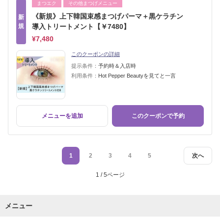
まつエク
その他まつげメニュー
《新規》上下韓国束感まつげパーマ＋黒ケラチン
新
規
導入トリートメント【￥7480】
¥7,480
このクーポンの詳細
提示条件：
予約時＆入店時
利用条件：
Hot Pepper Beautyを見てと一言
メニューを追加
このクーポンで予約
1
2
3
4
5
次へ
1 / 5ページ
メニュー