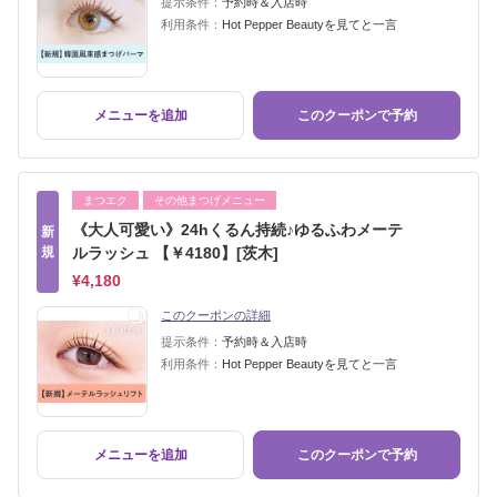
提示条件：
予約時＆入店時
利用条件：
Hot Pepper Beautyを見てと一言
メニューを追加
このクーポンで予約
まつエク
その他まつげメニュー
《大人可愛い》24hくるん持続♪ゆるふわメーテ
新
規
ルラッシュ 【￥4180】[茨木]
¥4,180
このクーポンの詳細
提示条件：
予約時＆入店時
利用条件：
Hot Pepper Beautyを見てと一言
メニューを追加
このクーポンで予約