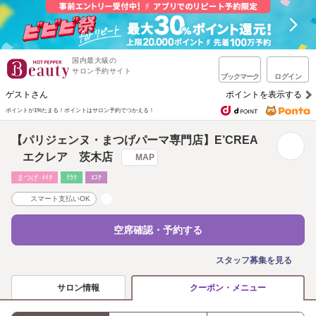
国内最大級の
サロン予約サイト
ブックマーク
ログイン
ゲストさん
ポイントを表示する
ポイントが1%たまる！
ポイントはサロン予約でつかえる！
【パリジェンヌ・まつげパーマ専門店】E’CREA
エクレア 茨木店
MAP
まつげ･ﾒｲｸ
ﾘﾗｸ
ｴｽﾃ
スマート支払いOK
空席確認・予約する
スタッフ募集を見る
サロン情報
クーポン・メニュー