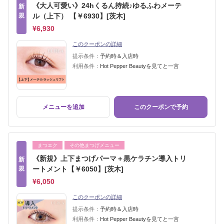
《大人可愛い》24hくるん持続♪ゆるふわメーテ
新
規
ル（上下） 【￥6930】[茨木]
¥6,930
このクーポンの詳細
提示条件：
予約時＆入店時
利用条件：
Hot Pepper Beautyを見てと一言
メニューを追加
このクーポンで予約
まつエク
その他まつげメニュー
《新規》上下まつげパーマ＋黒ケラチン導入トリ
新
規
ートメント【￥6050】[茨木]
¥6,050
このクーポンの詳細
提示条件：
予約時＆入店時
利用条件：
Hot Pepper Beautyを見てと一言