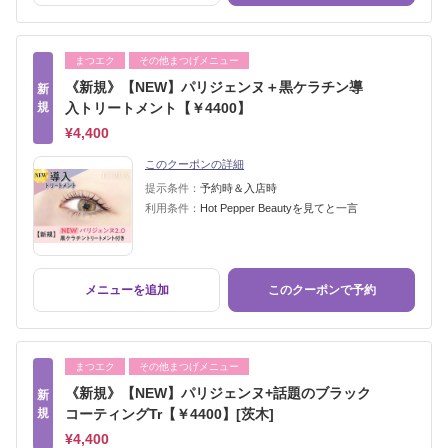
まつエク
その他まつげメニュー
《新規》【NEW】パリジェンヌ＋黒ケラチン導
新
規
入トリートメント【￥4400】
¥4,400
このクーポンの詳細
提示条件：
予約時＆入店時
利用条件：
Hot Pepper Beautyを見てと一言
メニューを追加
このクーポンで予約
まつエク
その他まつげメニュー
《新規》【NEW】パリジェンヌ+話題のブラック
新
規
コーティングTr【￥4400】[茨木]
¥4,400