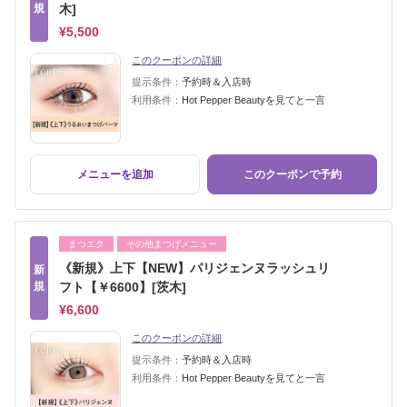
規
木]
¥5,500
このクーポンの詳細
提示条件：
予約時＆入店時
利用条件：
Hot Pepper Beautyを見てと一言
メニューを追加
このクーポンで予約
まつエク
その他まつげメニュー
《新規》上下【NEW】パリジェンヌラッシュリ
新
規
フト【￥6600】[茨木]
¥6,600
このクーポンの詳細
提示条件：
予約時＆入店時
利用条件：
Hot Pepper Beautyを見てと一言