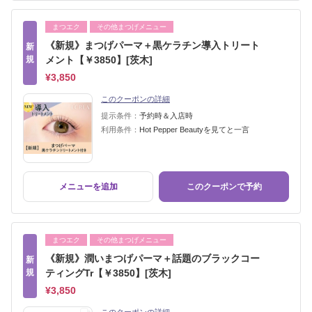
まつエク
その他まつげメニュー
《新規》まつげパーマ＋黒ケラチン導入トリート
新
規
メント【￥3850】[茨木]
¥3,850
このクーポンの詳細
提示条件：
予約時＆入店時
利用条件：
Hot Pepper Beautyを見てと一言
メニューを追加
このクーポンで予約
まつエク
その他まつげメニュー
《新規》潤いまつげパーマ＋話題のブラックコー
新
規
ティングTr【￥3850】[茨木]
¥3,850