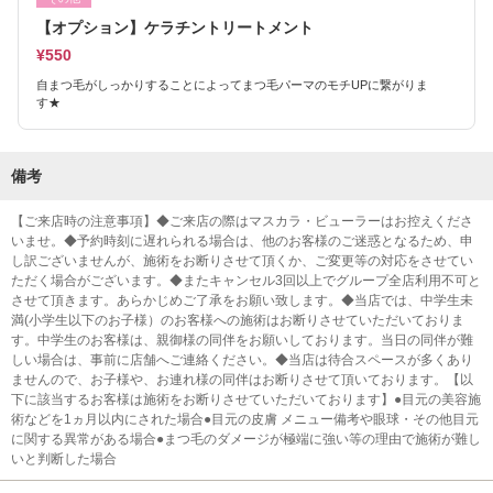
【オプション】ケラチントリートメント
¥550
自まつ毛がしっかりすることによってまつ毛パーマのモチUPに繋がりま
す★
備考
【ご来店時の注意事項】◆ご来店の際はマスカラ・ビューラーはお控えくださ
いませ。◆予約時刻に遅れられる場合は、他のお客様のご迷惑となるため、申
し訳ございませんが、施術をお断りさせて頂くか、ご変更等の対応をさせてい
ただく場合がございます。◆またキャンセル3回以上でグループ全店利用不可と
させて頂きます。あらかじめご了承をお願い致します。◆当店では、中学生未
満(小学生以下のお子様）のお客様への施術はお断りさせていただいておりま
す。中学生のお客様は、親御様の同伴をお願いしております。当日の同伴が難
しい場合は、事前に店舗へご連絡ください。◆当店は待合スペースが多くあり
ませんので、お子様や、お連れ様の同伴はお断りさせて頂いております。【以
下に該当するお客様は施術をお断りさせていただいております】●目元の美容施
術などを1ヵ月以内にされた場合●目元の皮膚 メニュー備考や眼球・その他目元
に関する異常がある場合●まつ毛のダメージが極端に強い等の理由で施術が難し
いと判断した場合