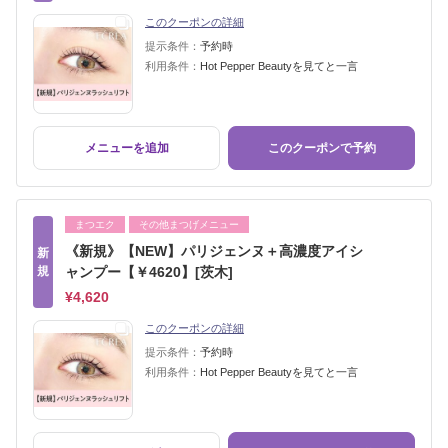
このクーポンの詳細
提示条件：
予約時
利用条件：
Hot Pepper Beautyを見てと一言
メニューを追加
このクーポンで予約
まつエク
その他まつげメニュー
《新規》【NEW】パリジェンヌ＋高濃度アイシ
新
規
ャンプー【￥4620】[茨木]
¥4,620
このクーポンの詳細
提示条件：
予約時
利用条件：
Hot Pepper Beautyを見てと一言