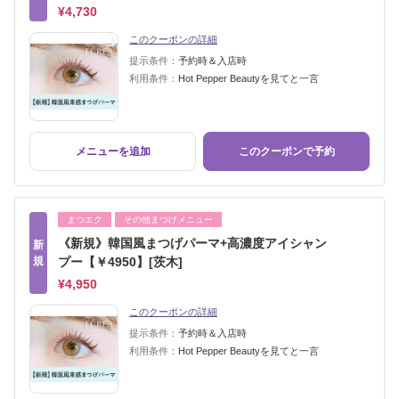
¥4,730
このクーポンの詳細
提示条件：
予約時＆入店時
利用条件：
Hot Pepper Beautyを見てと一言
メニューを追加
このクーポンで予約
まつエク
その他まつげメニュー
《新規》韓国風まつげパーマ+高濃度アイシャン
新
規
プー【￥4950】[茨木]
¥4,950
このクーポンの詳細
提示条件：
予約時＆入店時
利用条件：
Hot Pepper Beautyを見てと一言