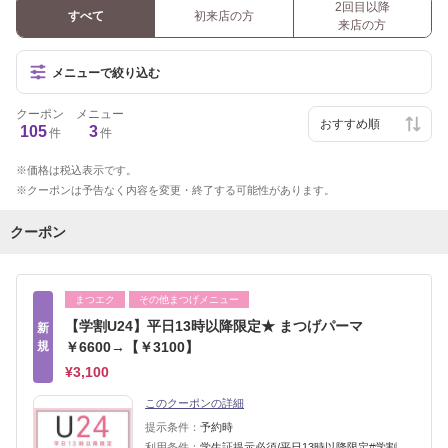
2回目以降
すべて
初来店の方
来店の方
メニューで絞り込む
クーポン
メニュー
105
3
件
件
価格は税込表示です。
クーポンは予告なく内容を変更・終了する可能性があります。
クーポン
まつエク
その他まつげメニュー
【学割U24】平日13時以降限定★ まつげパーマ
新
規
￥6600→【￥3100】
¥3,100
このクーポンの詳細
提示条件：
予約時
利用条件：
学生証提示必須/平日13時以降限定#学割