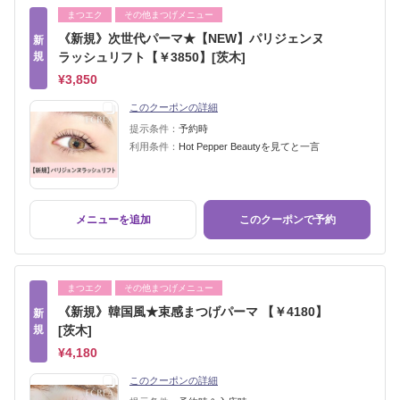
まつエク
その他まつげメニュー
《新規》次世代パーマ★【NEW】パリジェンヌ
新
規
ラッシュリフト【￥3850】[茨木]
¥3,850
このクーポンの詳細
提示条件：
予約時
利用条件：
Hot Pepper Beautyを見てと一言
メニューを追加
このクーポンで予約
まつエク
その他まつげメニュー
《新規》韓国風★束感まつげパーマ 【￥4180】
新
規
[茨木]
¥4,180
このクーポンの詳細