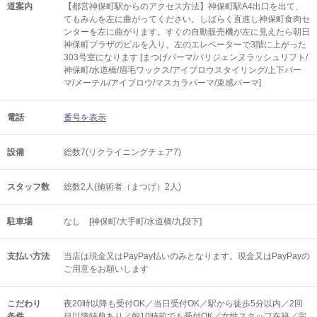
道案内
【都営神保町駅からのアクセス方法】神保町駅A4出口を出て、
てもみんを左に曲がってください。しばらく直進し神保町食肉セ
ンターを左に曲がります。すぐの自動販売機が左に見えたら朝日
神保町プラザのビルを入り、左のエレベーターで3階に上がった
303号室になります [まつげパーマ/パリジェンヌラッシュリフト/
神保町/水道橋/眉毛ワックス/アイブロウスタイリング/上下パー
マ/メーテル/アイブロウ/マスカラパーマ/束感パーマ]
電話
番号を表示
設備
総数7(リクライニングチェア7)
スタッフ数
総数2人(施術者（まつげ）2人)
駐車場
なし [神保町/大手町/水道橋/九段下]
支払い方法
当店は現金又はPayPay払いのみとなります。現金又はPayPayの
ご用意をお願いします
こだわり
夜20時以降も受付OK／当日受付OK／駅から徒歩5分以内／2回
条件
目以降特典あり／朝10時前でも受付OK／女性スタッフ在籍／完