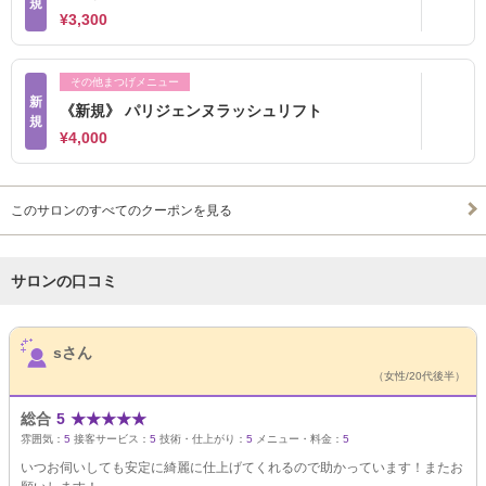
規
¥3,300
その他まつげメニュー
新
《新規》 パリジェンヌラッシュリフト
規
¥4,000
このサロンのすべてのクーポンを見る
サロンの口コミ
サロンPick Up
sさん
（女性/20代後半）
総合
5
★
★
★
★
★
雰囲気：
5
接客サービス：
5
技術・仕上がり：
5
メニュー・料金：
5
いつお伺いしても安定に綺麗に仕上げてくれるので助かっています！またお