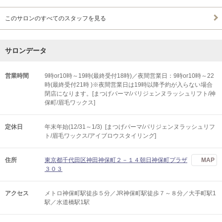
このサロンのすべてのスタッフを見る
サロンデータ
営業時間
9時or10時～19時(最終受付18時)／夜間営業日：9時or10時～22
時(最終受付21時 )※夜間営業日は19時以降予約が入らない場合
閉店になります。[まつげパーマ/パリジェンヌラッシュリフト/神
保町/眉毛ワックス]
定休日
年末年始(12/31～1/3) [まつげパーマ/パリジェンヌラッシュリフ
ト/眉毛ワックス/アイブロウスタイリング]
住所
東京都千代田区神田神保町２－１４朝日神保町プラザ
MAP
３０３
アクセス
メトロ神保町駅徒歩５分／JR神保町駅徒歩７～８分／大手町駅1
駅／水道橋駅1駅