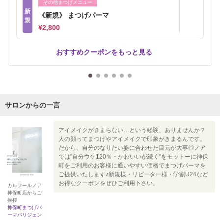
その他まつげメニュー
新
《新規》 まつげパーマ
規
¥2,800
おすすめクーポンをもっと見る
サロンからの一言
アイメイクがきまらない…という経験、ありませんか？
人の顔ってまつげやアイメイクで印象がきまるんです。
だから、自分のなりたい姿に合わせた目元が大事◎ノア
では"自分ウケ120％・かわいいが続く"をモットーに神保
町をご利用のお客様に通いやすい価格でまつげパーマを
ご提供いたします♪新規様・リピーター様・学割U24など
お得なクーポンをぜひご利用下さい。
カルフールノア
神保町店からご
挨拶
神保町まつげパ
ーマパリジェン