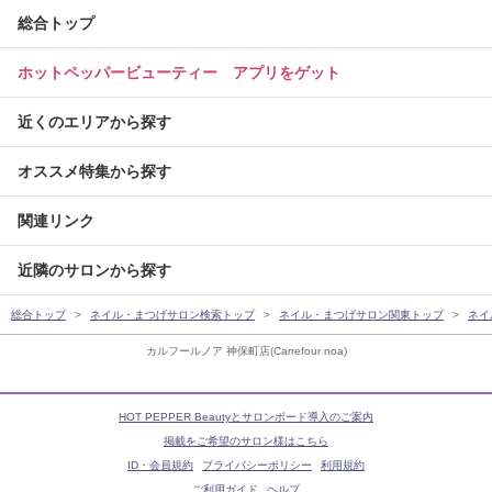
総合トップ
ホットペッパービューティー アプリをゲット
近くのエリアから探す
オススメ特集から探す
関連リンク
近隣のサロンから探す
総合トップ
ネイル・まつげサロン検索トップ
ネイル・まつげサロン関東トップ
ネイ
カルフールノア 神保町店(Carrefour noa)
HOT PEPPER Beautyとサロンボード導入のご案内
掲載をご希望のサロン様はこちら
ID・会員規約
プライバシーポリシー
利用規約
ご利用ガイド
ヘルプ