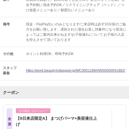
全予約制／指名予約OK／リクライニングチェア（ベッド）／つ
け放題メニューあり／都度払いメニューあり
備考
現金・PayPay払いのみとなります/ご来店時は必ず10分前のご協
力をお願い致します。遅刻された場合お直し対象外になり状況に
よってはご案内出来かねます/お子様連れについて:お子様の入店
を控えさせて頂いております
その他
ポイント利用OK
即時予約OK
スタッフ
https://work.beauty.hotpepper.jp/WC00012884/WS0000041882/
募集
クーポン
その他まつげメニュー
【9日来店限定A】 まつげパーマ+美容液仕上
全
員
げ