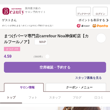
国内最大級の
サロン予約サイト
ブックマーク
ログイン
ゲストさん
ポイントを表示する
ポイントが1%たまる！
ポイントはサロン予約でつかえる！
まつげパーマ専門店carrefour Noa神保町店【カ
ルフールノア】
MAP
まつげ･ﾒｲｸ
4.59
（560件）
空席確認・予約する
スタッフ募集を見る
クーポン・メニュー
サロン情報
トップ
フォト
スタッフ
ブログ
口コミ