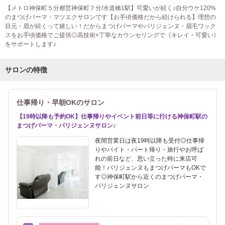
【メトロ神保町５分都営神保町７分/水道橋1駅】可愛いが続く♪自分ウケ120%
のまつげパーマ・マツエクサロンです【お手頃価格だから続けられる】理想の
目元・眉が続くって嬉しい！だからまつげパーマやパリジェンヌ・眉毛ワック
スをお手頃価格でご提供◎高技術×丁寧なカウンセリングで《キレイ・可愛い》
をサポートします♪
サロンの特徴
仕事帰り・早朝OKのサロン
【19時以降も予約OK】仕事帰りやイベント前日等に行ける神保町駅の
まつげパーマ・パリジェンヌサロン♪
夜間営業日は夜19時以降も受付◎仕事帰
りやバイト・パート帰り・旅行やお呼ば
れの前日など、思い立った時に来店可
能！パリジェンヌもまつげパーマもOKで
す◎神保町駅から近くのまつげパーマ・
パリジェンヌサロン