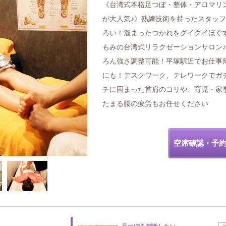
《台湾式本格足つぼ・整体・アロマリ
が大人気♪》熟練技術を持ったスタッ
ろい！溜まったつかれをグイグイほぐ
もみの台湾式リラクゼーションサロン
ろん強さ調整可能！平塚駅近でお仕事
にも！デスクワーク、テレワークでガ
チに固まった首肩のコリや、育児・家
たまる腰の疲労もお任せください
空席確認・予