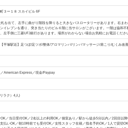
町３ー１８ スカイビル 6F
改札を出て、左手に曲がり階段を降りると大きなバスロータリーがあります。右まわ
ブンイレブンを通り、突き当たりのビル６階に当サロンがございます。一階は協和不
、左手側に三菱UFJ銀行があります。場所がわからない場合お気軽にお電話くださ
00 【平塚駅近】足つぼ/足ツボ/整体/アロマリンパ/リンパマッサージ/肩こり/むくみ改
rd／American Express／現金/Paypay
リラク）4人)
付OK／当日受付OK／2名以上の利用OK／個室あり／駅から徒歩5分以内／2回目以
支払いOK／朝10時前でも受付OK／女性スタッフ在籍／指名予約OK／1人で貸切O