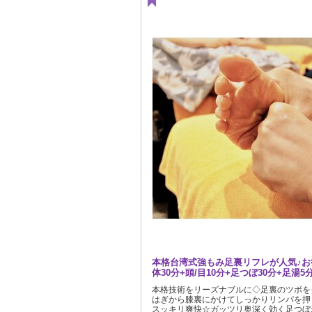
本格台湾式強もみ足裏リフレが人気♪お
体30分+頭/目10分+足つぼ30分+足湯5
本格技術をリーズナブルに◇足裏のツボを
はぎから膝裏にかけてしっかりリンパを押し
スッキリ爽快☆ガッツリ奥深く効く足つぼ