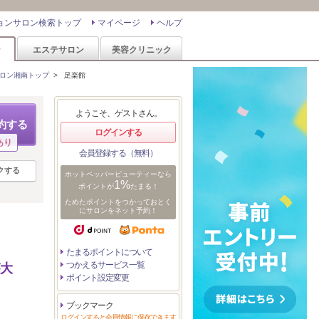
ョンサロン検索トップ
マイページ
ヘルプ
ン
エステサロン
美容クリニック
ロン湘南トップ
>
足楽館
ようこそ、ゲストさん。
約する
ログインする
あり
会員登録する（無料）
クする
ホットペッパービューティーなら
1%
ポイントが
たまる！
ためたポイントをつかっておとく
にサロンをネット予約！
たまるポイントについて
つかえるサービス一覧
が大
ポイント設定変更
ブックマーク
ログインすると会員情報に保存できます