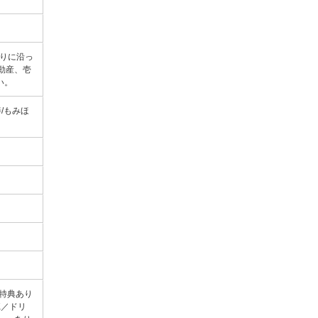
りに沿っ
動産、壱
い。
善/もみほ
降特典あり
K／ドリ