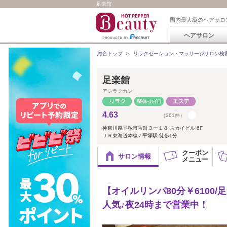
足楽館
国内最大級のヘアサロ
ヘアサロン
総合トップ
>
リラクゼーション・マッサージサロン検
足楽館
アシラクカン
4.63
（361件）
神奈川県平塚市宝町３ー１８ スカイビル 6F
ＪＲ東海道本線 / 平塚駅 徒歩1分
クーポン
サロン情報
メニュー
【オイルリンパ80分￥6100
人気♪夜24時まで営業中！