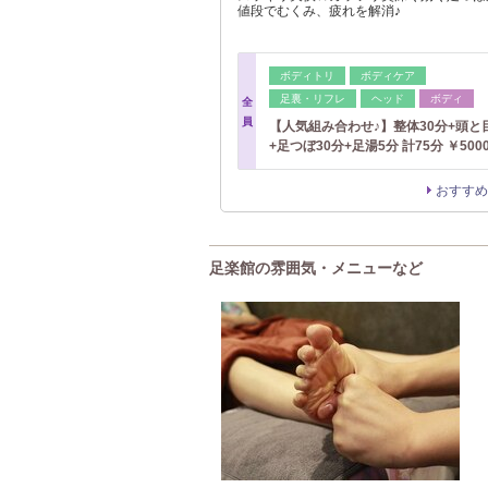
値段でむくみ、疲れを解消♪
ボディトリ
ボディケア
足裏・リフレ
ヘッド
ボディ
全
員
【人気組み合わせ♪】整体30分+頭と
+足つぼ30分+足湯5分 計75分 ￥500
おすすめ
足楽館の雰囲気・メニューなど