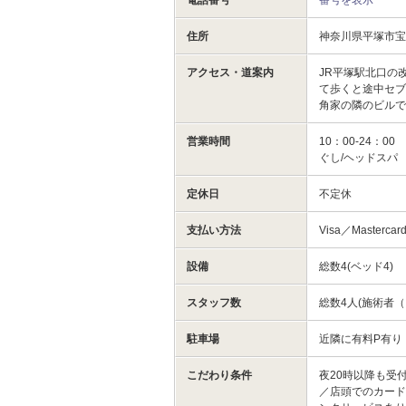
電話番号
番号を表示
住所
神奈川県平塚市宝
アクセス・道案内
JR平塚駅北口の
て歩くと途中セ
角家の隣のビルで
営業時間
10：00-24：
ぐし/ヘッドスパ
定休日
不定休
支払い方法
Visa／Masterca
設備
総数4(ベッド4)
スタッフ数
総数4人(施術者（
駐車場
近隣に有料P有り
こだわり条件
夜20時以降も受
／店頭でのカード