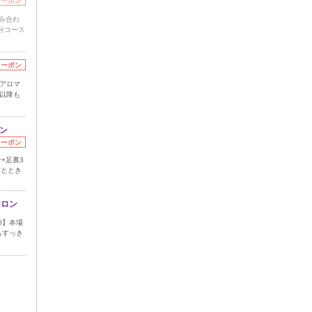
クーポン
み合わ
5分コース
クーポン
】アロマ
以降も
ン
クーポン
+足裏3
ひととき
サロン
0】本場
もすっき