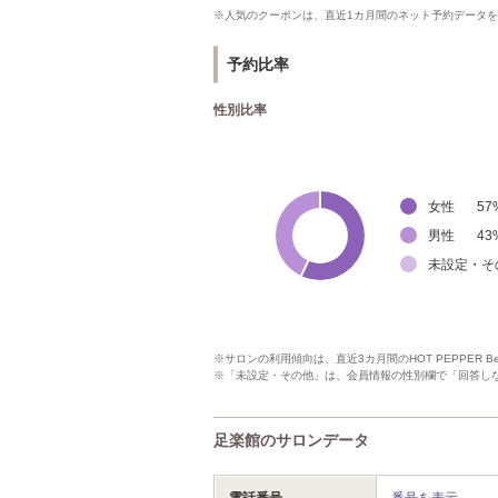
※人気のクーポンは、直近1カ月間のネット予約データ
予約比率
性別比率
女性
57
男性
43
未設定・そ
※サロンの利用傾向は、直近3カ月間のHOT PEPPER 
※「未設定・その他」は、会員情報の性別欄で「回答し
足楽館のサロンデータ