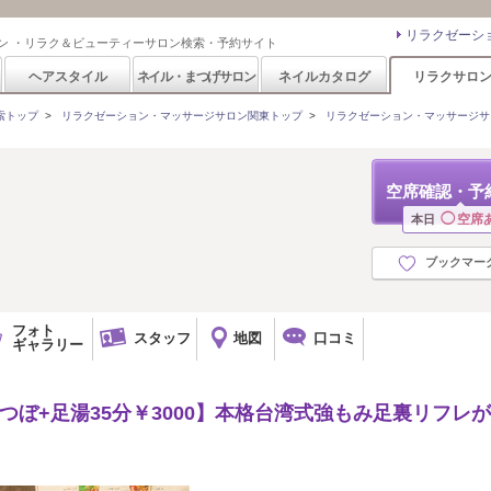
リラクゼーシ
ン ・リラク＆ビューティーサロン検索・予約サイト
ヘアスタイル
ネイル・まつげサロン
ネイルカタログ
リラクサロ
索トップ
>
リラクゼーション・マッサージサロン関東トップ
>
リラクゼーション・マッサージサ
空席確認・予
◯
空席
本日
ブックマー
フォト
スタッフ
地図
口コミ
ギャラリー
/足つぼ+足湯35分￥3000】本格台湾式強もみ足裏リフレ