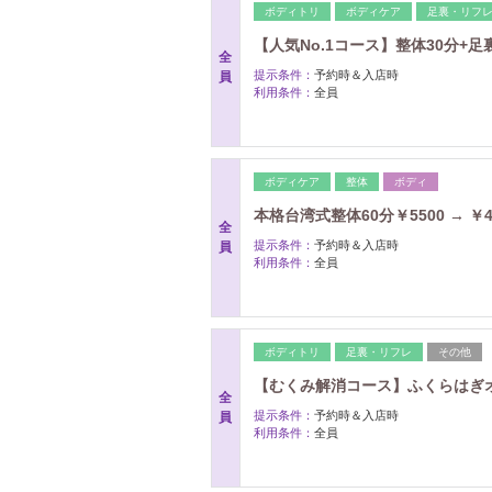
ボディトリ
ボディケア
足裏・リフ
【人気No.1コース】整体30分+足裏リ
全
提示条件：
予約時＆入店時
員
利用条件：
全員
ボディケア
整体
ボディ
本格台湾式整体60分￥5500 → ￥4
全
提示条件：
予約時＆入店時
員
利用条件：
全員
ボディトリ
足裏・リフレ
その他
【むくみ解消コース】ふくらはぎオイ
全
提示条件：
予約時＆入店時
員
利用条件：
全員