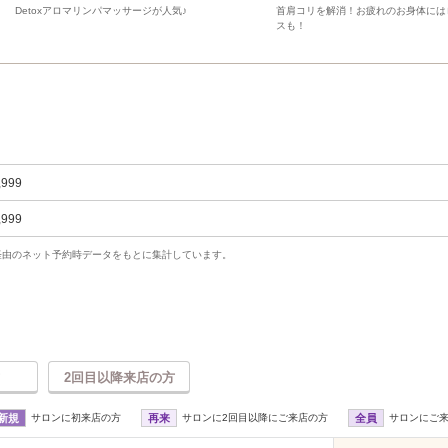
Detoxアロマリンパマッサージが人気♪
首肩コリを解消！お疲れのお身体には
スも！
,999
,999
uty経由のネット予約時データをもとに集計しています。
2回目以降来店の方
新規
サロンに初来店の方
再来
サロンに2回目以降にご来店の方
全員
サロンにご