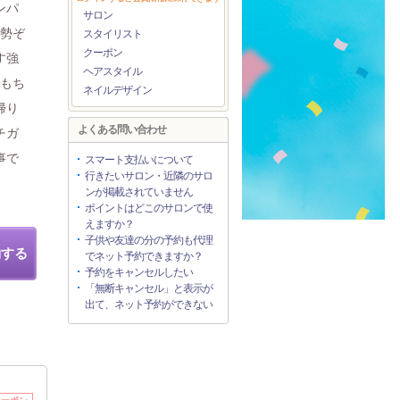
ンパ
サロン
フ勢ぞ
スタイリスト
クーポン
す強
ヘアスタイル
♪もち
ネイルデザイン
帰り
よくある問い合わせ
チガ
事で
スマート支払いについて
行きたいサロン・近隣のサロ
ンが掲載されていません
ポイントはどこのサロンで使
えますか？
子供や友達の分の予約も代理
約する
でネット予約できますか？
予約をキャンセルしたい
「無断キャンセル」と表示が
出て、ネット予約ができない