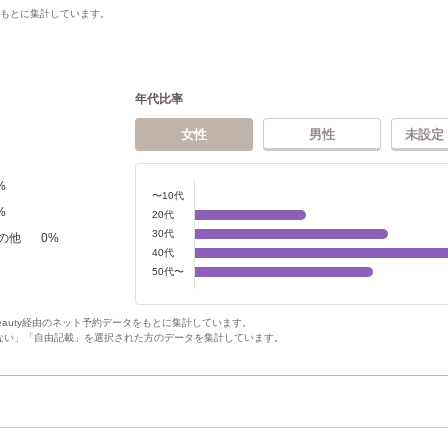
をもとに集計しています。
年代比率
女性
男性
未設定
%
〜10代
%
20代
30代
の他
0
%
40代
50代〜
Beauty経由のネット予約データをもとに集計しています。
ない」「自由記載」を選択された方のデータを集計しています。