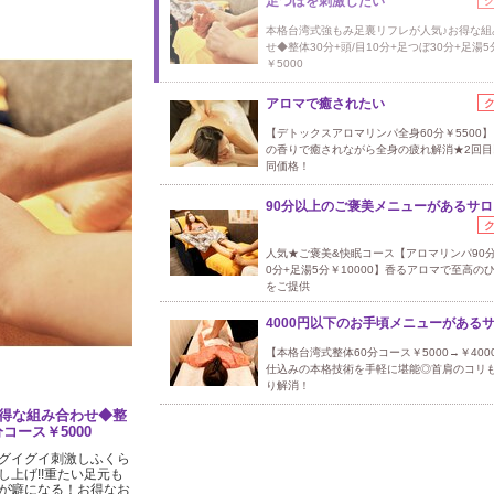
足つぼを刺激したい
本格台湾式強もみ足裏リフレが人気♪お得な組
せ◆整体30分+頭/目10分+足つぼ30分+足湯
￥5000
アロマで癒されたい
【デトックスアロマリンパ全身60分￥5500
の香りで癒されながら全身の疲れ解消★2回目
同価格！
90分以上のご褒美メニューがあるサロ
人気★ご褒美&快眠コース【アロマリンパ90分
0分+足湯5分￥10000】香るアロマで至高の
をご提供
4000円以下のお手頃メニューがある
【本格台湾式整体60分コース￥5000→￥400
仕込みの本格技術を手軽に堪能◎首肩のコリ
り解消！
得な組み合わせ◆整
分コース￥5000
グイグイ刺激しふくら
上げ!!重たい足元も
が癖になる！お得なお