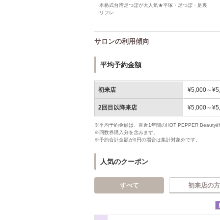
本格式台湾足つぼが大人気★平塚・足つぼ・足裏
リフレ
サロンの利用傾向
平均予約金額
初来店
¥5,000～¥5
2回目以降来店
¥5,000～¥5
※平均予約金額は、直近1年間のHOT PEPPER Bea
※回数券購入分を含みます。
※予約合計金額が0円の場合は集計対象外です。
人気のクーポン
すべて
初来店の方