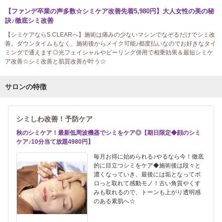
【ファンデ卒業の声多数☆シミケア改善先着5,980円】大人女性の美の秘
訣♪徹底シミ改善
【シミケアならS.CLEARへ】施術は痛みの少ないマシンでなぞるだけでシミ改
善。ダウンタイムもなく、施術後からメイク可能♪都度払いなのでお好きなタイ
ミングで通えます◎光フェイシャルやピーリング併用で相乗効果＆最短シミケ
ア改善☆シミ改善と肌質改善が叶う☆
サロンの特徴
シミしわ改善！予防ケア
秋のシミケア！最新低周波機器でシミをケア◎【期日限定◆顔のシミ
ケア♪10分当て放題4980円】
毎月お得に始められる♪やるなら今！徹底
的に目立つシミをケア◆施術後は段々と
濃くなっていき、最後には垢となってポ
ロっと取れて感動モノ！古い角質やくす
みも取れるので、トーンも上がり透明感
のある素肌へ☆