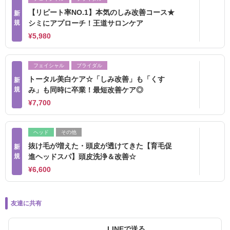
【リピート率NO.1】本気のしみ改善コース★
新
規
シミにアプローチ！王道サロンケア
¥5,980
フェイシャル
ブライダル
トータル美白ケア☆「しみ改善」も「くす
新
規
み」も同時に卒業！最短改善ケア◎
¥7,700
ヘッド
その他
抜け毛が増えた・頭皮が透けてきた【育毛促
新
規
進ヘッドスパ】頭皮洗浄＆改善☆
¥6,600
友達に共有
LINEで送る