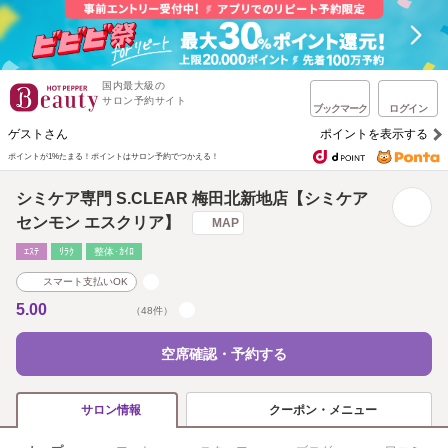
国内最大級の
サロン予約サイト
ブックマーク
ログイン
ゲストさん
ポイントを表示する
ポイントが1%たまる！
ポイントはサロン予約でつかえる！
シミケア専門 S.CLEAR 梅田北新地店【シミケア
センモン エスクリア】
MAP
ｴｽﾃ
ﾘﾗｸ
整体･ｶｲﾛ
スマート支払いOK
5.00
（48件）
空席確認・予約する
クーポン・メニュー
サロン情報