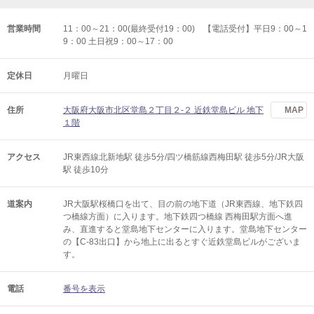
営業時間
11：00～21：00(最終受付19：00) 【電話受付】平日9：00～1
9：00 土日祝9：00～17：00
定休日
月曜日
住所
大阪府大阪市北区堂島２丁目２-２ 近鉄堂島ビル 地下
MAP
１階
アクセス
JR東西線北新地駅 徒歩5分/四ツ橋筋線西梅田駅 徒歩5分/JR大阪
駅 徒歩10分
道案内
JR大阪駅桜橋口を出て、目の前の地下道（JR東西線、地下鉄四
つ橋線方面）に入ります。地下鉄四つ橋線 西梅田駅方面へ進
み、直進すると堂島地下センターに入ります。堂島地下センター
の【C-83出口】から地上に出るとすぐ近鉄堂島ビルがございま
す。
電話
番号を表示