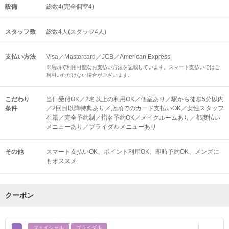
設備
総数4(完全個室4)
スタッフ数
総数4人(スタッフ4人)
支払い方法
Visa／Mastercard／JCB／American Express
※店頭で利用可能なお支払い方法を記載しています。スマート支払いではご
利用いただけない場合がございます。
こだわり
当日受付OK／2名以上の利用OK／個室あり／駅から徒歩5分以内
条件
／2回目以降特典あり／店頭でのカード支払いOK／女性スタッフ
在籍／完全予約制／指名予約OK／メイクルームあり／都度払い
メニューあり／ブライダルメニューあり
その他
スマート支払いOK
ポイント利用OK
即時予約OK
メンズに
もオススメ
クーポン
フェイシャル
ブライダル