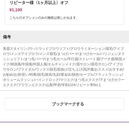
リピーター様〈1ヶ月以上〉オフ
¥1,100
こちらのオプションのみの施術は致しかねます.
備考
美眉スタイリング/ハリウッドブロウリフト/グロウラミネーション/眉毛/アイブ
ロウ/メンズアイブロウ/メンズ眉毛/まつげパーマ/まつげカール/パリジェンヌラ
ッシュリフト/まつ毛パーマ/まつ毛カール/平行眉/ストレート眉/アーチ眉/韓国メ
イク/韓国風/中国風/外国人風/オルチャンメイク/眉サロン/眉毛サロン/アイブロ
ウサロン/ブライダル/ワックス脱毛/垢抜け/立ち上げ/高評価/おススメ/おすすめ/
お勧め/お得/安い/特典/脱毛/面長/丸顔/黄金比/脱色/セーブル/フラットラッシュ/
ボリュームラッシュ/バインドロック/マツエク/まつ毛エクステ/下まつげ/カラー
エクステ/ブラウンエクステ/山梨/甲府/学割U24/リピート率No.1
ブックマークする