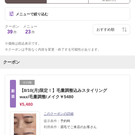
メニューで絞り込む
クーポン
メニュー
39
23
件
件
価格は税込表示です。
クーポンは予告なく内容を変更・終了する可能性があります。
クーポン
その他
【8/10(月)限定！】毛量調整込みスタイリング
新
規
wax/毛量調整/メイク￥5480
¥5,480
このクーポンの詳細
提示条件：
予約時
利用条件：
眉毛でご来店のお客さん