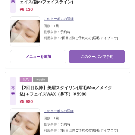
来
ェイス(額orフェイスライン)
¥6,130
このクーポンの詳細
回数：
1回
提示条件：
予約時
利用条件：
2回目以降ご予約の方[眉毛/アイブロウ]
メニューを追加
このクーポンで予約
脱毛
その他
【2回目以降】美眉スタイリン(眉毛Wax／メイク
再
来
込)＋フェイスWAX（鼻下）￥5980
¥5,980
このクーポンの詳細
回数：
1回
提示条件：
予約時
利用条件：
2回目以降ご予約の方[眉毛/アイブロウ]