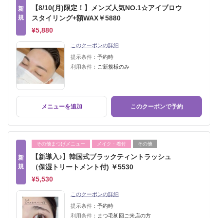
【8/10(月)限定！】メンズ人気NO.1☆アイブロウ
新
規
スタイリング+額WAX￥5880
¥5,880
このクーポンの詳細
提示条件：
予約時
利用条件：
ご新規様のみ
メニューを追加
このクーポンで予約
その他まつげメニュー
メイク・着付
その他
【新導入♪】韓国式ブラックティントラッシュ
新
規
（保湿トリートメント付) ￥5530
¥5,530
このクーポンの詳細
提示条件：
予約時
利用条件：
まつ毛初回ご来店の方