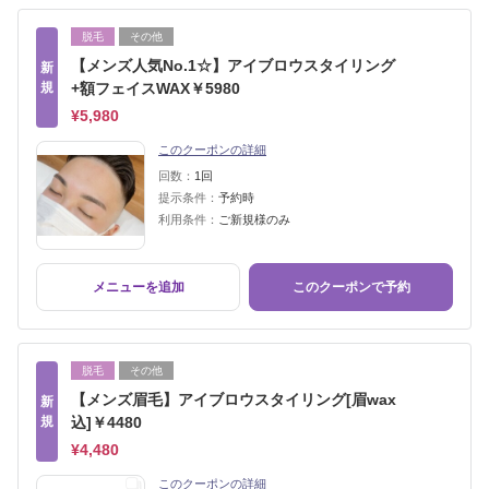
脱毛
その他
【メンズ人気No.1☆】アイブロウスタイリング
新
規
+額フェイスWAX￥5980
¥5,980
このクーポンの詳細
回数：
1回
提示条件：
予約時
利用条件：
ご新規様のみ
メニューを追加
このクーポンで予約
脱毛
その他
【メンズ眉毛】アイブロウスタイリング[眉wax
新
規
込]￥4480
¥4,480
このクーポンの詳細