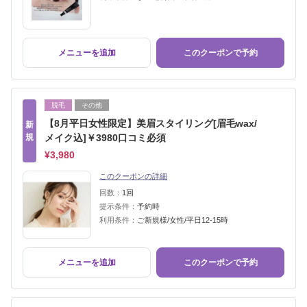
メニューを追加
このクーポンで予約
脱毛
その他
【8月平日女性限定】美眉スタイリング[眉毛wax/
新
規
メイク込]￥3980口コミ必須
¥3,980
このクーポンの詳細
回数：
1回
提示条件：
予約時
利用条件：
ご新規様/女性/平日12-15時
メニューを追加
このクーポンで予約