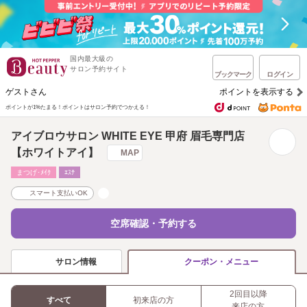
国内最大級の
サロン予約サイト
ブックマーク
ログイン
ゲストさん
ポイントを表示する
ポイントが1%たまる！
ポイントはサロン予約でつかえる！
アイブロウサロン WHITE EYE 甲府 眉毛専門店
【ホワイトアイ】
MAP
まつげ･ﾒｲｸ
ｴｽﾃ
スマート支払いOK
空席確認・予約する
サロン情報
クーポン・メニュー
2回目以降
すべて
初来店の方
来店の方