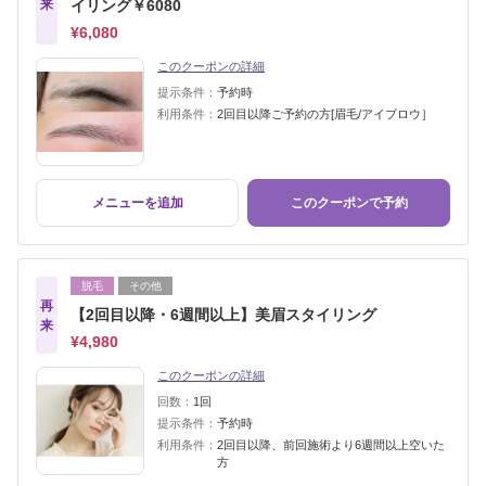
来
イリング￥6080
¥6,080
このクーポンの詳細
提示条件：
予約時
利用条件：
2回目以降ご予約の方[眉毛/アイブロウ］
メニューを追加
このクーポンで予約
脱毛
その他
再
【2回目以降・6週間以上】美眉スタイリング
来
¥4,980
このクーポンの詳細
回数：
1回
提示条件：
予約時
利用条件：
2回目以降、前回施術より6週間以上空いた
方