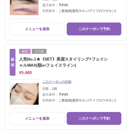
提示条件：
予約時
利用条件：
ご新規様[眉毛サロン/アイブロウサロン]
メニューを追加
このクーポンで予約
脱毛
その他
人気No.1★《SET》美眉スタイリング+フェイシ
新
規
ャルWAX(額orフェイスライン)
¥5,480
このクーポンの詳細
回数：
1回
提示条件：
予約時
利用条件：
ご新規様[眉毛サロン/アイブロウサロン]
メニューを追加
このクーポンで予約