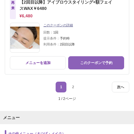
【2回目以降】アイブロウスタイリング+額フェイ
再
来
スWAX￥6480
¥6,480
このクーポンの詳細
回数：
1回
提示条件：
予約時
利用条件：
2回目以降
メニューを追加
このクーポンで予約
1
2
次へ
1 / 2ページ
メニュー
その他メニュー（まつげ・メイク）