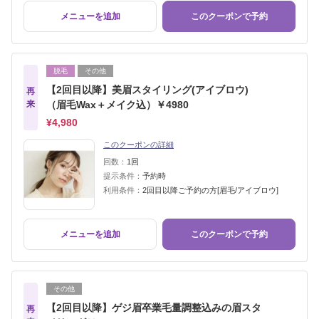
メニューを追加
このクーポンで予約
脱毛
その他
【2回目以降】美眉スタイリング(アイブロウ)
再
来
（眉毛Wax＋メイク込）￥4980
¥4,980
このクーポンの詳細
回数：
1回
提示条件：
予約時
利用条件：
2回目以降ご予約の方[眉毛/アイブロウ]
メニューを追加
このクーポンで予約
その他
【2回目以降】ゲジ眉卒業毛量調整込みの眉スタ
再