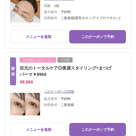
回数：
1回
提示条件：
予約時
利用条件：
ご新規様[眉毛サロン/アイブロウサロン]
メニューを追加
このクーポンで予約
その他まつげメニュー
その他
目元のトータルケア◎美眉スタイリング+まつげ
新
規
パーマ￥8960
¥8,960
このクーポンの詳細
提示条件：
予約時
利用条件：
ご新規様
メニューを追加
このクーポンで予約