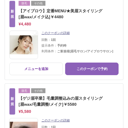
脱毛
その他
【アイブロウ】定番MENU★美眉スタイリング
新
規
[眉wax/メイク込]￥4480
¥4,480
このクーポンの詳細
回数：
1回
提示条件：
予約時
利用条件：
ご新規様[眉毛サロン/アイブロウサロン]
メニューを追加
このクーポンで予約
脱毛
その他
【ゲジ眉卒業】毛量調整込みの眉スタイリング
新
規
[眉wax/毛量調整/メイク]￥5580
¥5,580
このクーポンの詳細
回数：
1回