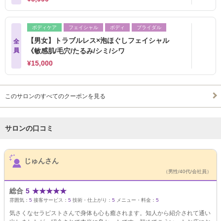
ボディケア
フェイシャル
ボディ
ブライダル
【男女】トラブルレス×泡ほぐしフェイシャル
全
員
《敏感肌/毛穴/たるみ/シミ/シワ
¥15,000
このサロンのすべてのクーポンを見る
サロンの口コミ
サロンPick Up
じゅんさん
（男性/40代/会社員）
総合
5
★
★
★
★
★
雰囲気：
5
接客サービス：
5
技術・仕上がり：
5
メニュー・料金：
5
気さくなセラピストさんで身体も心も癒されます。知人から紹介されて通い