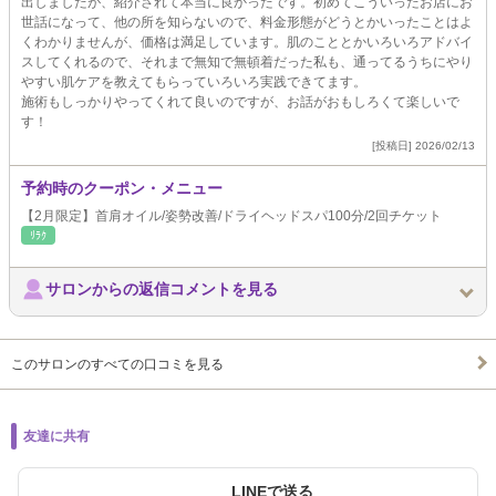
出しましたが、紹介されて本当に良かったです。初めてこういったお店にお
世話になって、他の所を知らないので、料金形態がどうとかいったことはよ
くわかりませんが、価格は満足しています。肌のこととかいろいろアドバイ
スしてくれるので、それまで無知で無頓着だった私も、通ってるうちにやり
やすい肌ケアを教えてもらっていろいろ実践できてます。
施術もしっかりやってくれて良いのですが、お話がおもしろくて楽しいで
す！
[投稿日] 2026/02/13
予約時のクーポン・メニュー
【2月限定】首肩オイル/姿勢改善/ドライヘッドスパ100分/2回チケット
ﾘﾗｸ
サロンからの返信コメントを見る
このサロンのすべての口コミを見る
友達に共有
LINEで送る