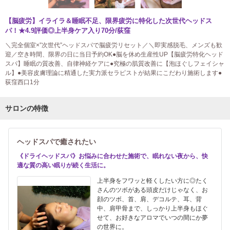
【脳疲労】イライラ＆睡眠不足、限界疲労に特化した次世代ヘッドス
パ！★4.9評価◎上半身ケア入り70分/荻窪
＼完全個室×”次世代”ヘッドスパで脳疲労リセット／＼即実感脱毛、メンズも歓
迎／空き時間、限界の日に当日予約OK●脳を休め生産性UP【脳疲労特化ヘッド
スパ】睡眠の質改善、自律神経ケアに●究極の肌質改善に【泡ほぐしフェイシャ
ル】●美容皮膚理論に精通した実力派セラピストが結果にこだわり施術します●
荻窪西口1分
サロンの特徴
ヘッドスパで癒されたい
《ドライヘッドスパ》お悩みに合わせた施術で、眠れない夜から、快
適な質の高い眠りが続く生活に。
上半身をフワッと軽くしたい方に◎たく
さんのツボがある頭皮だけじゃなく、お
顔のツボ、首、肩、デコルテ、耳、背
中、肩甲骨まで、しっかり上半身もほぐ
せて、お好きなアロマでいつの間にか夢
の世界に。