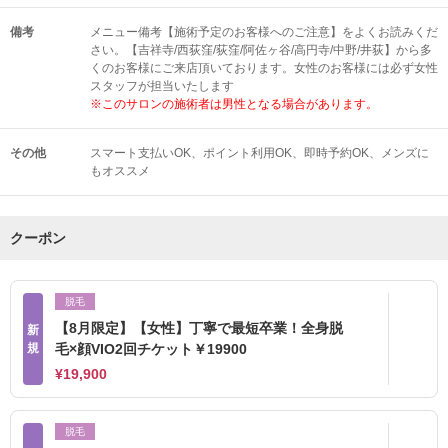
備考
メニュー備考【施術予定のお客様へのご注意】をよくお読みくだ
さい。【吉祥寺/西荻窪/荻窪/阿佐ヶ谷/高円寺/中野/井荻】から多
くのお客様にご来店頂いております。女性のお客様には必ず女性
スタッフが担当いたします
※このサロンの施術者は男性となる場合があります。
その他
スマート支払いOK
ポイント利用OK
即時予約OK
メンズに
もオススメ
クーポン
脱毛
【8月限定】【女性】丁寧で最短卒業！全身脱
新
規
毛×顔VIO2回チケット￥19900
¥19,900
脱毛