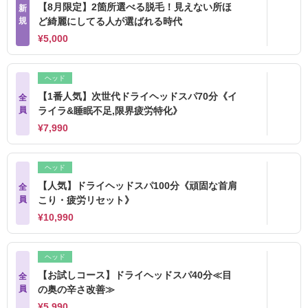
【8月限定】2箇所選べる脱毛！見えない所ほ
新
規
ど綺麗にしてる人が選ばれる時代
¥5,000
ヘッド
【1番人気】次世代ドライヘッドスパ70分《イ
全
員
ライラ&睡眠不足,限界疲労特化》
¥7,990
ヘッド
【人気】ドライヘッドスパ100分《頑固な首肩
全
員
こり・疲労リセット》
¥10,990
ヘッド
【お試しコース】ドライヘッドスパ40分≪目
全
員
の奥の辛さ改善≫
¥5,990