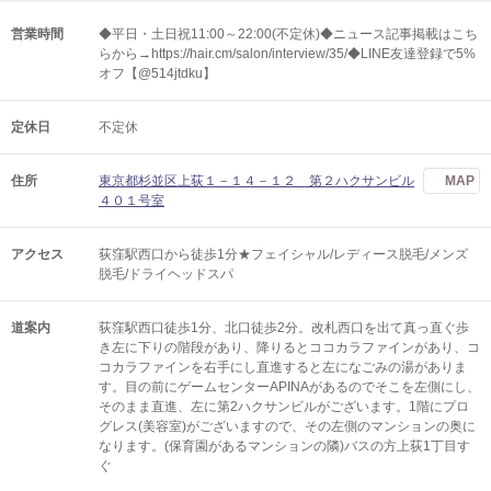
営業時間
◆平日・土日祝11:00～22:00(不定休)◆ニュース記事掲載はこち
らから→https://hair.cm/salon/interview/35/◆LINE友達登録で5%
オフ【@514jtdku】
定休日
不定休
住所
東京都杉並区上荻１－１４－１２ 第２ハクサンビル
MAP
４０１号室
アクセス
荻窪駅西口から徒歩1分★フェイシャル/レディース脱毛/メンズ
脱毛/ドライヘッドスパ
道案内
荻窪駅西口徒歩1分、北口徒歩2分。改札西口を出て真っ直ぐ歩
き左に下りの階段があり、降りるとココカラファインがあり、コ
コカラファインを右手にし直進すると左になごみの湯がありま
す。目の前にゲームセンターAPINAがあるのでそこを左側にし、
そのまま直進、左に第2ハクサンビルがございます。1階にプロ
グレス(美容室)がございますので、その左側のマンションの奥に
なります。(保育園があるマンションの隣)バスの方上荻1丁目す
ぐ