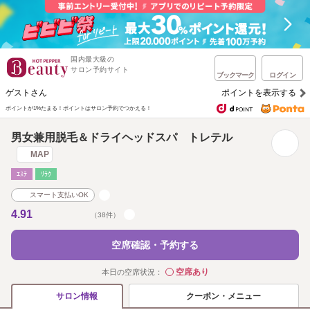
国内最大級の
サロン予約サイト
ブックマーク
ログイン
ゲストさん
ポイントを表示する
ポイントが1%たまる！
ポイントはサロン予約でつかえる！
男女兼用脱毛＆ドライヘッドスパ トレテル
MAP
ｴｽﾃ
ﾘﾗｸ
スマート支払いOK
4.91
（38件）
空席確認・予約する
空席あり
本日の空席状況：
◯
クーポン・メニュー
サロン情報