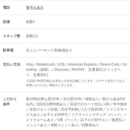
電話
番号を表示
設備
総数1
スタッフ数
総数2人
駐車場
近くにパーキング,駐輪場あり
支払い方法
Visa／Mastercard／JCB／American Express／Diners Club／Un
ionPay（銀聯）／Discover／PAYPAY、交通系IC(クイックペ
イ、交通系IC)
※店頭で利用可能なお支払い方法を記載しています。スマート支払いではご
利用いただけない場合がございます。
こだわり
夜20時以降も受付OK／当日受付OK／個室あり／駅から徒歩5分
条件
以内／2回目以降特典あり／店頭でのカード支払いOK／年中無休
／女性スタッフ在籍／完全予約制／1人で貸切OK／ドリンクサー
ビスあり／お子さま同伴可／リクライニングチェア（ベッド）／
メイクルームあり／3席（ベッド）以下の小型サロン／都度払い
メニューあり／体験メニューあり／回数券あり