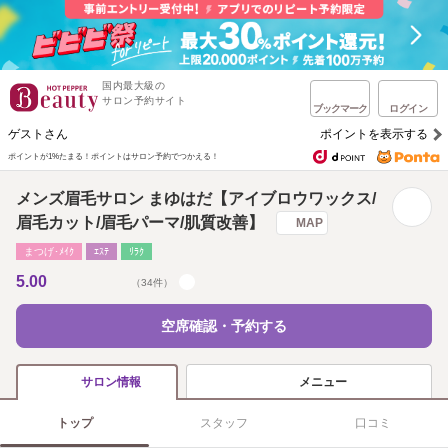
国内最大級の
サロン予約サイト
ブックマーク
ログイン
ゲストさん
ポイントを表示する
ポイントが1%たまる！
ポイントはサロン予約でつかえる！
メンズ眉毛サロン まゆはだ【アイブロウワックス/
眉毛カット/眉毛パーマ/肌質改善】
MAP
まつげ･ﾒｲｸ
ｴｽﾃ
ﾘﾗｸ
5.00
（34件）
空席確認・予約する
メニュー
サロン情報
トップ
スタッフ
口コミ