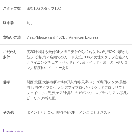
スタッフ数
総数1人(スタッフ1人)
駐車場
無し
支払い方法
Visa／Mastercard／JCB／American Express
こだわり
夜20時以降も受付OK／当日受付OK／2名以上の利用OK／駅から
条件
徒歩5分以内／店頭でのカード支払いOK／女性スタッフ在籍／リ
クライニングチェア（ベッド）／3席（ベッド）以下の小型サロ
ン／都度払いメニューあり
備考
関西/北区/大阪/梅田/中崎町駅/扇町/天満/メンズ専門/メンズ/男性/
眉毛/眉/アイブロウ/メンズアイブロウ/ハリウッドブロウリフト/
フェイシャル/毛穴ケア/小鼻/ニキビ/ワックス/ブラジリアン/脱毛/
ピーリング/幹細胞
その他
ポイント利用OK
即時予約OK
メンズにもオススメ