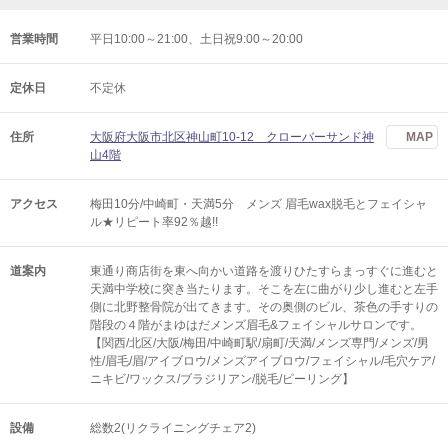
営業時間
平日10:00～21:00、土日祝9:00～20:00
定休日
不定休
住所
大阪府大阪市北区神山町10-12 クローバーサンド神
MAP
山4階
アクセス
梅田10分/中崎町・天満5分 メンズ 眉毛wax脱毛とフェイシャ
ル★リピート率92％越!!
道案内
東通り商店街を東へ向かい道路を渡りひたすらまっすぐに進むと
天満中学校に突き当たります。そこを左に曲がり少し進むと左手
側に北野整骨院が出てきます。その奥側のビル、茶色の手すりの
階段の４階がまゆはだメンズ眉毛&フェイシャルサロンです。
【関西/北区/大阪/梅田/中崎町駅/扇町/天満/メンズ専門/メンズ/男
性/眉毛/眉/アイブロウ/メンズアイブロウ/フェイシャル/毛穴ケア/
ニキビ/ワックス/ブラジリアン/脱毛/ピーリング】
設備
総数2(リクライニングチェア2)