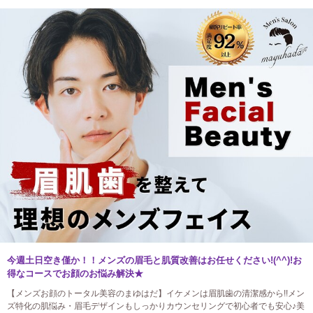
今週土日空き僅か！！メンズの眉毛と肌質改善はお任せください!(^^)!お
得なコースでお顔のお悩み解決★
【メンズお顔のトータル美容のまゆはだ】イケメンは眉肌歯の清潔感から!!メン
ズ特化の肌悩み・眉毛デザインもしっかりカウンセリングで初心者でも安心♪美