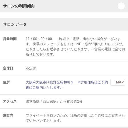
サロンの利用傾向
サロンデータ
営業時間
11：00～20：00 施術中、電話に出れない場合がございま
す。携帯のメッセージもしくはLINE：@662tjfjhより送っていた
だきましたらお返事させていただきます。※営業の電話は全てお
断りしております。
定休日
不定休
住所
大阪府大阪市阿倍野区昭和町５ ※詳細住所はご予約
MAP
後にご案内いたします。
アクセス
御堂筋線『西田辺駅』から徒歩約2分
道案内
プライベートサロンのため、場所の詳細はご予約後にご案内させ
ていただいております。