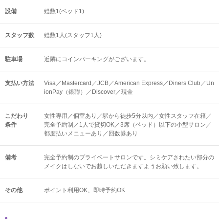
設備
総数1(ベッド1)
スタッフ数
総数1人(スタッフ1人)
駐車場
近隣にコインパーキングがございます。
支払い方法
Visa／Mastercard／JCB／American Express／Diners Club／Un
ionPay（銀聯）／Discover／現金
こだわり
女性専用／個室あり／駅から徒歩5分以内／女性スタッフ在籍／
条件
完全予約制／1人で貸切OK／3席（ベッド）以下の小型サロン／
都度払いメニューあり／回数券あり
備考
完全予約制のプライベートサロンです。シミケアされたい部分の
メイクはしないでお越しいただきますようお願い致します。
その他
ポイント利用OK
即時予約OK