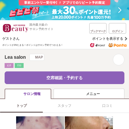
国内最大級の
サロン予約サイト
ブックマーク
ログイン
ゲストさん
ポイントを表示する
ポイントが1%たまる！
ポイントはサロン予約でつかえる！
Lea salon
MAP
ｴｽﾃ
ﾘﾗｸ
空席確認・予約する
メニュー
サロン情報
トップ
スタッフ
口コミ