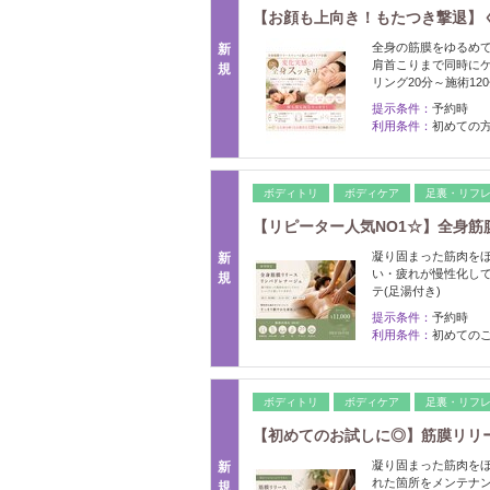
【お顔も上向き！もたつき撃退】く
全身の筋膜をゆるめ
新
肩首こりまで同時にケ
規
リング20分～施術12
提示条件：
予約時
利用条件：
初めての
ボディトリ
ボディケア
足裏・リフ
【リピーター人気NO1☆】全身筋
凝り固まった筋肉を
新
い・疲れが慢性化して
規
テ(足湯付き)
提示条件：
予約時
利用条件：
初めての
ボディトリ
ボディケア
足裏・リフ
【初めてのお試しに◎】筋膜リリ
凝り固まった筋肉をほ
新
れた箇所をメンテナ
規