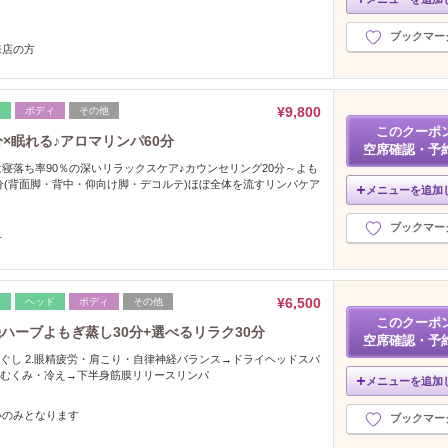
ブックマー
来店の方
¥9,800
レ
ボディ
その他
このクーポ
×眠れる♪アロマリンパ60分
空席確認・予
寝落ち率90％の深いリラックスケア♪カウンセリング20分～よも
0分(背面脚・背中・仰向け脚・デコルテ)ほぼ全体を流すリンパケア
メニューを追加
ブックマー
方
¥6,500
レ
ヘッド
ボディ
その他
このクーポ
ハーブよもぎ蒸し30分+選べるリラク30分
空席確認・予
ほぐし 2.眼精疲労・肩こり・自律神経バランス→ドライヘッドスパ
 3.むくみ・冷え→下半身筋膜リリースリンパ
メニューを追加
いのみとなります
ブックマー