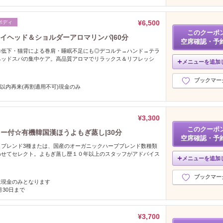
¥6,500
ボディ
このクーポ
イヘッド＆ショルダーアロマリンパ|60分
空席確認・予
力低下・猫背による巻肩・睡眠不足にも◎デコルテ→ハンド→テラ
ヘッドスパの集中ケア。高品質アロマでリラックス＆リフレッシ
メニューを追加
ブックマー
月以内再来(再割適用不可)現金のみ
¥3,300
このクーポ
ー付☆有機韓国漢ほうよもぎ蒸し|30分
空席確認・予
うブレンド3種または、国産のオーガニックハーブブレンド数種類
わせてセレクト。よもぎ蒸し歴１０年以上のスタッフがアドバイス
メニューを追加
ブックマー
は現金のみとなります
8月30日まで
¥3,700