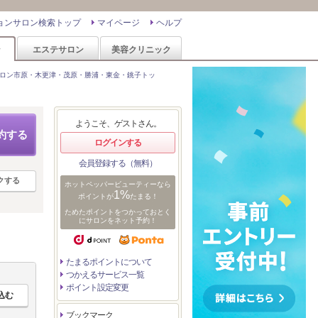
ョンサロン検索トップ
マイページ
ヘルプ
ン
エステサロン
美容クリニック
ロン市原・木更津・茂原・勝浦・東金・銚子トッ
ようこそ、ゲストさん。
約する
ログインする
会員登録する（無料）
クする
ホットペッパービューティーなら
1%
ポイントが
たまる！
ためたポイントをつかっておとく
にサロンをネット予約！
たまるポイントについて
つかえるサービス一覧
ポイント設定変更
ブックマーク