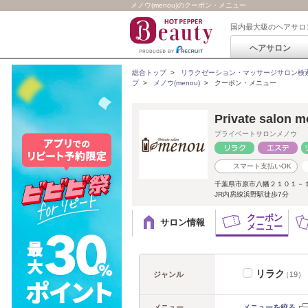
メノウ(menou)のクーポン・メニュー
国内最大級のヘアサロ
ヘアサロン
総合トップ
>
リラクゼーション・マッサージサロン検
プ
>
メノウ(menou)
>
クーポン・メニュー
Private salon 
プライベートサロンメノウ
スマート支払いOK
千葉県市原市八幡２１０１－
JR内房線浜野駅徒歩7分
クーポン
サロン情報
メニュー
リラク
ジャンル
（19）
メニュー
メニューを絞る