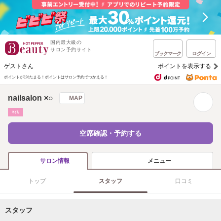
国内最大級の
サロン予約サイト
ブックマーク
ログイン
ゲストさん
ポイントを表示する
ポイントが1%たまる！
ポイントはサロン予約でつかえる！
nailsalon ×○
MAP
ﾈｲﾙ
空席確認・予約する
メニュー
サロン情報
トップ
スタッフ
口コミ
スタッフ