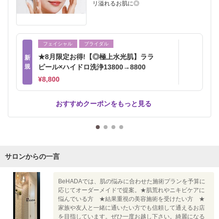
リ溢れるお肌に◎
フェイシャル
ブライダル
★8月限定お得!【◎極上水光肌】ララ
新
規
ピール×ハイドロ洗浄13800→8800
¥8,800
おすすめクーポンをもっと見る
サロンからの一言
BeHADAでは、肌の悩みに合わせた施術プランを予算に
応じてオーダーメイドで提案。★肌荒れやニキビケアに
悩んでいる方 ★結果重視の美容施術を受けたい方 ★
家族や友人と一緒に通いたい方でも信頼して通えるお店
を目指しています。ぜひ一度お越し下さい。綺麗になる