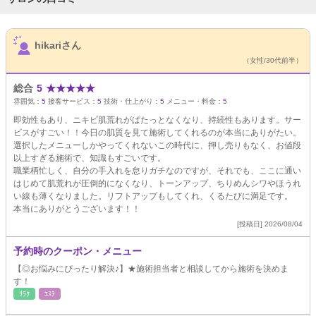
サロンPick Up
hikariさん
（女性/30代前半）
総合
5
★
★
★
★
★
雰囲気：
5
接客サービス：
5
技術・仕上がり：
5
メニュー・料金：
5
即効性もあり、ニキビ肌荒れがぱたっとなくなり、持続性もあります。サー
ビスがすごい！！今日の肌質を見て施術してくれるのが本当にありがたい。
選択したメニューしかやってくれないこの時代に、押し売りもなく、お値段
以上すぎる施術で、知識もすごいです。
職業柄忙しく、自分の手入れを怠りガチなのですが、それでも、ここに通い
はじめて肌荒れが圧倒的になくなり、トーンアップ、ちりめんシワやほうれ
い線も薄くなりました。リフトアップもしてくれ、くるたびに満足です。
本当にありがとうございます！！
[投稿日] 2026/08/04
予約時のクーポン・メニュー
【◎お悩みにぴったり解決♪】★施術担当者と相談してから施術を決めま
す！
ﾘﾗｸ
ｴｽﾃ