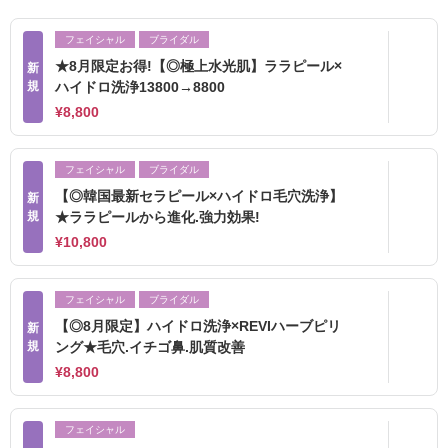
フェイシャル
ブライダル
★8月限定お得!【◎極上水光肌】ララピール×
新
規
ハイドロ洗浄13800→8800
¥8,800
フェイシャル
ブライダル
【◎韓国最新セラピール×ハイドロ毛穴洗浄】
新
規
★ララピールから進化.強力効果!
¥10,800
フェイシャル
ブライダル
【◎8月限定】ハイドロ洗浄×REVIハーブピリ
新
規
ング★毛穴.イチゴ鼻.肌質改善
¥8,800
フェイシャル