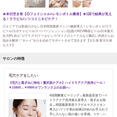
★本日空き有【◎フェイシャル×レモンボトル痩身】★1回で結果が見え
る！ララピル/シツコイニキビケア！
◎エリアでは取扱の少ない日本韓国最新マシン×施術導入！レモンボトル/ララ
ピール/カボチャピール/スーパージェッション/話題のREVI陶器ピール/日本最大
出力IPL光/ピコ/プラズマ/ドールピンク/マイクロニードルなど幅広い内容からお
悩みを解決！“キレイ”を心を込めてサポートさせて頂きます【大久保.新大久保
エステ】
サロンの特徴
毛穴ケアをしたい
【毛穴と黒ずみに特化！贅沢肌ケア☆】ハイドラアクア洗浄ピール！
￥15800→￥9900☆ワンランク上のお肌へ♪
4段階酵素ピーリング→最新超音波でハイ
ドラアクア洗浄液を直導入・黒ずみを除
去→韓国最新美容ララゲルマスクイオン
導入(ハリツヤ美白効果)日頃のお手入れで
手に入らない肌の違いを実感。ツヤ・ハ