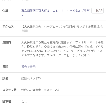
住所
東京都新宿区百人町１－１８－４ キャピタルプラザ
MAP
７０２
アクセス
【大久保駅２分】ハーブピーリング/脱毛/レモンボトル痩身/よも
ぎ蒸し
道案内
大久保駅北口を出たら左方向に進みます。ファミリーマートを越
え、松屋を越え、交差点まで来たら、信号は渡らず左折。イタリ
アンのBELLANOTTEさんのあるビル、キャピタルプラザの７０
２号室になります。エレベーターでお上がりください。
電話
番号を表示
設備
総数4(ベッド2)
スタッフ数
総数2人(施術者（エステ）2人)
駐車場
なし