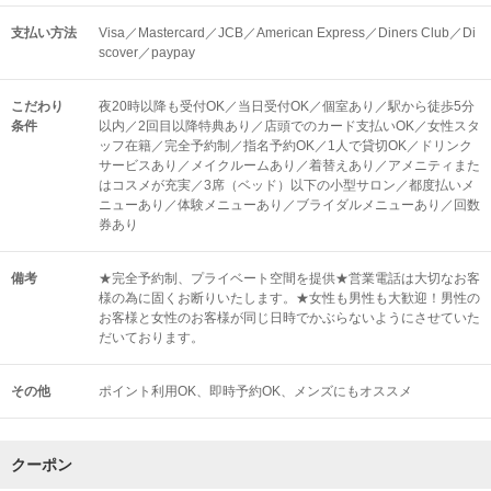
支払い方法
Visa／Mastercard／JCB／American Express／Diners Club／Di
scover／paypay
こだわり
夜20時以降も受付OK／当日受付OK／個室あり／駅から徒歩5分
条件
以内／2回目以降特典あり／店頭でのカード支払いOK／女性スタ
ッフ在籍／完全予約制／指名予約OK／1人で貸切OK／ドリンク
サービスあり／メイクルームあり／着替えあり／アメニティまた
はコスメが充実／3席（ベッド）以下の小型サロン／都度払いメ
ニューあり／体験メニューあり／ブライダルメニューあり／回数
券あり
備考
★完全予約制、プライベート空間を提供★営業電話は大切なお客
様の為に固くお断りいたします。★女性も男性も大歓迎！男性の
お客様と女性のお客様が同じ日時でかぶらないようにさせていた
だいております。
その他
ポイント利用OK
即時予約OK
メンズにもオススメ
クーポン