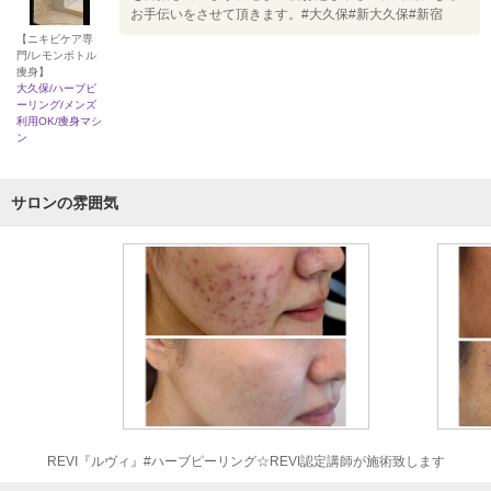
お手伝いをさせて頂きます。#大久保#新大久保#新宿
【ニキビケア専
門/レモンボトル
痩身】
大久保/ハーブピ
ーリング/メンズ
利用OK/痩身マシ
ン
サロンの雰囲気
REVI『ルヴィ』#ハーブピーリング☆REVI認定講師が施術致します