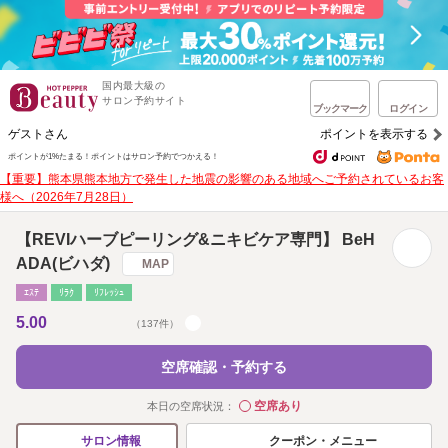
国内最大級の
サロン予約サイト
ブックマーク
ログイン
ゲストさん
ポイントを表示する
ポイントが1%たまる！
ポイントはサロン予約でつかえる！
【重要】熊本県熊本地方で発生した地震の影響のある地域へご予約されているお客
様へ（2026年7月28日）
【REVIハーブピーリング&ニキビケア専門】 BeH
ADA(ビハダ)
MAP
ｴｽﾃ
ﾘﾗｸ
ﾘﾌﾚｯｼｭ
5.00
（137件）
空席確認・予約する
空席あり
本日の空席状況：
◯
クーポン・メニュー
サロン情報