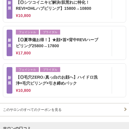
【◎シツコイニキビ解決/肌荒れに特化！
新
規
REVI×OHLハブピリング】15800→10800
¥10,800
フェイシャル
ブライダル
【◎夏準備お得！】★顔×首×背中REVIハーブ
新
規
ピリング25800→17800
¥17,800
フェイシャル
ブライダル
【◎毛穴ZERO♪真っ白のお顔へ】ハイドロ洗
新
規
浄×毛穴ピリング×引き締めパック
¥10,800
このサロンのすべてのクーポンを見る
サロンの口コミ