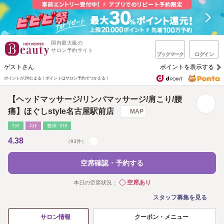
国内最大級の
サロン予約サイト
ブックマーク
ログイン
ゲストさん
ポイントを表示する
ポイントが1%たまる！
ポイントはサロン予約でつかえる！
【ヘッドマッサージ/リンパマッサージ/肩こり/腰
痛】ほぐしstyle名古屋駅前店
MAP
ﾘﾗｸ
ｴｽﾃ
整体･ｶｲﾛ
4.38
（93件）
空席確認・予約する
空席あり
本日の空席状況：
◯
スタッフ募集を見る
クーポン・メニュー
サロン情報