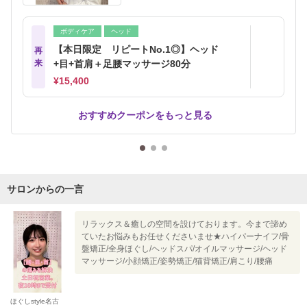
ボディケア
ヘッド
【本日限定 リピートNo.1◎】ヘッド
再
来
+目+首肩＋足腰マッサージ80分
¥15,400
おすすめクーポンをもっと見る
サロンからの一言
リラックス＆癒しの空間を設けております。今まで諦め
ていたお悩みもお任せくださいませ★ハイパーナイフ/骨
盤矯正/全身ほぐし/ヘッドスパ/オイルマッサージ/ヘッド
マッサージ/小顔矯正/姿勢矯正/猫背矯正/肩こり/腰痛
ほぐしstyle名古