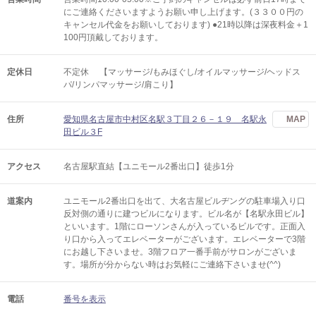
にご連絡くださいますようお願い申し上げます。(３３００円の
キャンセル代金をお願いしております) ●21時以降は深夜料金＋1
100円頂戴しております。
定休日
不定休 【マッサージ/もみほぐし/オイルマッサージ/ヘッドス
パ/リンパマッサージ/肩こり】
住所
愛知県名古屋市中村区名駅３丁目２６－１９ 名駅永
MAP
田ビル３F
アクセス
名古屋駅直結【ユニモール2番出口】徒歩1分
道案内
ユニモール2番出口を出て、大名古屋ビルヂングの駐車場入り口
反対側の通りに建つビルになります。ビル名が【名駅永田ビル】
といいます。1階にローソンさんが入っているビルです。正面入
り口から入ってエレベーターがございます。エレベーターで3階
にお越し下さいませ。3階フロア一番手前がサロンがございま
す。場所が分からない時はお気軽にご連絡下さいませ(^^)
電話
番号を表示