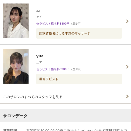
ai
アイ
セラピスト指名料3300円
（歴1年）
国家資格者による本気のマッサージ
yua
ユア
セラピスト指名料3300円
（歴1年）
極セラピスト
このサロンのすべてのスタッフを見る
サロンデータ
営業時間
営業時間10:00-05:00※ご予約のキャンセルは必ず前日17時まで