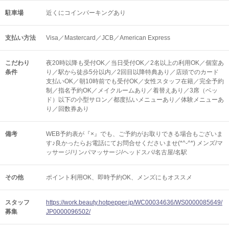
駐車場
近くにコインパーキングあり
支払い方法
Visa／Mastercard／JCB／American Express
こだわり
夜20時以降も受付OK／当日受付OK／2名以上の利用OK／個室あ
条件
り／駅から徒歩5分以内／2回目以降特典あり／店頭でのカード
支払いOK／朝10時前でも受付OK／女性スタッフ在籍／完全予約
制／指名予約OK／メイクルームあり／着替えあり／3席（ベッ
ド）以下の小型サロン／都度払いメニューあり／体験メニューあ
り／回数券あり
備考
WEB予約表が『×』でも、ご予約がお取りできる場合もございま
す♪良かったらお電話にてお問合せくださいませ(*^-^*) メンズ/マ
ッサージ/リンパマッサージ/ヘッドスパ/名古屋/名駅
その他
ポイント利用OK
即時予約OK
メンズにもオススメ
スタッフ
https://work.beauty.hotpepper.jp/WC00034636/WS0000085649/
募集
JP0000096502/