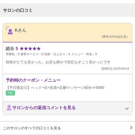
サロンの口コミ
サロンPick Up
Kさん
（男性/40代/会社員）
総合
5
★
★
★
★
★
雰囲気：
5
接客サービス：
5
技術・仕上がり：
5
メニュー・料金：
5
技術がとても良かった。お店も静かで対応もすごく良かったです
[投稿日] 2025/09/18
予約時のクーポン・メニュー
【平日限定◎】ヘッド+目+首肩+足腰マッサージ80分￥6980
ﾘﾗｸ
サロンからの返信コメントを見る
このサロンのすべての口コミを見る