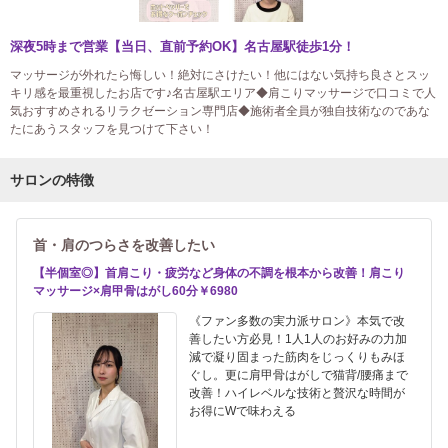
深夜5時まで営業【当日、直前予約OK】名古屋駅徒歩1分！
マッサージが外れたら悔しい！絶対にさけたい！他にはない気持ち良さとスッ
キリ感を最重視したお店です♪名古屋駅エリア◆肩こりマッサージで口コミで人
気おすすめされるリラクゼーション専門店◆施術者全員が独自技術なのであな
たにあうスタッフを見つけて下さい！
サロンの特徴
首・肩のつらさを改善したい
【半個室◎】首肩こり・疲労など身体の不調を根本から改善！肩こり
マッサージ×肩甲骨はがし60分￥6980
《ファン多数の実力派サロン》本気で改
善したい方必見！1人1人のお好みの力加
減で凝り固まった筋肉をじっくりもみほ
ぐし。更に肩甲骨はがしで猫背/腰痛まで
改善！ハイレベルな技術と贅沢な時間が
お得にWで味わえる