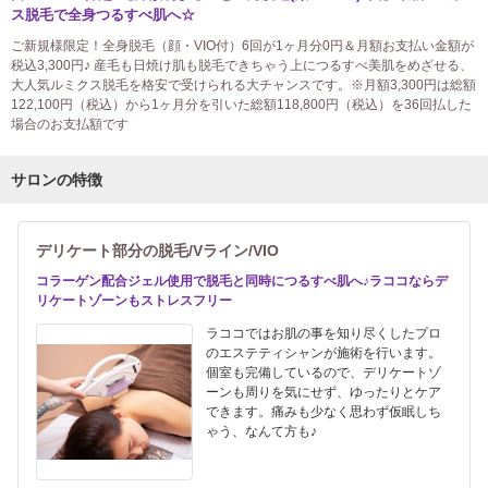
ス脱毛で全身つるすべ肌へ☆
ご新規様限定！全身脱毛（顔・VIO付）6回が1ヶ月分0円＆月額お支払い金額が
税込3,300円♪ 産毛も日焼け肌も脱毛できちゃう上につるすべ美肌をめざせる、
大人気ルミクス脱毛を格安で受けられる大チャンスです。※月額3,300円は総額
122,100円（税込）から1ヶ月分を引いた総額118,800円（税込）を36回払した
場合のお支払額です
サロンの特徴
デリケート部分の脱毛/Vライン/VIO
コラーゲン配合ジェル使用で脱毛と同時につるすべ肌へ♪ラココならデ
リケートゾーンもストレスフリー
ラココではお肌の事を知り尽くしたプロ
のエステティシャンが施術を行います。
個室も完備しているので、デリケートゾ
ーンも周りを気にせず、ゆったりとケア
できます。痛みも少なく思わず仮眠しち
ゃう、なんて方も♪