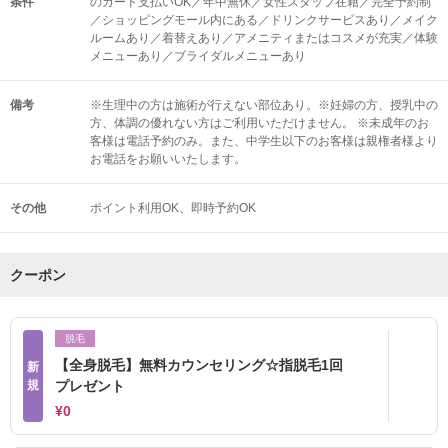
条件
のカード支払いOK／年中無休／女性スタッフ在籍／完全予約制
／ショッピングモール内にある／ドリンクサービスあり／メイク
ルームあり／着替えあり／アメニティまたはコスメが充実／体験
メニューあり／ブライダルメニューあり
備考
※生理中の方は施術が行えない部位あり。※妊婦の方、授乳中の
方、体調の優れない方はご利用いただけません。 ※未成年のお
客様は電話予約のみ。また、中学生以下のお客様は親権者様より
お電話をお願いいたします。
その他
ポイント利用OK
即時予約OK
クーポン
脱毛
【全身脱毛】無料カウンセリング☆指脱毛1回
新
規
プレゼント
¥0