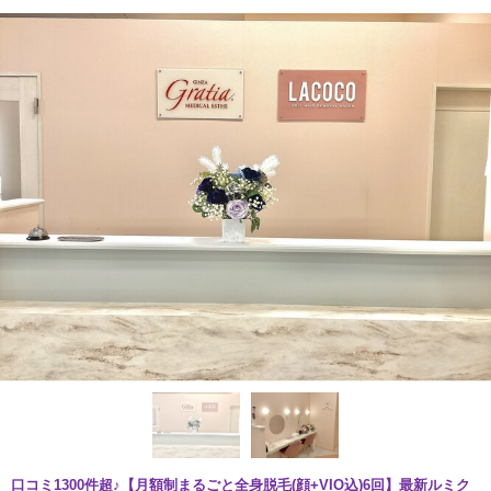
口コミ1300件超♪【月額制まるごと全身脱毛(顔+VIO込)6回】最新ルミク