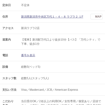
定休日
不定休
住所
新潟県新潟市中央区万代１－４－８ ラブラ２ １F
MAP
アクセス
新潟ラブラ2店
道案内
【電車】新潟駅万代口より徒歩10分【バス】「万代シティ」で
下車、徒歩1分
電話
番号を表示
設備
総数5(ベッド5)
スタッフ数
総数5人(スタッフ5人)
支払い方法
Visa／Mastercard／JCB／American Express
こだわり
当日受付OK／2名以上の利用OK／女性専用／個室あり／店頭で