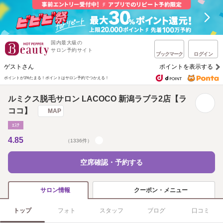
国内最大級の
サロン予約サイト
ブックマーク
ログイン
ゲストさん
ポイントを表示する
ポイントが1%たまる！
ポイントはサロン予約でつかえる！
ルミクス脱毛サロン LACOCO 新潟ラブラ2店【ラ
ココ】
MAP
ｴｽﾃ
4.85
（1336件）
空席確認・予約する
クーポン・メニュー
サロン情報
トップ
フォト
スタッフ
ブログ
口コミ