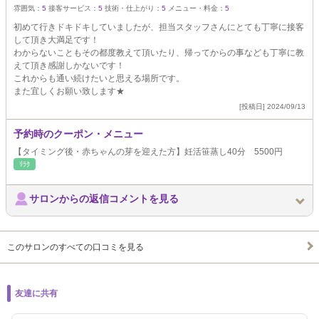
雰囲気：
5
接客サービス：
5
技術・仕上がり：
5
メニュー・料金：
5
初めて行きドキドキしていましたが、担当スタッフさんにとても丁寧に接客
して頂き大満足です！
わからないこともその都度教えて頂いたり、帰ってからの事なども丁寧に教
えて頂き感謝しかないです！
これからも通い続けたいと思える場所です。
また宜しくお願い致します★
[投稿日] 2024/09/13
予約時のクーポン・メニュー
【タイミング後・赤ちゃんの芽を迎えた方】妊活笹蒸し40分 5500円
ﾘﾗｸ
サロンからの返信コメントを見る
このサロンのすべての口コミを見る
友達に共有