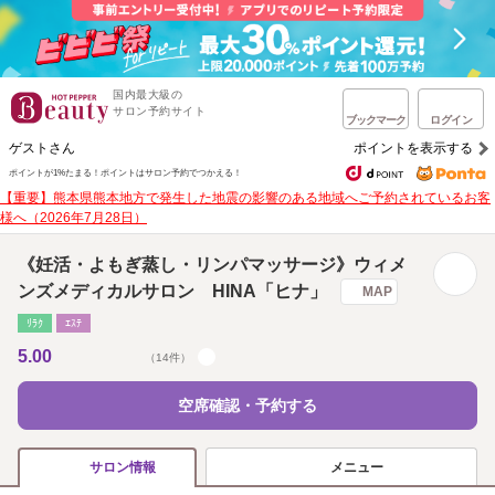
国内最大級の
サロン予約サイト
ブックマーク
ログイン
ゲストさん
ポイントを表示する
ポイントが1%たまる！
ポイントはサロン予約でつかえる！
【重要】熊本県熊本地方で発生した地震の影響のある地域へご予約されているお客
様へ（2026年7月28日）
《妊活・よもぎ蒸し・リンパマッサージ》ウィメ
ンズメディカルサロン HINA「ヒナ」
MAP
ﾘﾗｸ
ｴｽﾃ
5.00
（14件）
空席確認・予約する
メニュー
サロン情報