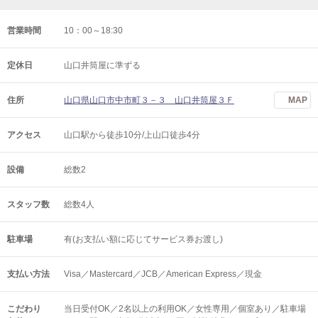
営業時間
10：00～18:30
定休日
山口井筒屋に準ずる
住所
山口県山口市中市町３－３ 山口井筒屋３Ｆ
MAP
アクセス
山口駅から徒歩10分/上山口徒歩4分
設備
総数2
スタッフ数
総数4人
駐車場
有(お支払い額に応じてサービス券お渡し)
支払い方法
Visa／Mastercard／JCB／American Express／現金
こだわり
当日受付OK／2名以上の利用OK／女性専用／個室あり／駐車場