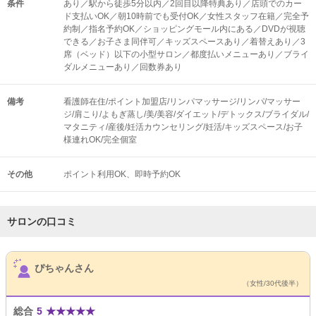
条件
あり／駅から徒歩5分以内／2回目以降特典あり／店頭でのカー
ド支払いOK／朝10時前でも受付OK／女性スタッフ在籍／完全予
約制／指名予約OK／ショッピングモール内にある／DVDが視聴
できる／お子さま同伴可／キッズスペースあり／着替えあり／3
席（ベッド）以下の小型サロン／都度払いメニューあり／ブライ
ダルメニューあり／回数券あり
備考
看護師在住/ポイント加盟店/リンパマッサージ/リンパ/マッサー
ジ/肩こり/よもぎ蒸し/美/美容/ダイエット/デトックス/ブライダル/
マタニティ/産後/妊活カウンセリング/妊活/キッズスペース/お子
様連れOK/完全個室
その他
ポイント利用OK
即時予約OK
サロンの口コミ
サロンPick Up
ぴちゃんさん
（女性/30代後半）
総合
5
★
★
★
★
★