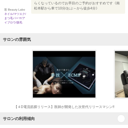
らくなっているのでお早目のご予約がおすすめです《南
松本駅から車で10分/おぶ～から徒歩4分》
彩 Beauty Labo
ネイル/マツエク/
まつ毛パーマ/ア
イブロウ/脱毛
サロンの雰囲気
【４D電流筋膜リリース】医師が開発した次世代リリースマシン!!
サロンの利用傾向