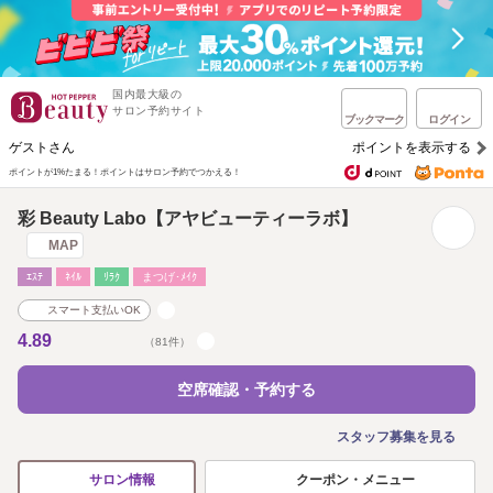
国内最大級の
サロン予約サイト
ブックマーク
ログイン
ゲストさん
ポイントを表示する
ポイントが1%たまる！
ポイントはサロン予約でつかえる！
彩 Beauty Labo【アヤビューティーラボ】
MAP
ｴｽﾃ
ﾈｲﾙ
ﾘﾗｸ
まつげ･ﾒｲｸ
スマート支払いOK
4.89
（81件）
空席確認・予約する
スタッフ募集を見る
クーポン・メニュー
サロン情報