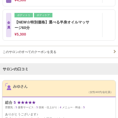
¥4,300
ボディトリ
ボディケア
【NEW☆特別価格】選べる半身オイルマッサ
全
員
ージ60分
¥5,300
このサロンのすべてのクーポンを見る
サロンの口コミ
サロンPick Up
みゆさん
（女性/40代/会社員）
総合
5
★
★
★
★
★
雰囲気：
5
接客サービス：
5
技術・仕上がり：
4
メニュー・料金：
5
ありがとうございます♪