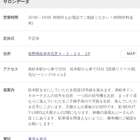
サロンデータ
営業時間
10:00～19:00 時間外もお電話でご相談ください！(時間外料金
有)
定休日
不定休
住所
長野県松本市石芝４－２－２４ ２F
MAP
アクセス
南松本駅から車で10分、松本駅から車で15分【筋膜リリース/脱
毛/ピーリング/ネイル】
道案内
松本駅をせにしていただき国道19号線を進みます。南松本ドン
キホーテさんの信号を右折、一つ目の信号機を左折、まっすぐ道
なりに進んでいただき二子橋手前の十字路を右折、進んでいただ
き左手にございます。天膳さんの看板がが目印です。彩 BEAUT
Y LABOは天膳さんの2階になります。林檎の湯屋おぶーさんの
近くにあります。駐車場を間違えないように、備考欄のご確認を
お願いします！
電話
番号を表示