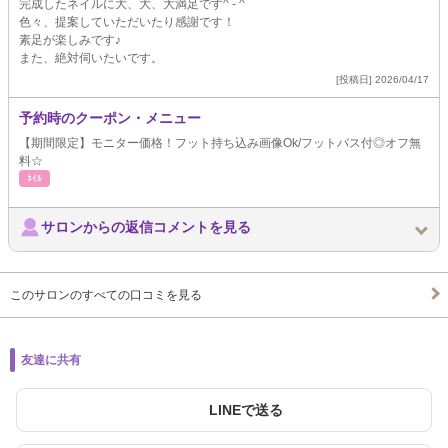
完成したネイルに大、大、大満足です^ - ^
色々、提案していただいたり感謝です！
素足が楽しみです♪
また、絶対伺いたいです。
[投稿日] 2026/04/17
予約時のクーポン・メニュー
【期間限定】モニター価格！フット持ち込み画像Ok/フットバス付◎オフ無
料☆
ﾈｲﾙ
サロンからの返信コメントを見る
このサロンのすべての口コミを見る
友達に共有
LINEで送る