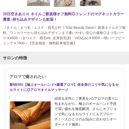
10日空きあり☆ ネイルご新規様オフ無料◎トレンドのマグネットカラー
豊富♪持ち込みデザインも歓迎！
《ネイル・まつ毛・エステ・脱毛が叶うTotal Beauty Salon》新規ネイルオフ無
料。ワンカラーから持ち込みデザインまで通いやすい安心の価格◎まつ毛パー
マ￥4900～/まつエク・眉毛etc..全身脱毛(顔・VIO込み)￥8800～/碧ハーブピー
リング￥7900～【完全個室・無料駐車場完備】
サロンの特徴
アロマで癒されたい
新MENU【極上オールハンド×厳選アロマ】体全身のコリや気になるセ
ルライトに◎アロマオイルマッサージ
頑張る女性にご褒美を♪心アロマの香りに
包まれながら、極上のオールハンド手技
で深い疲れを徹底解消。さらにオプショ
ンで気になるセルライトにもアプロー
チ！一人ひとりのお悩みに合わせたオー
ダーメイド施術♪