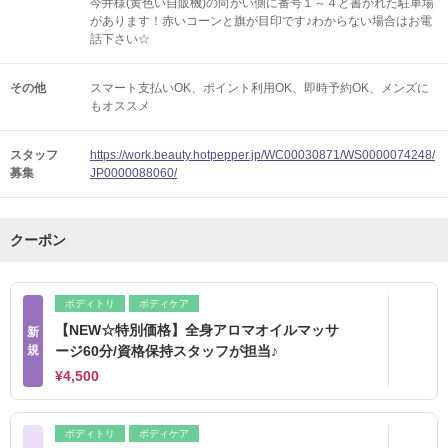
今井様(黄色い自販機)の向かい側に番号１～４と書かれた駐車場
があります！赤いコーンと旗が目印です♪わからない場合はお電
話下さい☆
その他
スマート支払いOK
ポイント利用OK
即時予約OK
メンズに
もオススメ
スタッフ
https://work.beauty.hotpepper.jp/WC00030871/WS0000074248/
募集
JP0000088060/
クーポン
ボディトリ
ボディケア
【NEW☆特別価格】全身アロマオイルマッサ
新
規
ージ60分/資格保持スタッフが担当♪
¥4,500
ボディトリ
ボディケア