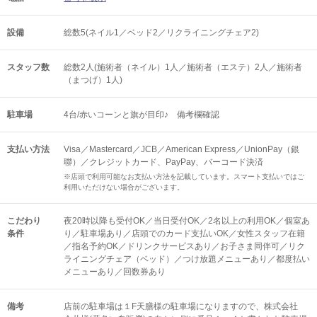
設備
総数5(ネイル1／ベッド2／リクライニングチェア2)
スタッフ数
総数2人(施術者（ネイル）1人／施術者（エステ）2人／施術者
（まつげ）1人)
駐車場
4台/赤いコーンと旗が目印♪ 備考欄確認
支払い方法
Visa／Mastercard／JCB／American Express／UnionPay（銀
聯）／クレジットカード、PayPay、バーコード決済
※店頭で利用可能なお支払い方法を記載しています。スマート支払いではご
利用いただけない場合がございます。
こだわり
夜20時以降も受付OK／当日受付OK／2名以上の利用OK／個室あ
条件
り／駐車場あり／店頭でのカード支払いOK／女性スタッフ在籍
／指名予約OK／ドリンクサービスあり／お子さま同伴可／リク
ライニングチェア（ベッド）／つけ放題メニューあり／都度払い
メニューあり／回数券あり
備考
店前の駐車場は１F天膳様の駐車場になりますので、株式会社