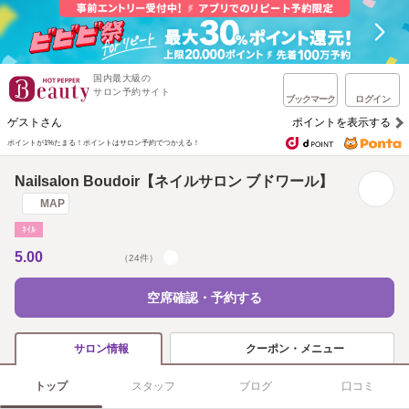
国内最大級の
サロン予約サイト
ブックマーク
ログイン
ゲストさん
ポイントを表示する
ポイントが1%たまる！
ポイントはサロン予約でつかえる！
Nailsalon Boudoir【ネイルサロン ブドワール】
MAP
ﾈｲﾙ
5.00
（24件）
空席確認・予約する
クーポン・メニュー
サロン情報
トップ
スタッフ
ブログ
口コミ