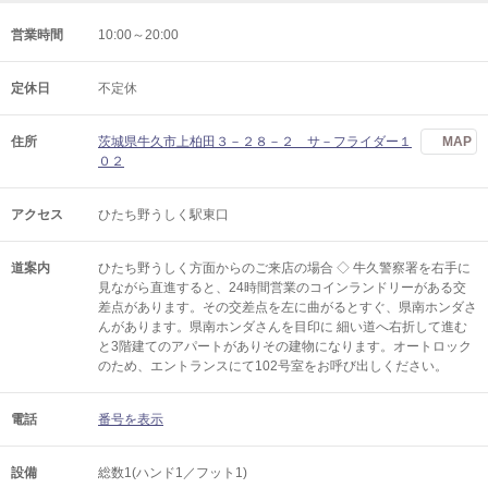
営業時間
10:00～20:00
定休日
不定休
住所
茨城県牛久市上柏田３－２８－２ サ－フライダー１
MAP
０２
アクセス
ひたち野うしく駅東口
道案内
ひたち野うしく方面からのご来店の場合 ◇ 牛久警察署を右手に
見ながら直進すると、24時間営業のコインランドリーがある交
差点があります。その交差点を左に曲がるとすぐ、県南ホンダさ
んがあります。県南ホンダさんを目印に 細い道へ右折して進む
と3階建てのアパートがありその建物になります。オートロック
のため、エントランスにて102号室をお呼び出しください。
電話
番号を表示
設備
総数1(ハンド1／フット1)