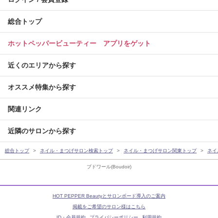
総合トップ
ホットペッパービューティー アプリをゲット
近くのエリアから探す
オススメ特集から探す
関連リンク
近隣のサロンから探す
総合トップ
ネイル・まつげサロン検索トップ
ネイル・まつげサロン関東トップ
ネイ
ブドワール(Boudoir)
HOT PEPPER Beautyとサロンボード導入のご案内
掲載をご希望のサロン様はこちら
ID・会員規約
プライバシーポリシー
利用規約