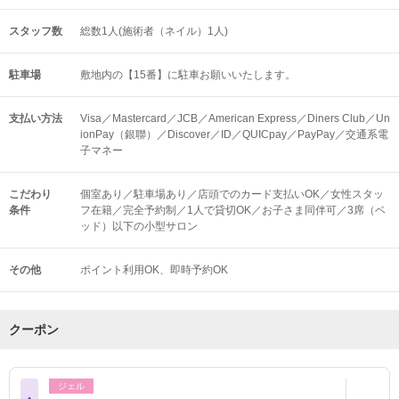
スタッフ数
総数1人(施術者（ネイル）1人)
駐車場
敷地内の【15番】に駐車お願いいたします。
支払い方法
Visa／Mastercard／JCB／American Express／Diners Club／Un
ionPay（銀聯）／Discover／ID／QUICpay／PayPay／交通系電
子マネー
こだわり
個室あり／駐車場あり／店頭でのカード支払いOK／女性スタッ
条件
フ在籍／完全予約制／1人で貸切OK／お子さま同伴可／3席（ベ
ッド）以下の小型サロン
その他
ポイント利用OK
即時予約OK
クーポン
ジェル