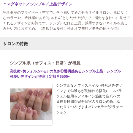
＊マグネット／シンプル／上品デザイン
完全個室のプライベート空間で、落ち着いて過ごせるネイルサロン。肌になじ
むカラーや、透け感のある“ちゅるん”とした仕上がりで、指先をきれいに見せて
くれるデザインが好評です。シンプルだけど上品。派手すぎないネイルを楽し
みたい方におすすめ。【自店ジェル付け替えオフ無料／モチの良さも◎】
サロンの特徴
シンプル系（オフィス・日常）が得意
高技術×美フォルム×モチの良さ◎透明感あるシンプル上品・シンプル
可愛いデザインが得意！定額￥6500~
シンプルなオフィスネイル~持ち込みデザ
インまで◎誰もが見惚れる指先に…♪パラ
ジェル使用＆フィルイン施術で自爪への
負担を軽減◎完全個室のサロンの為、ゆ
ったりくつろげます♪ワンカラー/グラデー
ション