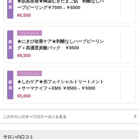
★肌質改善★陶器むきたまご肌 剥離なしハ
新
規
ーブピーリング￥7500→￥6500
¥6,500
フェイシャル
★にきび改善ケア★剥離なしハーブピーリン
新
規
グ＋高濃度炭酸パック ￥8500
¥8,500
フェイシャル
★しわケア★光フェイシャルトリートメント
新
規
＋サーマナイフ＋EMS ￥9500→￥5000
¥5,000
このサロンのすべてのクーポンを見る
サロンの口コミ