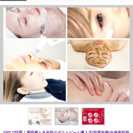
SNSで話題！透明感と水光肌のダクトピール導入店/肌質改善/全身美肌脱