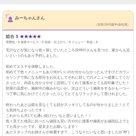
サロンPick Up
みーちゃんさん
（女性/20代後半/会社員）
総合
5
★
★
★
★
★
雰囲気：
5
接客サービス：
5
技術・仕上がり：
5
メニュー・料金：
5
毛穴などが気になり色々探していたところSHINYさんを見つけ、家からも近
いというのもあり予約しました。
初めてエステを体験しました。
初めてで色々メニューもあり何がいいのか分からなかったんですけどカウン
セリングで気になる部分をお伝えしてそれに対してのメニュー提案してくだ
さったり、内容も分かりやすく説明してくれて接客がとても好印象でした！
部屋の温度や、施術中の痛みがないか、次はどういう施術をするかも一つ一
つ丁寧に気にかけてくださったりしてとてもリラックスして受けれました。
終わったあとは鏡を見なくても顔がスッキリしてるのが分かりました！とて
も気持ちよかったです！
これからも月1でも通い続けたいなと思いました！！
色々見てた他店に比べたら値段も安い方やのに接客や施術がお値段以上でと
ても良かったです。是非またお願いします！
あとスタッフのお姉さんが綺麗すぎて、こうなりたいなと思いました(o´艸`)