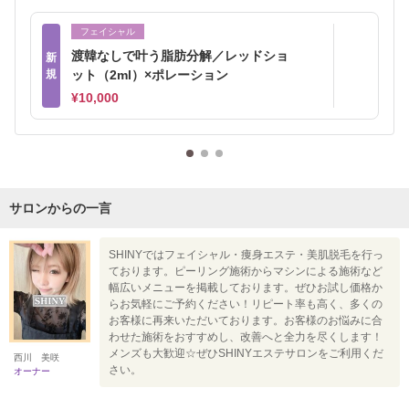
フェイシャル
渡韓なしで叶う脂肪分解／レッドショ
新
規
ット（2ml）×ポレーション
¥10,000
サロンからの一言
SHINYではフェイシャル・痩身エステ・美肌脱毛を行っ
ております。ピーリング施術からマシンによる施術など
幅広いメニューを掲載しております。ぜひお試し価格か
らお気軽にご予約ください！リピート率も高く、多くの
お客様に再来いただいております。お客様のお悩みに合
わせた施術をおすすめし、改善へと全力を尽くします！
メンズも大歓迎☆ぜひSHINYエステサロンをご利用くだ
西川 美咲
さい。
オーナー