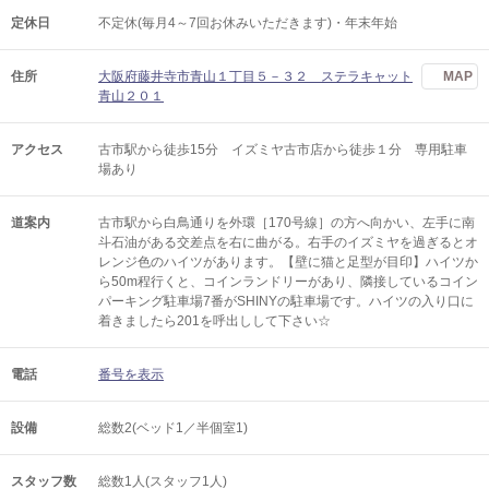
定休日
不定休(毎月4～7回お休みいただきます)・年末年始
住所
大阪府藤井寺市青山１丁目５－３２ ステラキャット
MAP
青山２０１
アクセス
古市駅から徒歩15分 イズミヤ古市店から徒歩１分 専用駐車
場あり
道案内
古市駅から白鳥通りを外環［170号線］の方へ向かい、左手に南
斗石油がある交差点を右に曲がる。右手のイズミヤを過ぎるとオ
レンジ色のハイツがあります。【壁に猫と足型が目印】ハイツか
ら50m程行くと、コインランドリーがあり、隣接しているコイン
パーキング駐車場7番がSHINYの駐車場です。ハイツの入り口に
着きましたら201を呼出しして下さい☆
電話
番号を表示
設備
総数2(ベッド1／半個室1)
スタッフ数
総数1人(スタッフ1人)