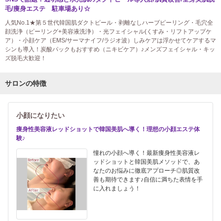
毛/痩身エステ 駐車場あり☆
人気No.1★第５世代韓国肌ダクトピール・剥離なしハーブピーリング・毛穴全
顔洗浄（ピーリング+美容液洗浄）・光フェイシャル(くすみ・リフトアップケ
ア）・小顔ケア（EMS/サーマナイフ/ラジオ波）しみケアは浮かせてケアするマ
シンも導入！炭酸パックもおすすめ（ニキビケア）♪メンズフェイシャル・キッ
ズ脱毛大歓迎！
サロンの特徴
小顔になりたい
痩身性美容液レッドショットで韓国美肌へ導く！理想の小顔エステ体
験♪
憧れの小顔へ導く！最新痩身性美容液レ
ッドショットと韓国美肌メソッドで、あ
なたのお悩みに徹底アプローチ◎肌質改
善も期待できます♪自信に満ちた表情を手
に入れましょう！