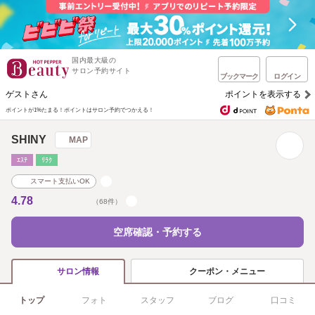
国内最大級の
サロン予約サイト
ブックマーク
ログイン
ゲストさん
ポイントを表示する
ポイントが1%たまる！
ポイントはサロン予約でつかえる！
SHINY
MAP
ｴｽﾃ
ﾘﾗｸ
スマート支払いOK
4.78
（68件）
空席確認・予約する
クーポン・メニュー
サロン情報
トップ
フォト
スタッフ
ブログ
口コミ