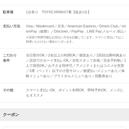
駐車場
1台有り TOYOCARMAX7番【徒歩1分】
支払い方法
Visa／Mastercard／JCB／American Express／Diners Club／Un
ionPay（銀聯）／Discover／PayPay．LINE Pay.メルペイ.d払い
※店頭で利用可能なお支払い方法を記載しています。スマート支払いではご
利用いただけない場合がございます。
こだわり
当日受付OK／2名以上の利用OK／個室あり／2回目以降特典あり
条件
／店頭でのカード支払いOK／女性スタッフ在籍／完全予約制／1
人で貸切OK／お子さま同伴可／アメニティまたはコスメが充実
／3席（ベッド）以下の小型サロン／都度払いメニューあり／体
験メニューあり／ブライダルメニューあり／回数券あり
その他
スマート支払いOK
ポイント利用OK
即時予約OK
メンズに
もオススメ
クーポン