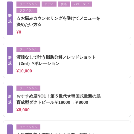
フェイシャル
ボディ
脱毛
バストケア
ブライダル
新
☆お悩みカウンセリングを受けてメニューを
規
決めたい方☆
¥0
フェイシャル
渡韓なしで叶う脂肪分解／レッドショット
新
規
（2ml）×ポレーション
¥10,000
フェイシャル
おすすめ度NO1！第５世代★韓国式最新の肌
新
規
育成型ダクトピール￥16000→￥8000
¥8,000
フェイシャル