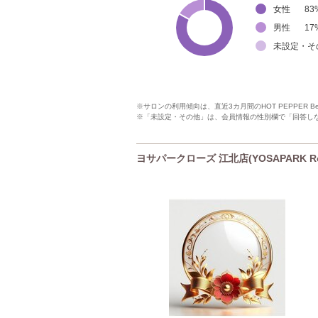
女性
83
男性
17
未設定・そ
※サロンの利用傾向は、直近3カ月間のHOT PEPPER 
※「未設定・その他」は、会員情報の性別欄で「回答し
ヨサパークローズ 江北店(YOSAPARK Ro