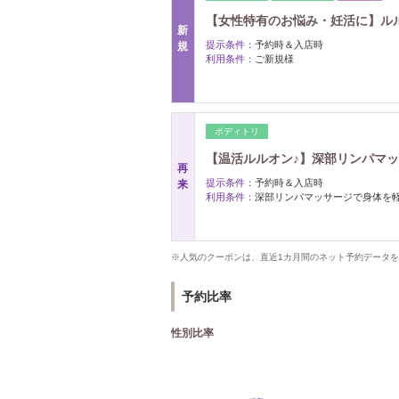
【女性特有のお悩み・妊活に】ルルオ
新
提示条件：
予約時＆入店時
規
利用条件：
ご新規様
ボディトリ
【温活ルルオン♪】深部リンパマッサ
再
提示条件：
予約時＆入店時
来
利用条件：
深部リンパマッサージで身体を軽
※人気のクーポンは、直近1カ月間のネット予約データ
予約比率
性別比率