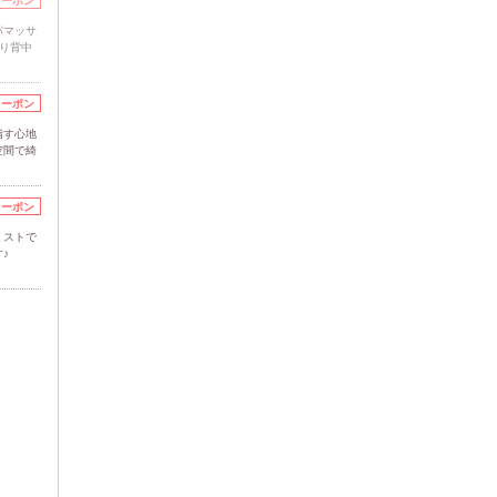
クーポン
パマッサ
り背中
クーポン
指す心地
空間で綺
クーポン
ミストで
♪