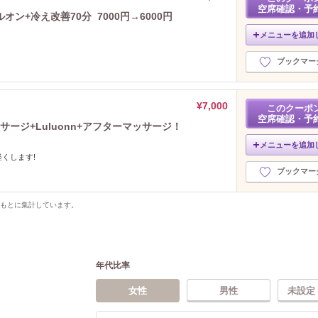
空席確認・予
ン+冷え改善70分 7000円→6000円
メニューを追加
ブックマー
¥7,000
このクーポ
空席確認・予
ージ+Luluonn+アフターマッサージ！
メニューを追加
くします!
ブックマー
をもとに集計しています。
年代比率
女性
男性
未設定