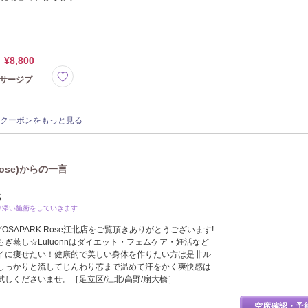
¥8,800
ッサージプ
クーポンをもっと見る
ose)からの一言
北
り添い施術をしていきます
SAPARK Rose江北店をご覧頂きありがとうございます!
ぎ蒸し☆Luluonnはダイエット・フェムケア・妊活など
イに痩せたい！健康的で美しい身体を作りたい方は是非ル
しっかりと流してじんわり芯まで温めて汗をかく爽快感は
しくださいませ。［足立区/江北/高野/扇大橋］
空席確認・予