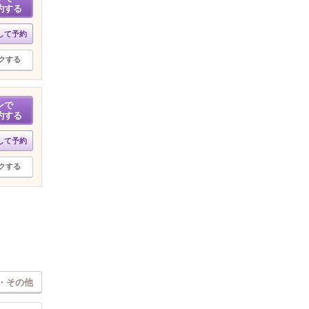
約する
して予約
クする
ンで
約する
して予約
クする
・その他