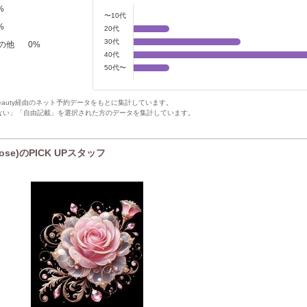
%
〜10代
%
20代
30代
の他
0
%
40代
50代〜
Beauty経由のネット予約データをもとに集計しています。
ない」「自由記載」を選択された方のデータを集計しています。
se)のPICK UPスタッフ