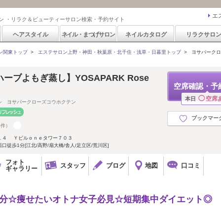
エ
ン ・リラク＆ビューティーサロン検索・予約サイト
ヘアスタイル
ネイル・まつげサロン
ネイルカタログ
リラクサロ
ン関東トップ
>
エステサロン上野・神田・秋葉原・北千住・浅草・日暮里トップ
>
ヨサパークローズ
ブよもぎ蒸し】YOSAPARK Rose
空席確認・予
◯
空席
本日
シ ヨサパークローズコウホクテン
ブックマー
8件）
１４ Ｙビルｏｎｅタワー７０３
徒歩1分[江北/高野/扇大橋/舎人/足立区/荒川区]
フォト
スタッフ
ブログ
地図
口コミ
ギャラリー
1分☆痩せたいオトナ女子必見☆短期集中ダイエット◎