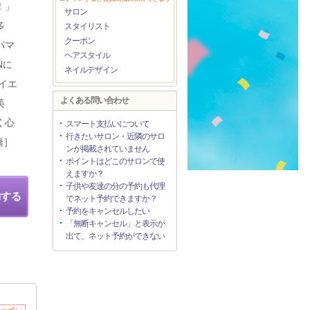
！」
サロン
多
スタイリスト
クーポン
パマ
ヘアスタイル
Nに
ネイルデザイン
イエ
よくある問い合わせ
美
く心
スマート支払いについて
行きたいサロン・近隣のサロ
橋］
ンが掲載されていません
ポイントはどこのサロンで使
えますか？
子供や友達の分の予約も代理
約する
でネット予約できますか？
予約をキャンセルしたい
「無断キャンセル」と表示が
出て、ネット予約ができない