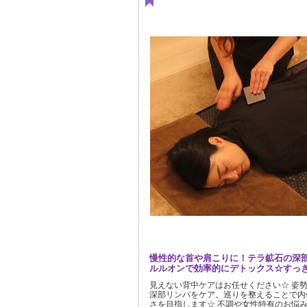
慢性的な首や肩こりに！テラ鉱石の深
ルルオンで効率的にデトックス☆すっ
見えない背中ケアはお任せください☆ 姿
深部リンパをケア。巡りを整えることで内
さを目指します☆ 不調や女性特有のお悩