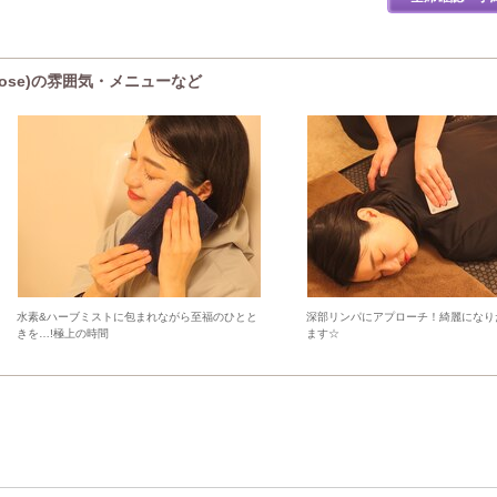
Rose)の雰囲気・メニューなど
水素&ハーブミストに包まれながら至福のひとと
深部リンパにアプローチ！綺麗になり
きを…!極上の時間
ます☆