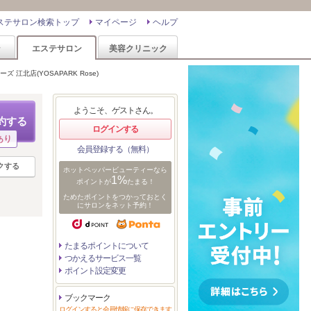
ステサロン検索トップ
マイページ
ヘルプ
ン
エステサロン
美容クリニック
 江北店(YOSAPARK Rose)
ようこそ、ゲストさん。
約する
ログインする
あり
会員登録する（無料）
クする
ホットペッパービューティーなら
1%
ポイントが
たまる！
ためたポイントをつかっておとく
にサロンをネット予約！
たまるポイントについて
つかえるサービス一覧
ポイント設定変更
ブックマーク
ログインすると会員情報に保存できます