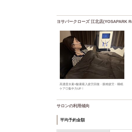
ヨサパークローズ 江北店(YOSAPARK 
高濃度水素×酸素吸入疲労回復・眼精疲労・睡眠
ケア◎集中力UP！
サロンの利用傾向
平均予約金額