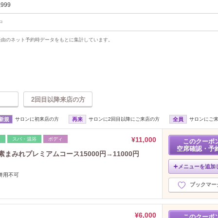
,999
中
uty経由のネット予約時データをもとに集計しています。
2回目以降来店の方
新規
サロンに初来店の方
再来
サロンに2回目以降にご来店の方
全員
サロンにご
¥11,000
マ
スパ・温浴
ボディ
このクーポ
空席確認・予
まみれプレミアムコース15000円→11000円
メニューを追加
併用不可
ブックマー
¥6,000
このクーポ