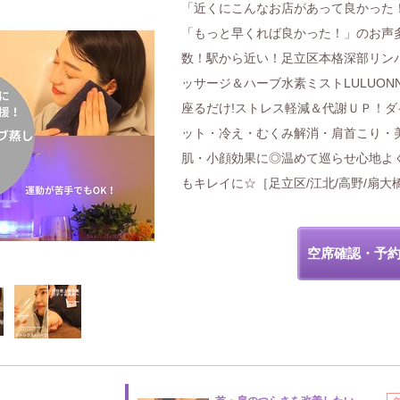
「近くにこんなお店があって良かった
「もっと早くれば良かった！」のお声
数！駅から近い！足立区本格深部リン
ッサージ＆ハーブ水素ミストLULUON
座るだけ!ストレス軽減＆代謝ＵＰ！ダ
ット・冷え・むくみ解消・肩首こり・
肌・小顔効果に◎温めて巡らせ心地よ
もキレイに☆［足立区/江北/高野/扇大
空席確認・予