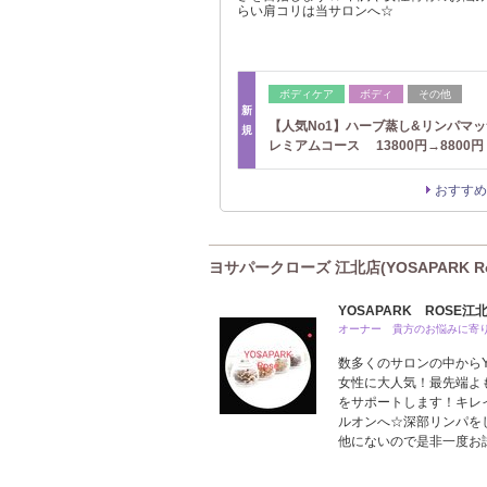
らい肩コリは当サロンへ☆
ボディケア
ボディ
その他
新
【人気No1】ハーブ蒸し&リンパマ
規
レミアムコース 13800円→8800円
おすすめ
ヨサパークローズ 江北店(YOSAPARK R
YOSAPARK ROSE江
オーナー 貴方のお悩みに寄
数多くのサロンの中からYO
女性に大人気！最先端よも
をサポートします！キレ
ルオンへ☆深部リンパを
他にないので是非一度お試