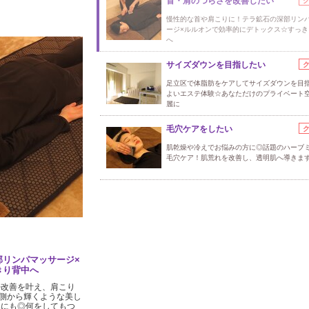
首・肩のつらさを改善したい
慢性的な首や肩こりに！テラ鉱石の深部リン
ージ×ルルオンで効率的にデトックス☆すっき
へ
サイズダウンを目指したい
足立区で体脂肪をケアしてサイズダウンを目
よいエステ体験☆あなただけのプライベート
麗に
毛穴ケアをしたい
肌乾燥や冷えでお悩みの方に◎話題のハーブ
毛穴ケア！肌荒れを改善し、透明肌へ導きます
部リンパマッサージ×
きり背中へ
勢改善を叶え、肩こり
側から輝くような美し
みにも◎何をしてもつ