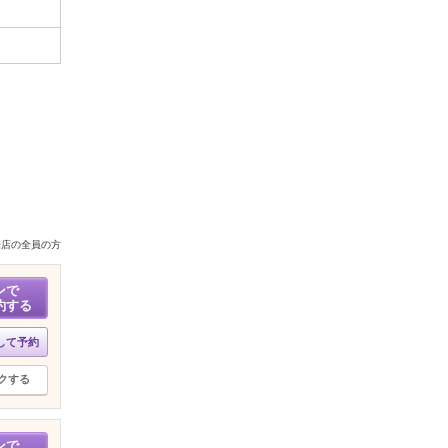
来店の全員の方
ンで
約する
して予約
クする
ンで