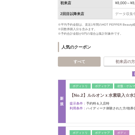
初来店
¥8,000～¥8
2回目以降来店
データ収集
※平均予約金額は、直近1年間のHOT PEPPER Bea
※回数券購入分を含みます。
※予約合計金額が0円の場合は集計対象外です。
人気のクーポン
すべて
初来店の方
ボディトリ
ボディケア
岩盤・ゲル
【No.2】ルルオンｘ水素吸入☆水素
新
提示条件：
予約時＆入店時
規
利用条件：
ハイディーナ体験された方/他券
ボディトリ
ボディケア
ボディ