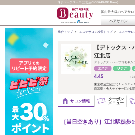
ヨサパークローズ 江北店(YOSAPARK Rose)
国内最大級のヘアサロ
ヘアサロン
総合トップ
>
エステサロン検索トップ
>
エステサロ
【デトックス・ハー
江北店
デトックス・ハーブヨモギム
4.45
（2
東京都足立区江北１－３２－
日暮里・舎人ライナー江北駅西口
クーポン
サロン情報
メニュー
［当日空きあり］江北駅徒歩