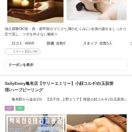
強さ調整OK!首・肩・肩甲骨のゴリゴリ,脚のむくみに♪全身の疲れをしっかり
圧で流し、ツボを外さない施術☆
口コミ
488件
設備
総数6
スタッフ
総数5人
スマート支払いOK
クーポンを表示
SallyEmiry亀有店【サリーエミリー】小顔コルギ/白玉肌管
理/ハーブピーリング
亀有駅から徒歩2分 【北千住.上野エリア】韓国小顔コルギ/白玉肌管
理
ｴｽﾃ
ﾘﾗｸ