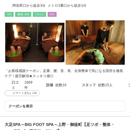
JR浅草口から徒歩3分 メトロ1番口から徒歩1分
ﾘﾗｸ
整体･ｶｲﾛ
ﾘﾌﾚｯｼｭ
ｴｽﾃ
「お客様感謝クーポン」足裏、腰、首、肩、全身整体で気になる箇所を徹底
ケア！疲労解消★スッキリ感◎
口コ
1669
設備
総数16
スタッフ
総数15人
ミ
件
スマート支払いOK
クーポンを表示
大足SPA～BIG FOOT SPA～上野・御徒町【足ツボ・整体・