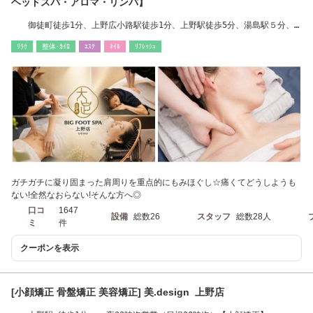
ヘッドスパ・アロマ・リンパ】
御徒町徒歩1分、上野広小路駅徒歩1分、上野駅徒歩5分、湯島駅５分、
新御徒町5分
ﾘﾗｸ
整体･ｶｲﾛ
ｴｽﾃ
ﾈｲﾙ
ﾘﾌﾚｯｼｭ
ガチガチに凝り固まった肩周りを重点的にもみほぐし☆痛くてどうしようも
ない!全然なおらない!そんな方へ◎
口コ
1647
設備
総数26
スタッフ
総数28人
ミ
件
クーポンを表示
[小顔矯正 骨盤矯正 美容矯正] 美.design 上野店