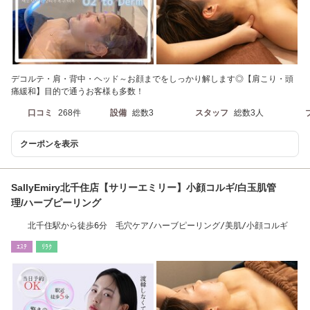
デコルテ・肩・背中・ヘッド～お顔までをしっかり解します◎【肩こり・頭
痛緩和】目的で通うお客様も多数！
口コミ
268件
設備
総数3
スタッフ
総数3人
クーポンを表示
SallyEmiry北千住店【サリーエミリー】小顔コルギ/白玉肌管
理/ハーブピーリング
北千住駅から徒歩6分 毛穴ケア/ハーブピーリング/美肌/小顔コルギ
ｴｽﾃ
ﾘﾗｸ