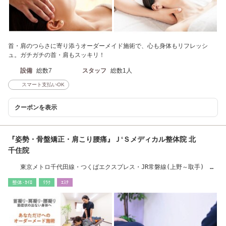
首・肩のつらさに寄り添うオーダーメイド施術で、心も身体もリフレッシ
ュ。ガチガチの首・肩もスッキリ！
設備
総数7
スタッフ
総数1人
スマート支払いOK
クーポンを表示
『姿勢・骨盤矯正・肩こり腰痛』Ｊ‘Ｓメディカル整体院 北
千住院
東京メトロ千代田線・つくばエクスプレス・JR常磐線(上野～取手) 北
千住駅
整体･ｶｲﾛ
ﾘﾗｸ
ｴｽﾃ