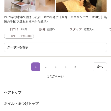
PC作業や家事で溜まった首・肩の辛さに【全身アロマリンパコース90分】熟
練の手技で,疲れを根本から解消♪
口コミ
49件
設備
総数5
スタッフ
総数4人
スマート支払いOK
クーポンを表示
1
2
3
4
5
次へ
1 / 17ページ
ヘアトップ
ネイル・まつげトップ