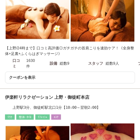
【上野/24時まで】口コミ高評価◎ガチガチの首肩こりを速効ケア！《全身整
体+足裏+ふくらはぎマッサージ》
口コ
1630
設備
総数9
スタッフ
総数9人
ミ
件
クーポンを表示
伊楽軒リラクゼーション 上野・御徒町本店
上野駅3分、御徒町駅北口1分【10:00～翌朝2:00】
ﾘﾗｸ
整体･ｶｲﾛ
ﾘﾌﾚｯｼｭ
ｴｽﾃ