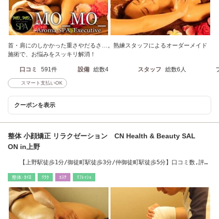
首・肩にのしかかった重さやだるさ…。熟練スタッフによるオーダーメイド
施術で、お悩みをスッキリ解消！
口コミ
591件
設備
総数4
スタッフ
総数6人
スマート支払いOK
クーポンを表示
整体 小顔矯正 リラクゼーション CN Health & Beauty SAL
ON in上野
【上野駅徒歩1分/御徒町駅徒歩3分/仲御徒町駅徒歩5分】口コミ数,評価
ともにエリアNo,1
整体･ｶｲﾛ
ﾘﾗｸ
ｴｽﾃ
ﾘﾌﾚｯｼｭ