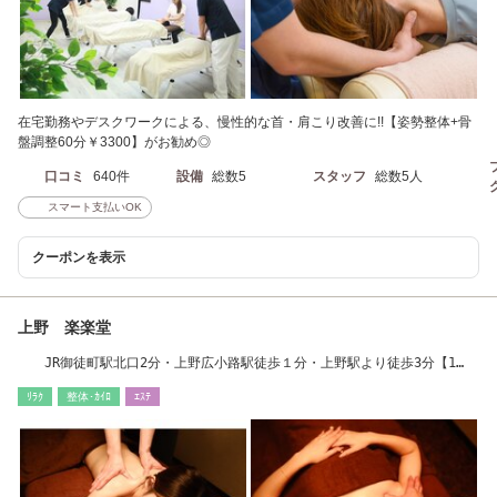
在宅勤務やデスクワークによる、慢性的な首・肩こり改善に!!【姿勢整体+骨
盤調整60分￥3300】がお勧め◎
口コミ
640件
設備
総数5
スタッフ
総数5人
スマート支払いOK
クーポンを表示
上野 楽楽堂
JR御徒町駅北口2分・上野広小路駅徒歩１分・上野駅より徒歩3分【1
０:00～翌朝1:00】
ﾘﾗｸ
整体･ｶｲﾛ
ｴｽﾃ