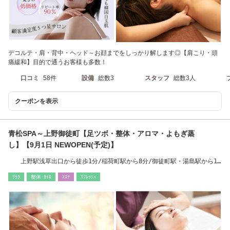
デコルテ・肩・背中・ヘッド～お顔までをしっかり解します◎【肩こり・頭
痛緩和】目的で通うお客様も多数！
口コミ
58件
設備
総数3
スタッフ
総数3人
クーポンを表示
青松SPA～上野御徒町【足ツボ・整体・アロマ・よもぎ蒸
し】【9月1日 NEWOPEN(予定)】
上野駅浅草出口から徒歩1分/稲荷町駅から8分/御徒町駅・湯島駅から10
分
ﾘﾗｸ
整体･ｶｲﾛ
ｴｽﾃ
ﾘﾌﾚｯｼｭ