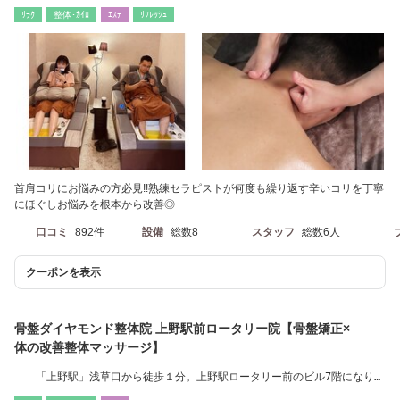
徒歩で約7分
ﾘﾗｸ
整体･ｶｲﾛ
ｴｽﾃ
ﾘﾌﾚｯｼｭ
首肩コリにお悩みの方必見!!熟練セラピストが何度も繰り返す辛いコリを丁寧
にほぐしお悩みを根本から改善◎
口コミ
892件
設備
総数8
スタッフ
総数6人
クーポンを表示
骨盤ダイヤモンド整体院 上野駅前ロータリー院【骨盤矯正×
体の改善整体マッサージ】
「上野駅」浅草口から徒歩１分。上野駅ロータリー前のビル7階になりま
す