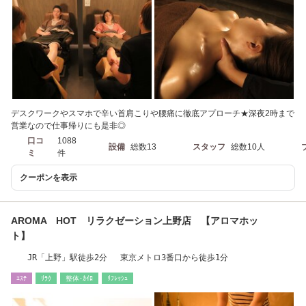
デスクワークやスマホで辛い首肩こりや腰痛に徹底アプローチ★深夜2時まで
営業なので仕事帰りにも是非◎
口コ
1088
設備
総数13
スタッフ
総数10人
ミ
件
クーポンを表示
AROMA HOT リラクゼーション上野店 【アロマホッ
ト】
JR「上野」駅徒歩2分 東京メトロ3番口から徒歩1分
ｴｽﾃ
ﾘﾗｸ
整体･ｶｲﾛ
ﾘﾌﾚｯｼｭ