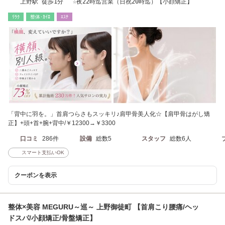
上野駅 徒歩1分 ☆夜22時迄営業（日祝20時迄）【小顔矯正】
ﾘﾗｸ
整体･ｶｲﾛ
ｴｽﾃ
「背中に羽を。」首肩つらさもスッキリ♪肩甲骨美人化☆【肩甲骨はがし矯
正】+頭+首+腕+背中/￥12300→￥3300
口コミ
286件
設備
総数5
スタッフ
総数6人
スマート支払いOK
クーポンを表示
整体×美容 MEGURU～巡～ 上野御徒町 【首肩こり腰痛/ヘッ
ドスパ/小顔矯正/骨盤矯正】