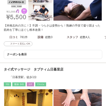
【本格志向の方に！】不調・つらさは姿勢から！熟練の手技で凝り固まった
筋肉を丁寧にほぐし根本改善！
口コミ
781件
設備
総数3
スタッフ
総数4人
スマート支払いOK
クーポンを表示
タイ式マッサージ タプティム日暮里店
「日暮里駅」徒歩1分
ﾘﾗｸ
整体･ｶｲﾛ
ｴｽﾃ
ﾘﾌﾚｯｼｭ