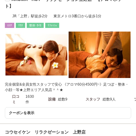
ト】
JR「上野」駅徒歩2分 東京メトロ3番口から徒歩1分
ｴｽﾃ
ﾘﾗｸ
整体･ｶｲﾛ
ﾘﾌﾚｯｼｭ
完全個室&全員女性スタッフで安心 《アロマ60分4500円~》足つぼ・整体・
小顔‥等★上野エリア人気店＾＾★
口コ
1630
設備
総数9
スタッフ
総数9人
ミ
件
クーポンを表示
コウセイケン リラクゼーション 上野店