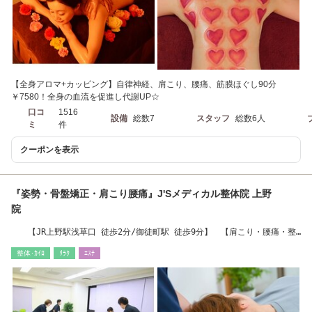
【全身アロマ+カッピング】自律神経、肩こり、腰痛、筋膜ほぐし90分
￥7580！全身の血流を促進し代謝UP☆
口コ
1516
設備
総数7
スタッフ
総数6人
ミ
件
クーポンを表示
『姿勢・骨盤矯正・肩こり腰痛』J'Sメディカル整体院 上野
院
【JR上野駅浅草口 徒歩2分/御徒町駅 徒歩9分】 【肩こり・腰痛・整
体・ヘッドスパ】
整体･ｶｲﾛ
ﾘﾗｸ
ｴｽﾃ