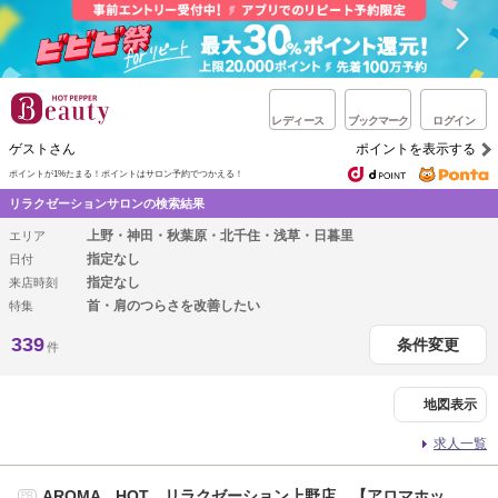
レディース
ブックマーク
ログイン
ゲストさん
ポイントを表示する
ポイントが1%たまる！
ポイントはサロン予約でつかえる！
リラクゼーションサロンの検索結果
上野・神田・秋葉原・北千住・浅草・日暮里
エリア
指定なし
日付
指定なし
来店時刻
首・肩のつらさを改善したい
特集
339
条件変更
件
地図表示
求人一覧
AROMA HOT リラクゼーション上野店 【アロマホッ
PR