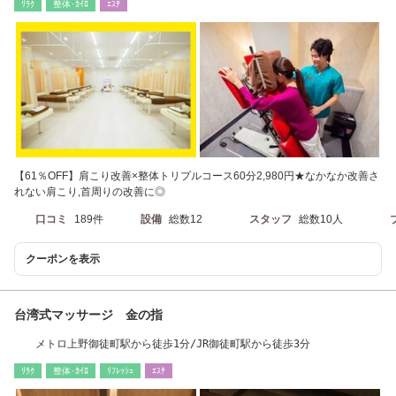
ﾘﾗｸ
整体･ｶｲﾛ
ｴｽﾃ
【61％OFF】肩こり改善×整体トリプルコース60分2,980円★なかなか改善さ
れない肩こり,首周りの改善に◎
口コミ
189件
設備
総数12
スタッフ
総数10人
クーポンを表示
台湾式マッサージ 金の指
メトロ上野御徒町駅から徒歩1分/JR御徒町駅から徒歩3分
ﾘﾗｸ
整体･ｶｲﾛ
ﾘﾌﾚｯｼｭ
ｴｽﾃ