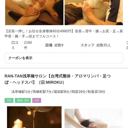
【店長一押し！お任せ全身整体60分4980円】首肩→背中・腰→お尻・足→肩
甲骨・腕・手→頭までフルコース！
口コ
2160
設備
総数9
スタッフ
総数35人
ミ
件
クーポンを表示
RAN-TAN浅草橋サロン【台湾式整体・アロマリンパ・足つ
ぼ・ヘッドスパ】（旧:MIROKU）
浅草橋駅1分/馬喰町駅7分/蔵前駅8分/両国10分/秋葉原10分
ﾘﾗｸ
整体･ｶｲﾛ
ｴｽﾃ