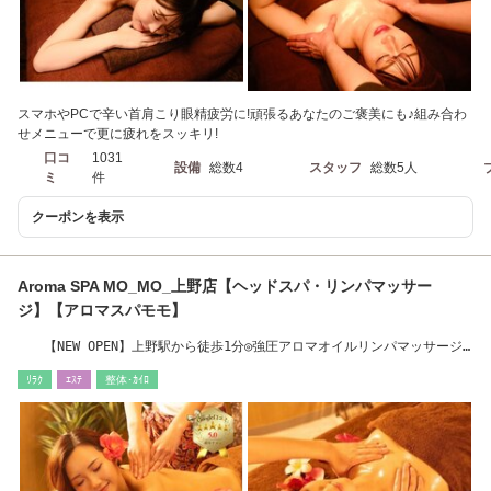
スマホやPCで辛い首肩こり眼精疲労に!頑張るあなたのご褒美にも♪組み合わ
せメニューで更に疲れをスッキリ!
口コ
1031
設備
総数4
スタッフ
総数5人
ミ
件
クーポンを表示
Aroma SPA MO_MO_上野店【ヘッドスパ・リンパマッサー
ジ】【アロマスパモモ】
【NEW OPEN】上野駅から徒歩1分◎強圧アロマオイルリンパマッサージ/
肩こり
ﾘﾗｸ
ｴｽﾃ
整体･ｶｲﾛ