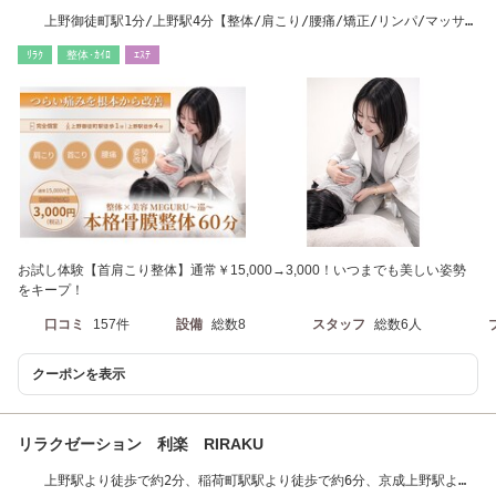
上野御徒町駅1分/上野駅4分【整体/肩こり/腰痛/矯正/リンパ/マッサー
ジ/もみほぐし】
ﾘﾗｸ
整体･ｶｲﾛ
ｴｽﾃ
お試し体験【首肩こり整体】通常￥15,000→3,000！いつまでも美しい姿勢
をキープ！
口コミ
157件
設備
総数8
スタッフ
総数6人
クーポンを表示
リラクゼーション 利楽 RIRAKU
上野駅より徒歩で約2分、稲荷町駅駅より徒歩で約6分、京成上野駅より