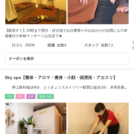
【駅前すぐ】24時まで受付・好立地でお仕事帰りやお出かけの合間にも◎本
場修行の本格マッサージは当店で★
口コミ
282件
設備
総数4
スタッフ
総数7人
クーポンを表示
Sky spa【整体・アロマ・痩身・小顔・頭浸浴・アカスリ】
押上駅A3徒歩6分、とうきょうスカイツリー駅西口徒歩2分、本所吾妻橋
駅徒歩8分
ﾘﾗｸ
ﾈｲﾙ
ｴｽﾃ
整体･ｶｲﾛ