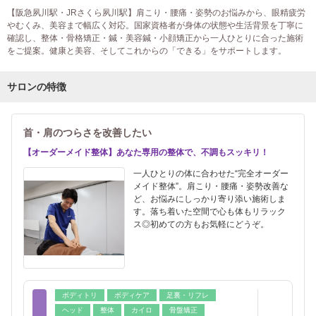
【阪急夙川駅・JRさくら夙川駅】肩こり・腰痛・姿勢のお悩みから、眼精疲労
やむくみ、美容まで幅広く対応。国家資格者が身体の状態や生活背景を丁寧に
確認し、整体・骨格矯正・鍼・美容鍼・小顔矯正から一人ひとりに合った施術
をご提案。健康と美容、そしてこれからの「できる」をサポートします。
サロンの特徴
首・肩のつらさを改善したい
【オーダーメイド整体】あなた専用の整体で、不調もスッキリ！
一人ひとりの体に合わせた“完全オーダー
メイド整体”。肩こり・腰痛・姿勢改善な
ど、お悩みにしっかり寄り添い施術しま
す。落ち着いた空間で心も体もリラック
ス◎初めての方もお気軽にどうぞ。
ボディトリ
ボディケア
足裏・リフレ
ヘッド
整体
カイロ
骨盤矯正