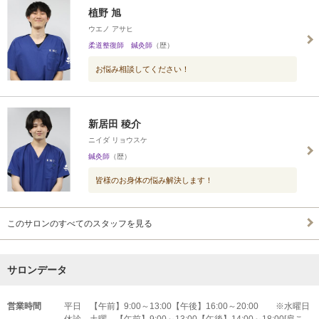
植野 旭
ウエノ アサヒ
柔道整復師 鍼灸師
（歴）
お悩み相談してください！
新居田 稜介
ニイダ リョウスケ
鍼灸師
（歴）
皆様のお身体の悩み解決します！
このサロンのすべてのスタッフを見る
サロンデータ
営業時間
平日 【午前】9:00～13:00【午後】16:00～20:00 ※水曜日