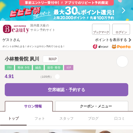
国内最大級の
サロン予約サイト
ブックマーク
ログイン
ゲストさん
ポイントを表示する
ポイントが1%たまる！
ポイントはサロン予約でつかえる！
小林整骨院 夙川
MAP
ﾘﾗｸ
整体･ｶｲﾛ
鍼灸
接骨･整骨
ｴｽﾃ
4.91
（105件）
空席確認・予約する
クーポン・メニュー
サロン情報
トップ
フォト
スタッフ
ブログ
口コミ