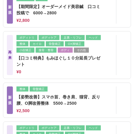
【期間限定】オーダーメイド美容鍼 口コミ
新
規
投稿で 6000→2800
¥2,800
ボディトリ
ボディケア
足裏・リフレ
ヘッド
整体
カイロ
骨盤矯正
OX脚矯正
小顔矯正
接骨・整骨
ボディ
その他
再
来
【口コミ特典】もみほぐし１０分延長プレゼ
ント
¥0
整体
骨盤矯正
【姿勢改善】スマホ首、巻き肩、猫背、反り
新
規
腰、О脚改善整体 5500→2500
¥2,500
ボディトリ
ボディケア
足裏・リフレ
ヘッド