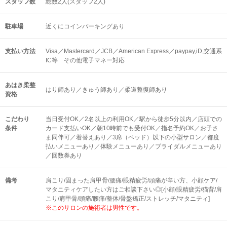
スタッフ数
総数2人(スタッフ2人)
駐車場
近くにコインパーキングあり
支払い方法
Visa／Mastercard／JCB／American Express／paypay,iD,交通系
IC等 その他電子マネー対応
あはき柔整
はり師あり／きゅう師あり／柔道整復師あり
資格
こだわり
当日受付OK／2名以上の利用OK／駅から徒歩5分以内／店頭での
条件
カード支払いOK／朝10時前でも受付OK／指名予約OK／お子さ
ま同伴可／着替えあり／3席（ベッド）以下の小型サロン／都度
払いメニューあり／体験メニューあり／ブライダルメニューあり
／回数券あり
備考
肩こり/固まった肩甲骨/腰痛/眼精疲労/頭痛が辛い方、小顔ケア/
マタニティケアしたい方はご相談下さい◎[小顔/眼精疲労/猫背/肩
こり/肩甲骨/頭痛/腰痛/整体/骨盤矯正/ストレッチ/マタニティ]
※このサロンの施術者は男性です。