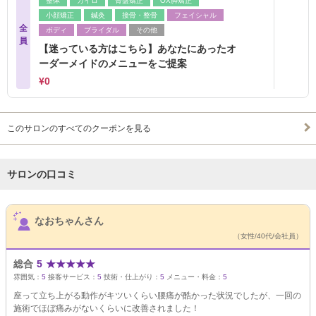
整体
カイロ
骨盤矯正
OX脚矯正
小顔矯正
鍼灸
接骨・整骨
フェイシャル
全
ボディ
ブライダル
その他
員
【迷っている方はこちら】あなたにあったオ
ーダーメイドのメニューをご提案
¥0
このサロンのすべてのクーポンを見る
サロンの口コミ
サロンPick Up
なおちゃんさん
（女性/40代/会社員）
総合
5
★
★
★
★
★
雰囲気：
5
接客サービス：
5
技術・仕上がり：
5
メニュー・料金：
5
座って立ち上がる動作がキツいくらい腰痛が酷かった状況でしたが、一回の
施術でほぼ痛みがないくらいに改善されました！