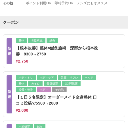
その他
ポイント利用OK
即時予約OK
メンズにもオススメ
クーポン
整体
骨盤矯正
鍼灸
【根本改善】整体×鍼灸施術 深部から根本改
新
規
善 8300→2750
¥2,750
ボディトリ
ボディケア
足裏・リフレ
ヘッド
整体
カイロ
骨盤矯正
OX脚矯正
接骨・整骨
ボディ
その他
新
規
【１日５名限定】オーダーメイド全身整体 口
コミ投稿で5500→2000
¥2,000
小顔矯正
鍼灸