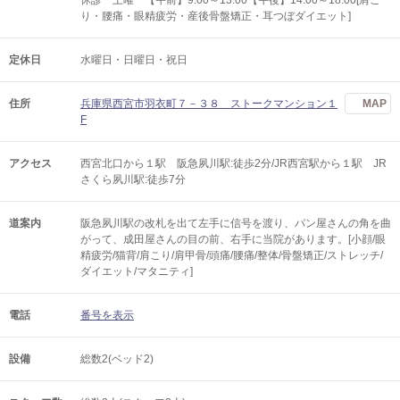
休診 土曜 【午前】9:00～13:00【午後】14:00～18:00[肩こ
り・腰痛・眼精疲労・産後骨盤矯正・耳つぼダイエット]
定休日
水曜日・日曜日・祝日
住所
兵庫県西宮市羽衣町７－３８ ストークマンション１
MAP
F
アクセス
西宮北口から１駅 阪急夙川駅:徒歩2分/JR西宮駅から１駅 JR
さくら夙川駅:徒歩7分
道案内
阪急夙川駅の改札を出て左手に信号を渡り、パン屋さんの角を曲
がって、成田屋さんの目の前、右手に当院があります。[小顔/眼
精疲労/猫背/肩こり/肩甲骨/頭痛/腰痛/整体/骨盤矯正/ストレッチ/
ダイエット/マタニティ]
電話
番号を表示
設備
総数2(ベッド2)