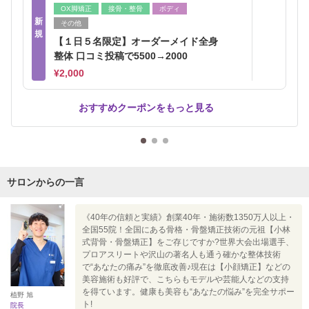
OX脚矯正
接骨・整骨
ボディ
新
その他
規
【１日５名限定】オーダーメイド全身
整体 口コミ投稿で5500→2000
¥2,000
おすすめクーポンをもっと見る
サロンからの一言
《40年の信頼と実績》創業40年・施術数1350万人以上・
全国55院！全国にある骨格・骨盤矯正技術の元祖【小林
式背骨・骨盤矯正】をご存じですか?世界大会出場選手、
プロアスリートや沢山の著名人も通う確かな整体技術
で“あなたの痛み”を徹底改善♪現在は【小顔矯正】などの
美容施術も好評で、こちらもモデルや芸能人などの支持
を得ています。健康も美容も“あなたの悩み”を完全サポー
植野 旭
ト!
院長