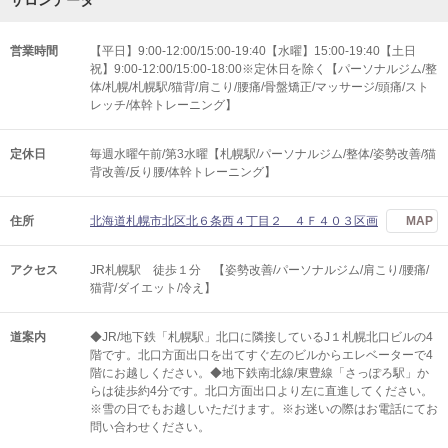
サロンデータ
営業時間
【平日】9:00-12:00/15:00-19:40【水曜】15:00-19:40【土日
祝】9:00-12:00/15:00-18:00※定休日を除く【パーソナルジム/整
体/札幌/札幌駅/猫背/肩こり/腰痛/骨盤矯正/マッサージ/頭痛/スト
レッチ/体幹トレーニング】
定休日
毎週水曜午前/第3水曜【札幌駅/パーソナルジム/整体/姿勢改善/猫
背改善/反り腰/体幹トレーニング】
住所
北海道札幌市北区北６条西４丁目２ ４Ｆ４０３区画
MAP
アクセス
JR札幌駅 徒歩１分 【姿勢改善/パーソナルジム/肩こり/腰痛/
猫背/ダイエット/冷え】
道案内
◆JR/地下鉄「札幌駅」北口に隣接しているJ１札幌北口ビルの4
階です。北口方面出口を出てすぐ左のビルからエレベーターで4
階にお越しください。◆地下鉄南北線/東豊線「さっぽろ駅」か
らは徒歩約4分です。北口方面出口より左に直進してください。
※雪の日でもお越しいただけます。※お迷いの際はお電話にてお
問い合わせください。