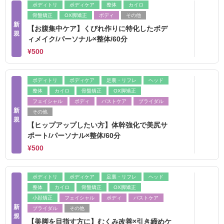
ボディトリ
ボディケア
整体
カイロ
骨盤矯正
OX脚矯正
ボディ
その他
新
【お腹集中ケア】くびれ作りに特化したボデ
規
ィメイク/パーソナル×整体/60分
¥500
ボディトリ
ボディケア
足裏・リフレ
ヘッド
整体
カイロ
骨盤矯正
OX脚矯正
フェイシャル
ボディ
バストケア
ブライダル
新
その他
規
【ヒップアップしたい方】体幹強化で美尻サ
ポート/パーソナル×整体/60分
¥500
ボディトリ
ボディケア
足裏・リフレ
ヘッド
整体
カイロ
骨盤矯正
OX脚矯正
小顔矯正
フェイシャル
ボディ
バストケア
新
ブライダル
その他
規
【美脚を目指す方に】むくみ改善×引き締めケ