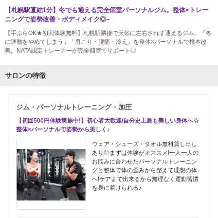
【札幌駅直結1分】冬でも通える完全個室パーソナルジム。整体×トレー
ニングで姿勢改善・ボディメイク◎~
【手ぶらOK★初回体験無料】札幌駅隣接で天候に左右されず通えるジム。「冬
に運動をやめてしまう」「肩こり・腰痛・冷え」を整体×パーソナルで根本改
善。NATA認定トレーナーが完全個室でサポート◎
サロンの特徴
ジム・パーソナルトレーニング・加圧
【初回500円体験実施中!】初心者大歓迎/自分史上最も美しい身体へ☆
整体×パーソナルで姿勢から美しく♪
ウェア・シューズ・タオル無料貸し出し
あり◎まずは体験がオススメ!一人一人の
お悩みに合わせたパーソナルトレーニン
グと整体で体の歪みから整えて理想の体
へ!ケアまで出来るから無理なく運動習慣
を身に着けられる♪