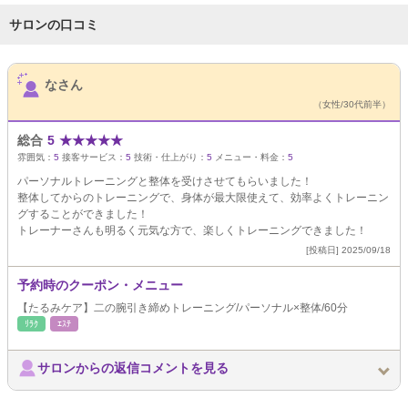
サロンの口コミ
サロンPick Up
なさん
（女性/30代前半）
総合
5
★
★
★
★
★
雰囲気：
5
接客サービス：
5
技術・仕上がり：
5
メニュー・料金：
5
パーソナルトレーニングと整体を受けさせてもらいました！
整体してからのトレーニングで、身体が最大限使えて、効率よくトレーニン
グすることができました！
トレーナーさんも明るく元気な方で、楽しくトレーニングできました！
[投稿日] 2025/09/18
予約時のクーポン・メニュー
【たるみケア】二の腕引き締めトレーニング/パーソナル×整体/60分
ﾘﾗｸ
ｴｽﾃ
サロンからの返信コメントを見る