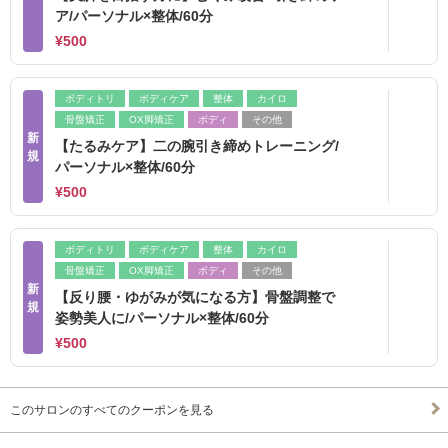
ア/パーソナル×整体/60分
¥500
ボディトリ
ボディケア
整体
カイロ
骨盤矯正
OX脚矯正
ボディ
その他
新
【たるみケア】二の腕引き締めトレーニング/
規
パーソナル×整体/60分
¥500
ボディトリ
ボディケア
整体
カイロ
骨盤矯正
OX脚矯正
ボディ
その他
新
【反り腰・ゆがみが気になる方】骨盤調整で
規
姿勢美人に/パーソナル×整体/60分
¥500
このサロンのすべてのクーポンを見る