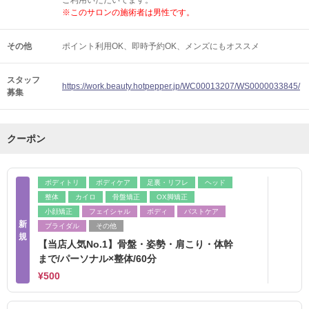
ご利用いただいてます。
※このサロンの施術者は男性です。
その他
ポイント利用OK
即時予約OK
メンズにもオススメ
スタッフ
https://work.beauty.hotpepper.jp/WC00013207/WS0000033845/
募集
クーポン
ボディトリ
ボディケア
足裏・リフレ
ヘッド
整体
カイロ
骨盤矯正
OX脚矯正
小顔矯正
フェイシャル
ボディ
バストケア
新
ブライダル
その他
規
【当店人気No.1】骨盤・姿勢・肩こり・体幹
まで/パーソナル×整体/60分
¥500