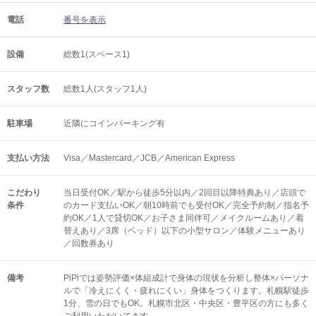
電話
番号を表示
設備
総数1(スペース1)
スタッフ数
総数1人(スタッフ1人)
駐車場
近隣にコインパーキング有
支払い方法
Visa／Mastercard／JCB／American Express
こだわり
当日受付OK／駅から徒歩5分以内／2回目以降特典あり／店頭で
条件
のカード支払いOK／朝10時前でも受付OK／完全予約制／指名予
約OK／1人で貸切OK／お子さま同伴可／メイクルームあり／着
替えあり／3席（ベッド）以下の小型サロン／体験メニューあり
／回数券あり
備考
PiPiでは姿勢評価×体組成計で身体の現状を分析し整体×パーソナ
ルで「冷えにくく・疲れにくい」身体をつくります。札幌駅徒歩
1分、雪の日でもOK。札幌市北区・中央区・豊平区の方にも多く