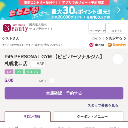
国内最大級の
サロン予約サイト
ブックマーク
ログイン
ゲストさん
ポイントを表示する
ポイントが1%たまる！
ポイントはサロン予約でつかえる！
PiPi PERSONAL GYM 【ピピ パーソナルジム】
札幌北口店
MAP
ｴｽﾃ
ﾘﾗｸ
整体･ｶｲﾛ
5.00
（2件）
空席確認・予約する
スタッフ募集を見る
クーポン・メニュー
サロン情報