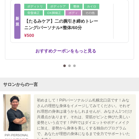
ボディトリ
ボディケア
整体
カイロ
骨盤矯正
OX脚矯正
ボディ
その他
新
【たるみケア】二の腕引き締めトレー
規
ニング/パーソナル×整体/60分
¥500
おすすめクーポンをもっと見る
サロンからの一言
初めまして！PiPiパーソナルジム札幌北口店です！みな
さんの理想な身体をイメージしてみてください。それぞ
れ理想の身体は違うかもしれませんが、みなさん1つだけ
共通点があります。それは、背筋がピンと伸びた美しい
姿勢という点です！PiPiではダイエットやボディメイク
に加え、姿勢から身体を美しくする独自のプログラム
で、あなたが理想の身体になるまで全力でサポートいた
PiPi PERSONAL