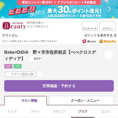
国内最大級の
サロン予約サイト
ブックマーク
ログイン
ゲストさん
ポイントを表示する
ポイントが1%たまる！
ポイントはサロン予約でつかえる！
Bebe×DiDiA 野々市市役所前店【べべクロスデ
ィディア】
MAP
ｴｽﾃ
ﾘﾗｸ
スマート支払いOK
空席確認・予約する
クーポン・メニュー
サロン情報
トップ
フォト
スタッフ
ブログ
口コミ