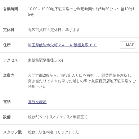
営業時間
10:00～19:00地下駐車場のご利用時間午前5時30分～午後10時1
5分
定休日
丸広百貨店の定休日に準じます
住所
埼玉県飯能市栄町２４－４ 飯能丸広 ６Ｆ
MAP
アクセス
東飯能駅隣接徒歩5分
道案内
入間方面299から、市役所入り口を右折し、間柴医院を左折し、
突き当たりです※お車でお越しの際は丸広百貨店地下駐車場をご
利用下さい
電話
番号を表示
設備
総数6(ベッド3／チェア3／半個室1)
スタッフ数
総数3人(施術者（リラク）3人)