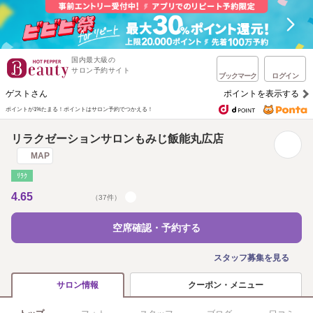
国内最大級の
サロン予約サイト
ブックマーク
ログイン
ゲストさん
ポイントを表示する
ポイントが1%たまる！
ポイントはサロン予約でつかえる！
リラクゼーションサロンもみじ飯能丸広店
MAP
ﾘﾗｸ
4.65
（37件）
空席確認・予約する
スタッフ募集を見る
クーポン・メニュー
サロン情報