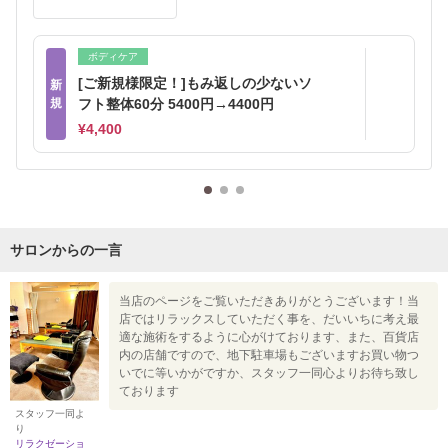
ボディケア
[ご新規様限定！]もみ返しの少ないソ
新
規
フト整体60分 5400円→4400円
¥4,400
サロンからの一言
当店のページをご覧いただきありがとうございます！当
店ではリラックスしていただく事を、だいいちに考え最
適な施術をするように心がけております、また、百貨店
内の店舗ですので、地下駐車場もございますお買い物つ
いでに等いかがですか、スタッフ一同心よりお待ち致し
ております
スタッフ一同よ
り
リラクゼーショ