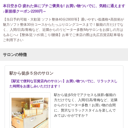
本日空き◎ 疲れた体にプチご褒美を! お買い物ついでに、気軽に通えます
♪新規様クーポン2200円～
【当日予約可能・大歓迎 ソフト整体40分2800等】通いやすい低価格×高技術が
魅力ソフト整体30分コースからたっぷりロングコースまで！飯能の方だけでな
く、入間/日高/青梅など、近隣からのリピーター多数!Myサロンをお探しの方は
もみじへ♪【整体/足ツボ/肩こり/腰痛】お車でご来店の際は丸広百貨店駐車場を
ご利用下さい
サロンの特徴
駅から徒歩５分のサロン
【駅近で便利な百貨店内のサロン♪】お買い物ついでに、リラックスし
た時間をお楽しみいただけます！
駅から徒歩5分でアクセスも抜群♪飯能の
方だけでなく、入間/日高/青梅など、近隣
からのリピーター多数！お買い物の合間
に、贅沢なリラックスタイムを楽しんで
みてはいかがですか？