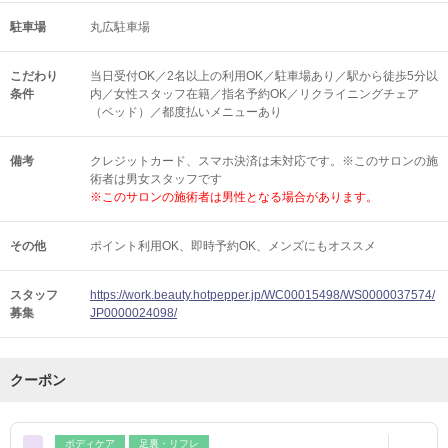
駐車場
丸広駐車場
こだわり
当日受付OK／2名以上の利用OK／駐車場あり／駅から徒歩5分以
条件
内／女性スタッフ在籍／指名予約OK／リクライニングチェア
（ベッド）／都度払いメニューあり
備考
クレジットカード、スマホ決済は未対応です。※このサロンの施
術者は男女スタッフです
※このサロンの施術者は男性となる場合があります。
その他
ポイント利用OK
即時予約OK
メンズにもオススメ
スタッフ
https://work.beauty.hotpepper.jp/WC00015498/WS0000037574/
募集
JP0000024098/
クーポン
ボディケア
足裏・リフレ