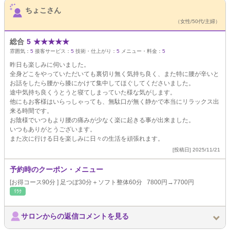
ちょこさん
（女性/50代/主婦）
総合
5
★
★
★
★
★
雰囲気：
5
接客サービス：
5
技術・仕上がり：
5
メニュー・料金：
5
昨日も楽しみに伺いました。
全身どこをやっていただいても裏切り無く気持ち良く、また特に腰が辛いと
お話をしたら腰から膝にかけて集中してほぐしてくださいました。
途中気持ち良くうとうと寝てしまっていた様な気がします。
他にもお客様はいらっしゃっても、無駄口が無く静かで本当にリラックス出
来る時間です。
お陰様でいつもより腰の痛みが少なく楽に起きる事が出来ました。
いつもありがとうございます。
また次に行ける日を楽しみに日々の生活を頑張れます。
[投稿日] 2025/11/21
予約時のクーポン・メニュー
[お得コース90分 ] 足つぼ30分＋ソフト整体60分 7800円→7700円
ﾘﾗｸ
サロンからの返信コメントを見る