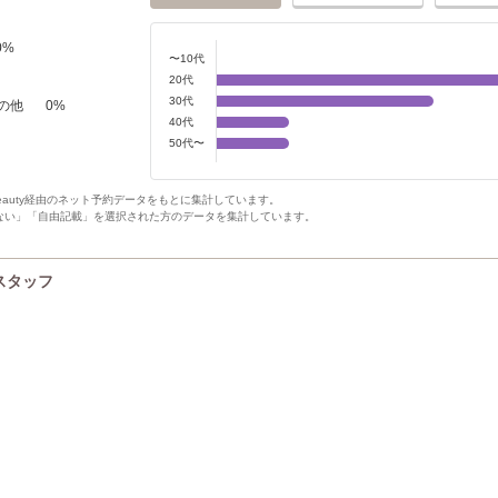
0
%
〜10代
20代
30代
の他
0
%
40代
50代〜
Beauty経由のネット予約データをもとに集計しています。
ない」「自由記載」を選択された方のデータを集計しています。
Pスタッフ