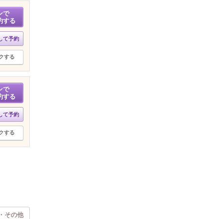
ンで
約する
して予約
クする
ンで
約する
して予約
クする
・その他