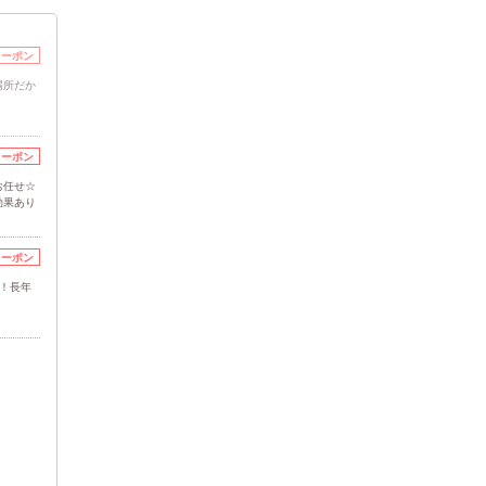
クーポン
場所だか
クーポン
お任せ☆
効果あり
クーポン
！長年