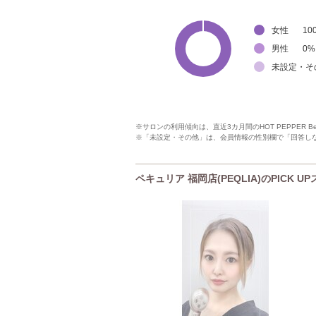
女性
10
男性
0
%
未設定・そ
※サロンの利用傾向は、直近3カ月間のHOT PEPPER 
※「未設定・その他」は、会員情報の性別欄で「回答し
ペキュリア 福岡店(PEQLIA)のPICK U