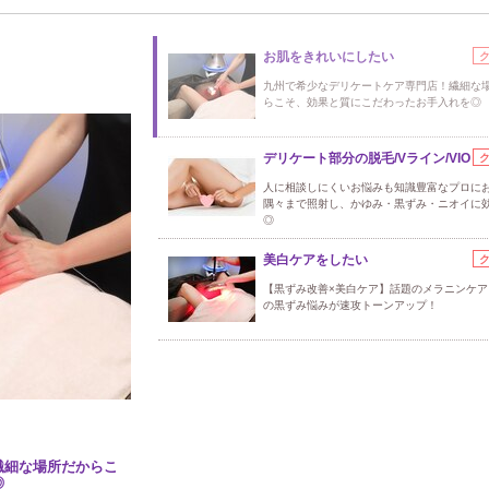
お肌をきれいにしたい
九州で希少なデリケートケア専門店！繊細な
らこそ、効果と質にこだわったお手入れを◎
デリケート部分の脱毛/Vライン/VIO
人に相談しにくいお悩みも知識豊富なプロに
隅々まで照射し、かゆみ・黒ずみ・ニオイに
◎
美白ケアをしたい
【黒ずみ改善×美白ケア】話題のメラニンケア
の黒ずみ悩みが速攻トーンアップ！
繊細な場所だからこ
◎