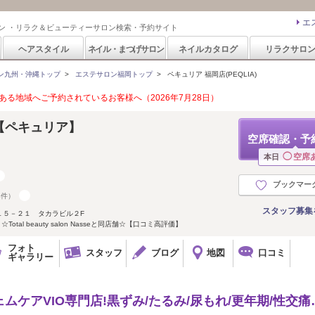
エ
ン ・リラク＆ビューティーサロン検索・予約サイト
ヘアスタイル
ネイル・まつげサロン
ネイルカタログ
リラクサロ
ン九州・沖縄トップ
>
エステサロン福岡トップ
>
ペキュリア 福岡店(PEQLIA)
る地域へご予約されているお客様へ（2026年7月28日）
店【ペキュリア】
空席確認・予
◯
空席
本日
ブックマー
4件）
スタッフ募集
１５－２１ タカラビル２F
otal beauty salon Nasseと同店舗☆【口コミ高評価】
フォト
スタッフ
ブログ
地図
口コミ
ギャラリー
ムケアVIO専門店!黒ずみ/たるみ/尿もれ/更年期/性交痛