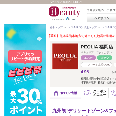
ペキュリア 福岡店(PEQLIA)
国内最大級のヘアサロ
ヘアサロン
総合トップ
>
エステサロン検索トップ
>
エステサロ
【重要】熊本県熊本地方で発生した地震の影響のあ
PEQLIA 福岡
ペキュリア フクオカテン
スマート支払いOK
4.95
（4
福岡県福岡市中央区赤坂１－
地下鉄赤坂駅1番出口 徒歩5分 ☆T
クーポン
サロン情報
メニュー
九州初!デリケートゾーン&フェ