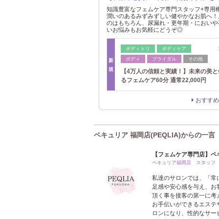
知識豊富なフェムケア専門スタッフ+専用
潤いのあるみずみずしい健やかなお肌へ！
のはもちろん、尿漏れ・更年期・においや
いお悩みもお気軽にどうぞ◎
ボディトリ
ボディケア
ボディ
ブライダル
その他
新
規
【4万人の信頼と実績！】未来の美と
るフェムケア60分 通常22,000円
おすすめ
ペキュリア 福岡店(PEQLIA)からの一言
【フェムケア専門店】ペ
ペキュリア福岡店 スタッフ
私達のサロンでは、「常
足感や安心感を与え、お
頂く事を接客の第一に考
お手伝いができるエステ
ロンになり、性的なサー