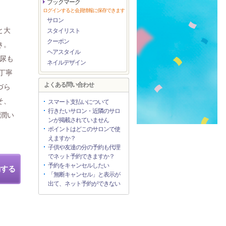
ブックマーク
ログインすると会員情報に保存できます
サロン
と大
スタイリスト
クーポン
き。
ヘアスタイル
/尿も
ネイルデザイン
丁寧
よくある問い合わせ
づら
そ、
スマート支払いについて
行きたいサロン・近隣のサロ
♪潤い
ンが掲載されていません
ポイントはどこのサロンで使
えますか？
子供や友達の分の予約も代理
でネット予約できますか？
予約をキャンセルしたい
約する
「無断キャンセル」と表示が
出て、ネット予約ができない