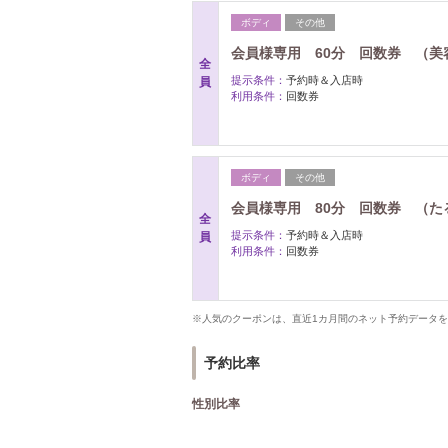
ボディ
その他
会員様専用 60分 回数券 （美容
全
提示条件：
予約時＆入店時
員
利用条件：
回数券
ボディ
その他
会員様専用 80分 回数券 （たる
全
提示条件：
予約時＆入店時
員
利用条件：
回数券
※人気のクーポンは、直近1カ月間のネット予約データ
予約比率
性別比率