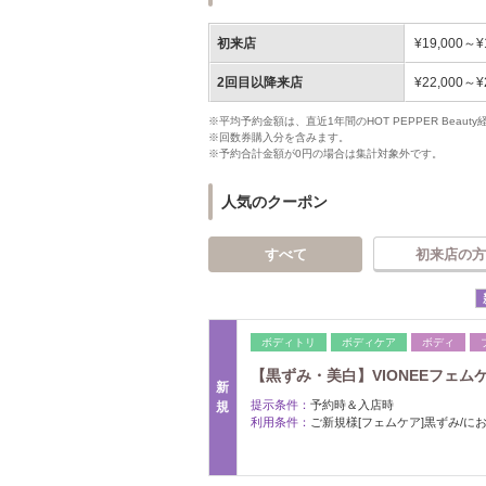
初来店
¥19,000～¥
2回目以降来店
¥22,000～¥
※平均予約金額は、直近1年間のHOT PEPPER Bea
※回数券購入分を含みます。
※予約合計金額が0円の場合は集計対象外です。
人気のクーポン
すべて
初来店の方
ボディトリ
ボディケア
ボディ
【黒ずみ・美白】VIONEEフェムケ
新
提示条件：
予約時＆入店時
規
利用条件：
ご新規様[フェムケア]黒ずみ/に