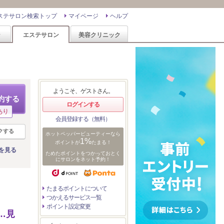
ステサロン検索トップ
マイページ
ヘルプ
ン
エステサロン
美容クリニック
ようこそ、ゲストさん。
約する
ログインする
あり
会員登録する（無料）
クする
ホットペッパービューティーなら
1%
ポイントが
たまる！
を見る
ためたポイントをつかっておとく
にサロンをネット予約！
たまるポイントについて
つかえるサービス一覧
ポイント設定変更
…見