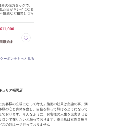
機器の強力タッグで、
見た目がキレイになる
不快感など相談しづら
¥11,000
健康始ま
クーポンをもっと見る
キュリア福岡店
にお客様の立場になって考え」施術の効果は勿論の事、満
客様の心と身体を癒し、自信を持って輝けるようになって
えております。そんなふうに、お客様の人生を充実させる
サロンで在りたいと願っております。※当店は女性専用サ
ビスの類は一切行っておりません