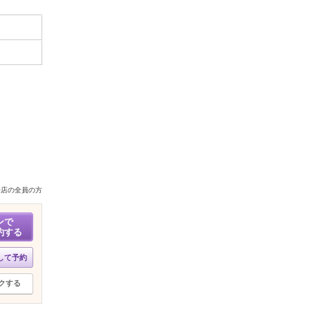
来店の全員の方
ンで
約する
して予約
クする