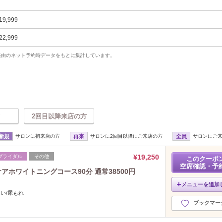
19,999
22,999
uty経由のネット予約時データをもとに集計しています。
2回目以降来店の方
新規
サロンに初来店の方
再来
サロンに2回目以降にご来店の方
全員
サロンにご
¥19,250
ブライダル
その他
このクーポ
空席確認・予
アホワイトニングコース90分 通常38500円
メニューを追加
おい/尿もれ
ブックマー