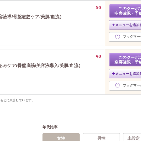
¥0
このクーポ
空席確認・予
液導/骨盤底筋ケア/美肌/血流）
メニューを追加
ブックマー
¥0
このクーポ
空席確認・予
みケア/骨盤底筋/美容液導入/美肌/血流）
メニューを追加
ブックマー
をもとに集計しています。
年代比率
女性
男性
未設定