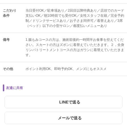
こだわり
当日受付OK／駐車場あり／2回目以降特典あり／店頭でのカード
条件
支払いOK／朝10時前でも受付OK／女性スタッフ在籍／完全予約
制／ドリンクサービスあり／お子さま同伴可／着替えあり／3席
（ベッド）以下の小型サロン／都度払いメニューあり
備考
1.腸もみコースの方は、施術前後約一時間半お食事を控えてくだ
さい。スカートの方はズボンに着替えていただきます。２，全身
リンパトリートメントコースの方はガウンに着替えていただきま
す。
その他
ポイント利用OK
即時予約OK
メンズにもオススメ
友達に共有
LINEで送る
メールで送る