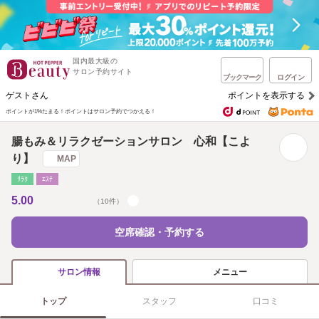
国内最大級の
サロン予約サイト
ブックマーク
ログイン
ゲストさん
ポイントを表示する
ポイントが1%たまる！
ポイントはサロン予約でつかえる！
腸もみ＆リラクゼーションサロン 心和【こよ
り】
MAP
ﾘﾗｸ
ｴｽﾃ
5.00
（10件）
空席確認・予約する
メニュー
サロン情報
トップ
スタッフ
口コミ