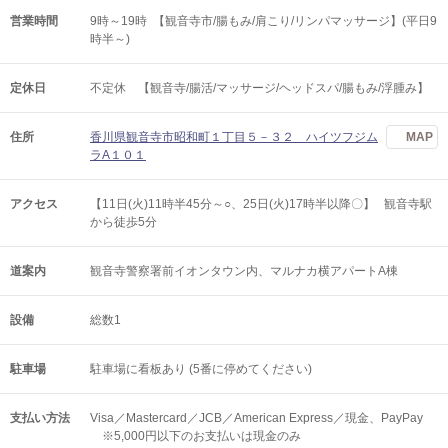
営業時間
9時～19時 【観音寺市/腸もみ/肩こり/リンパマッサージ】(平日9
時半～)
定休日
不定休 【観音寺/腸活/マッサージ/ヘッドスパ/腸もみ/浮腫み】
住所
香川県観音寺市昭和町１丁目５－３２ ハイツフジム
MAP
ラA１０１
アクセス
【11日(火)11時半45分～○、25日(火)17時半以降〇】 観音寺駅
から徒歩5分
道案内
観音寺警察署前イオンタウン内、マルナカ横アパートA棟
設備
総数1
駐車場
駐車場に看板あり (5番に停めてください)
支払い方法
Visa／Mastercard／JCB／American Express／現金、PayPay
※5,000円以下のお支払いは現金のみ