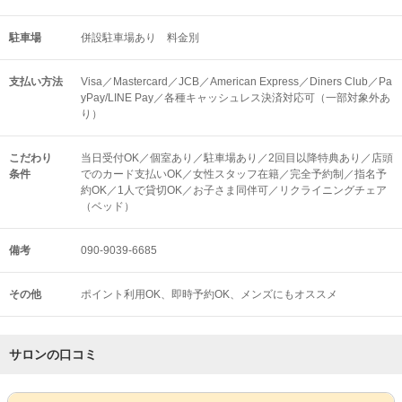
駐車場
併設駐車場あり 料金別
支払い方法
Visa／Mastercard／JCB／American Express／Diners Club／Pa
yPay/LINE Pay／各種キャッシュレス決済対応可（一部対象外あ
り）
こだわり
当日受付OK／個室あり／駐車場あり／2回目以降特典あり／店頭
条件
でのカード支払いOK／女性スタッフ在籍／完全予約制／指名予
約OK／1人で貸切OK／お子さま同伴可／リクライニングチェア
（ベッド）
備考
090-9039-6685
その他
ポイント利用OK
即時予約OK
メンズにもオススメ
サロンの口コミ
サロンPick Up