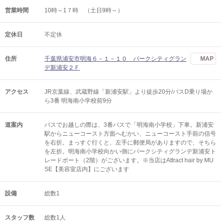
営業時間
10時～1７時 （土日9時～）
定休日
不定休
住所
千葉県浦安市明海６－１－１０ パークシティグラン
MAP
デ新浦安２Ｆ
アクセス
JR京葉線、武蔵野線「新浦安駅」より徒歩20分/バスD乗り場か
ら3番 明海南小学校前9分
道案内
バスでお越しの際は、3番バスで「明海南小学校」下車。新浦安
駅からニューコースト方面へむかい、ニューコースト手前の信号
を右折。まっすぐ行くと、左手に郵便局がありますので、そちら
を左折。明海南小学校向かい側にパークシティグランデ新浦安ト
レードポート（2階）がございます。※当店はAttract hair by MU
SE【美容室店内】にございます
設備
総数1
スタッフ数
総数1人