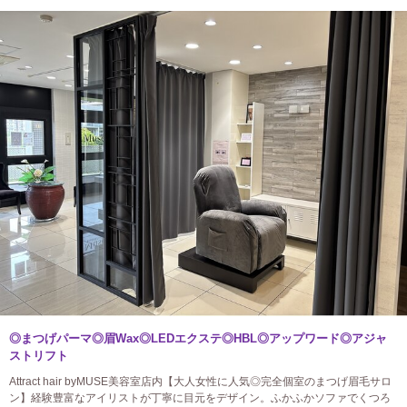
◎まつげパーマ◎眉Wax◎LEDエクステ◎HBL◎アップワード◎アジャ
ストリフト
Attract hair byMUSE美容室店内【大人女性に人気◎完全個室のまつげ眉毛サロ
ン】経験豊富なアイリストが丁寧に目元をデザイン。ふかふかソファでくつろ