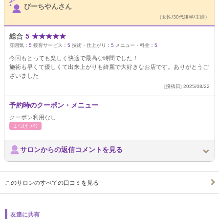
ぴーちやんさん
（女性/30代後半/主婦）
総合
5
★
★
★
★
★
雰囲気：
5
接客サービス：
5
技術・仕上がり：
5
メニュー・料金：
5
今回もとっても楽しく快適で最高な時間でした！
施術も早くて優しくて出来上がりも綺麗で大好きなお店です。ありがとうご
ざいました
[投稿日] 2025/08/22
予約時のクーポン・メニュー
クーポン利用なし
まつげ･ﾒｲｸ
サロンからの返信コメントを見る
このサロンのすべての口コミを見る
友達に共有