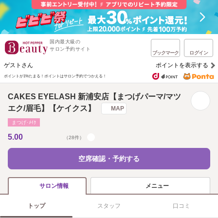
国内最大級の
サロン予約サイト
ブックマーク
ログイン
ゲストさん
ポイントを表示する
ポイントが1%たまる！
ポイントはサロン予約でつかえる！
CAKES EYELASH 新浦安店【まつげパーマ/マツ
エク/眉毛】【ケイクス】
MAP
まつげ･ﾒｲｸ
5.00
（28件）
空席確認・予約する
メニュー
サロン情報
トップ
スタッフ
口コミ