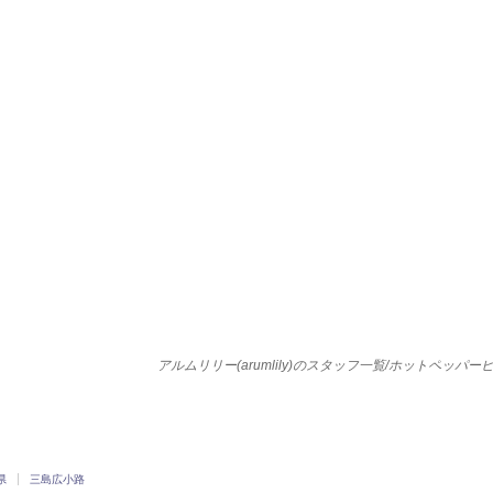
アルムリリー(arumlily)のスタッフ一覧/ホットペッパ
県
三島広小路