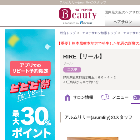
アルムリリー(arumlily)のスタッフ
国内最大級のヘアサロ
ヘアサロン
総合トップ
>
エステサロン検索トップ
>
エステサロ
【重要】熊本県熊本地方で発生した地震の影響のあ
RIRE【リール】
リール
静岡県駿東郡清水町玉川６０－４－２
JR三島駅から車で約15分
サロン情報
メニュー
アルムリリー(arumlily)のスタッフ