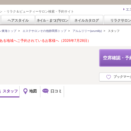
エ
ン ・リラク＆ビューティーサロン検索・予約サイト
ヘアスタイル
ネイル・まつげサロン
ネイルカタログ
リラクサロ
ン東海トップ
>
エステサロンその他静岡県トップ
>
アルムリリー(arumlily)
>
スタッフ
る地域へご予約されているお客様へ（2026年7月28日）
空席確認・予
ブックマー
スタッフ
地図
口コミ