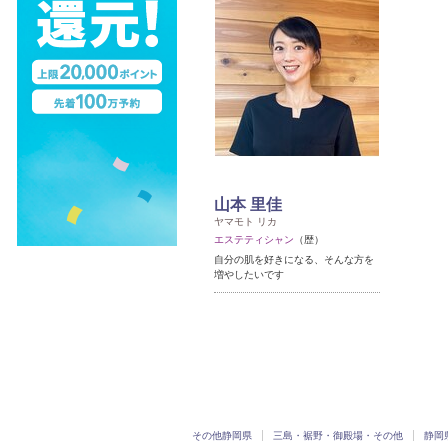
山本 里佳
ヤマモト リカ
エステティシャン
（歴）
自分の肌を好きになる、そんな方を
増やしたいです
その他静岡県
三島・裾野・御殿場・その他
静岡