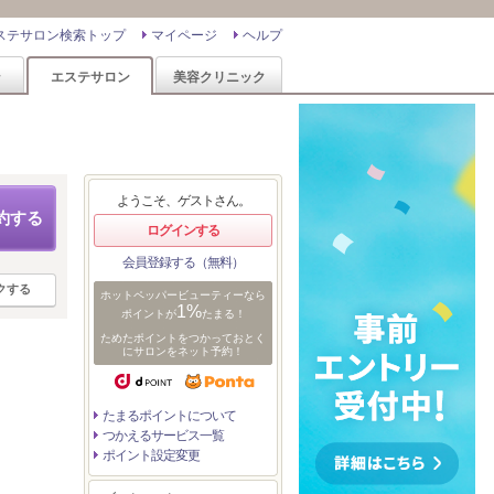
ステサロン検索トップ
マイページ
ヘルプ
ン
エステサロン
美容クリニック
ようこそ、ゲストさん。
約する
ログインする
会員登録する（無料）
クする
ホットペッパービューティーなら
1%
ポイントが
たまる！
ためたポイントをつかっておとく
にサロンをネット予約！
たまるポイントについて
つかえるサービス一覧
ポイント設定変更