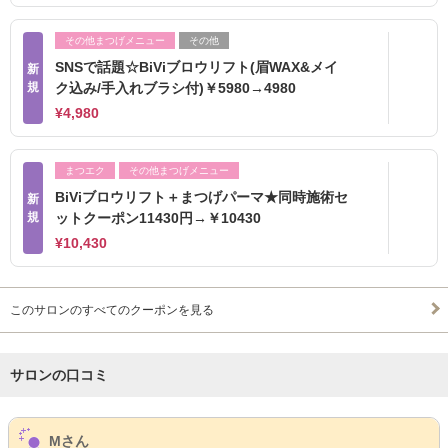
その他まつげメニュー
その他
SNSで話題☆BiViブロウリフト(眉WAX&メイ
新
規
ク込み/手入れブラシ付)￥5980→4980
¥4,980
まつエク
その他まつげメニュー
BiViブロウリフト＋まつげパーマ★同時施術セ
新
規
ットクーポン11430円→￥10430
¥10,430
このサロンのすべてのクーポンを見る
サロンの口コミ
サロンPick Up
Mさん