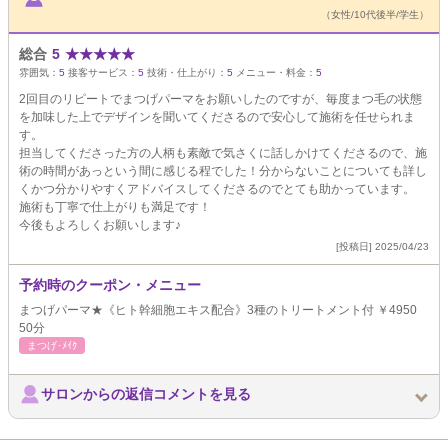
（女性/10代後半/学生）
総合
5
★
★
★
★
★
雰囲気：
5
接客サービス：
5
技術・仕上がり：
5
メニュー・料金：
5
2回目のリピートでまつげパーマをお願いしたのですが、毎度まつ毛の状態
を加味した上でデザインを聞いてくださるので安心して施術を任せられま
す。
担当してくださった方の人柄も素敵で気さくに話しかけてくださるので、施
術の時間があっという間に感じる程でした！分からないことについても詳し
くかつ分かりやすくアドバイスしてくださるのでとても助かっています。
施術も丁寧で仕上がりも満足です！
今後もよろしくお願いします♪
[投稿日] 2025/04/23
予約時のクーポン・メニュー
まつげパーマ★《ヒト幹細胞エキス配合》3種のトリートメント付 ￥4950
50分
まつげ･ﾒｲｸ
サロンからの返信コメントを見る