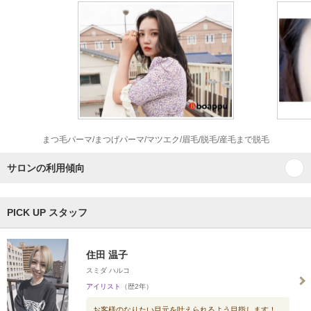
まつ毛パーマ/まつげパーマ/マツエク/眉毛/脱毛/産毛まで脱毛
サロンの利用傾向
PICK UP スタッフ
住田 温子
スミダ ハルコ
アイリスト
（歴2年）
お客様のなりたい目元を叶えられるよう目指します！