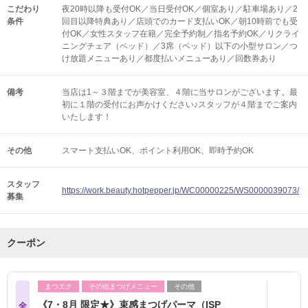
こだわり
夜20時以降も受付OK／当日受付OK／個室あり／駐車場あり／2
条件
回目以降特典あり／店頭でのカード支払いOK／朝10時前でも受
付OK／女性スタッフ在籍／完全予約制／指名予約OK／リクライ
ニングチェア（ベッド）／3席（ベッド）以下の小型サロン／つ
け放題メニューあり／都度払いメニューあり／回数券あり
備考
当店は1～３階までが美容室、４階に当サロンがございます。最
初に１階の受付にお声かけください♪スタッフが４階までご案内
いたします！
その他
スマート支払いOK
ポイント利用OK
即時予約OK
スタッフ
https://work.beauty.hotpepper.jp/WC00000225/WS0000039073/
募集
クーポン
まつエク
その他まつげメニュー
その他
《7・8月 限定★》束感まつげパーマ（ISP
全