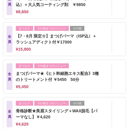
員
込）＋大人気コーティング剤 ￥9850
¥8,850
まつエク
その他まつげメニュー
その他
【7・8月 限定☆】まつげパーマ（ISP込）＋
全
員
ラッシュアディクト付￥17000
¥15,900
まつエク
その他まつげメニュー
まつげパーマ★《ヒト幹細胞エキス配合》3種
全
員
のトリートメント付 ￥5450 50分
¥5,450
まつエク
その他まつげメニュー
その他
骨格診断★美眉スタイリング＋WAX脱毛【パ
全
員
ーマなし】￥4,620
¥4,620