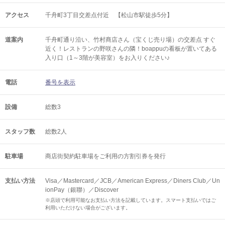
アクセス
千舟町3丁目交差点付近 【松山市駅徒歩5分】
道案内
千舟町通り沿い、竹村商店さん（宝くじ売り場）の交差点 すぐ
近く！レストランの野咲さんの隣！boappuの看板が置いてある
入り口（1～3階が美容室）をお入りください♪
電話
番号を表示
設備
総数3
スタッフ数
総数2人
駐車場
商店街契約駐車場をご利用の方割引券を発行
支払い方法
Visa／Mastercard／JCB／American Express／Diners Club／Un
ionPay（銀聯）／Discover
※店頭で利用可能なお支払い方法を記載しています。スマート支払いではご
利用いただけない場合がございます。