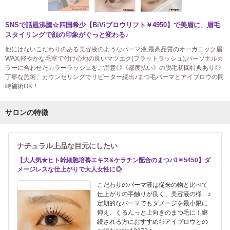
SNSで話題沸騰☆四国希少【BiViブロウリフト￥4950】で美眉に、眉毛
スタイリングで顔の印象がぐっと変わる♪
他にはないこだわりのある美容液のようなパーマ液,最高品質のオーガニック眉
WAX,軽やかな毛室で付け心地の良いマツエク(フラットラッシュ),パーソナルカ
ラーに合わせたカラーラッシュをご用意◎《都度払い》の脱毛初回特典あり◎
丁寧な施術、カウンセリングでリピーター続出♪まつ毛パーマとアイブロウの同
時施術OK！
サロンの特徴
ナチュラル上品な目元にしたい
【大人気★ヒト幹細胞培養エキス&ケラチン配合のまつパ!￥5450】ダ
メージレスな仕上がりで大人女性に◎
こだわりのパーマ液は従来の物と比べて
仕上がりの手触りが良く、美容液の様…♪
定期的なパーマでもダメージを最小限に
抑え、くるんっと上向きのまつ毛に！継
続される方におすすめ◎アイブロウとの