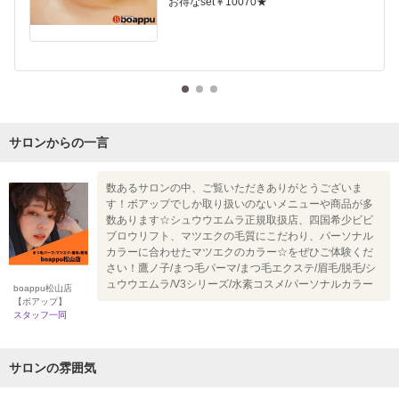
お得なset￥10070★
サロンからの一言
数あるサロンの中、ご覧いただきありがとうございま
す！ボアップでしか取り扱いのないメニューや商品が多
数あります☆シュウウエムラ正規取扱店、四国希少ビビ
ブロウリフト、マツエクの毛質にこだわり、パーソナル
カラーに合わせたマツエクのカラー☆をぜひご体験くだ
さい！鷹ノ子/まつ毛パーマ/まつ毛エクステ/眉毛/脱毛/シ
ュウウエムラ/V3シリーズ/水素コスメ/パーソナルカラー
boappu松山店
【ボアップ】
スタッフ一同
サロンの雰囲気