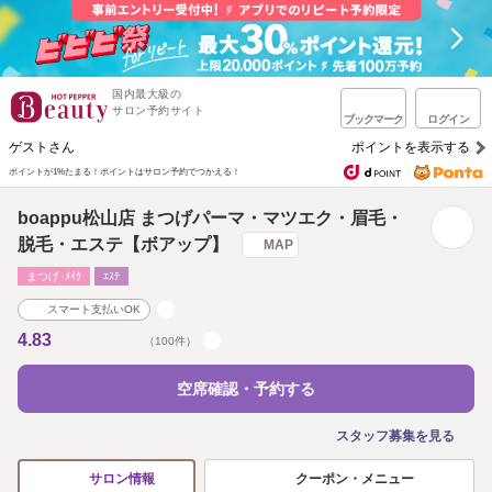
国内最大級の
サロン予約サイト
ブックマーク
ログイン
ゲストさん
ポイントを表示する
ポイントが1%たまる！
ポイントはサロン予約でつかえる！
boappu松山店 まつげパーマ・マツエク・眉毛・
脱毛・エステ【ボアップ】
MAP
まつげ･ﾒｲｸ
ｴｽﾃ
スマート支払いOK
4.83
（100件）
空席確認・予約する
スタッフ募集を見る
クーポン・メニュー
サロン情報