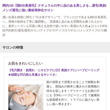
関内3分【朝0分美眉毛】ナチュラルの中に品のある美しさを...眉毛/美肌/
メンズ眉毛に強い素材美特化サロン
濃い自眉を精密に間引く“引き算デザイン”で、ブラシだけで決まる朝0分美眉毛
へ。骨格や筋肉を丁寧に微調整し、清潔感と品のある雰囲気を纏う仕上がり
に。進学シーズンも写真に映える自然で扱いやすい美眉が大人気▲口コミ4.9/次
回予約割引/眉毛/眉毛サロン/アイブロウ/アイブロウサロン/メンズアイブロウ/横
浜
サロンの特徴
お肌をきれいにしたい
【毛穴開き・肌荒れ・ニキビケアに◎】美肌ケアにハーブピーリング
★頑固な凹凸肌も見違えるキレイさ♪
肌の深部まで浸透させることで細胞を刺
激し、肌悩みの根本に働きかけ老廃物の
排出を促します！デリケートなお肌の方
にも【OHLハーブピーリング】で健康的
な肌基礎を作り、トラブルに負けない美
しい肌へ導きます♪