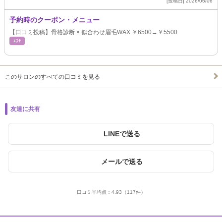
[投稿日] 2026/06/06
予約時のクーポン・メニュー
【口コミ投稿】骨格診断 × 似合わせ眉毛WAX ￥6500→￥5500
ｴｽﾃ
このサロンのすべての口コミを見る
友達に共有
LINEで送る
メールで送る
口コミ平均点：
4.93
（117件）