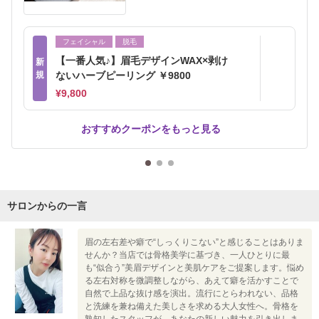
フェイシャル
脱毛
【一番人気♪】眉毛デザインWAX×剥け
新
規
ないハーブピーリング ￥9800
¥9,800
おすすめクーポンをもっと見る
サロンからの一言
眉の左右差や癖で“しっくりこない”と感じることはありま
せんか？当店では骨格美学に基づき、一人ひとりに最
も“似合う”美眉デザインと美肌ケアをご提案します。悩め
る左右対称を微調整しながら、あえて癖を活かすことで
自然で上品な抜け感を演出。流行にとらわれない、品格
と洗練を兼ね備えた美しさを求める大人女性へ。骨格を