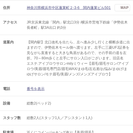
住所
神奈川県横浜市中区蓬莱町２-3-6 関内蓬莱ビル501
MAP
アクセス
JR京浜東北線「関内」駅北口3分 /横浜市営地下鉄線「伊勢佐木
長者町」駅3A出口 約3分
道案内
【関内駅】北口改札を出たら、左へ進み少し行くと横断歩道に出
ますので、伊勢佐木モール側へ渡ります。左手に三菱UFJ証券を
見ながら直進すると大きな鳥居があるので、その手前の道を左
折。70～80m歩くと左手にサロン入口がございます。旧店名
エステ.アイブロウサロンmilyミウィー【眉毛/眉毛サロン/アイブ
ロウ/美眉/眉毛専門店/眉毛WAX/まゆ毛/左右差/お悩み/まゆげ/ま
ゆげサロン/モテ眉毛/美眉/メンズ/メンズアイブロウ】
電話
番号を表示
設備
総数2(ベッド2)
スタッフ数
総数2人(スタッフ1人／アシスタント1人)
駐車場
近くにコインパーキング有り【美眉/眉毛】