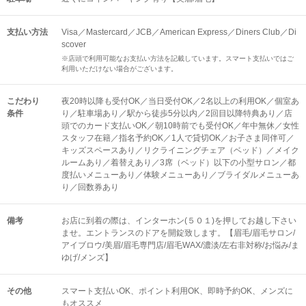
支払い方法
Visa／Mastercard／JCB／American Express／Diners Club／Di
scover
※店頭で利用可能なお支払い方法を記載しています。スマート支払いではご
利用いただけない場合がございます。
こだわり
夜20時以降も受付OK／当日受付OK／2名以上の利用OK／個室あ
条件
り／駐車場あり／駅から徒歩5分以内／2回目以降特典あり／店
頭でのカード支払いOK／朝10時前でも受付OK／年中無休／女性
スタッフ在籍／指名予約OK／1人で貸切OK／お子さま同伴可／
キッズスペースあり／リクライニングチェア（ベッド）／メイク
ルームあり／着替えあり／3席（ベッド）以下の小型サロン／都
度払いメニューあり／体験メニューあり／ブライダルメニューあ
り／回数券あり
備考
お店に到着の際は、インターホン(５０１)を押してお越し下さい
ませ。エントランスのドアを開錠致します。【眉毛/眉毛サロン/
アイブロウ/美眉/眉毛専門店/眉毛WAX/濃淡/左右非対称/お悩み/ま
ゆげ/メンズ】
その他
スマート支払いOK
ポイント利用OK
即時予約OK
メンズに
もオススメ