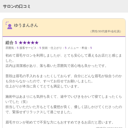
サロンの口コミ
サロンPick Up
ゆうまんさん
（男性/30代後半/会社員）
総合
5
★
★
★
★
★
雰囲気：
5
接客サービス：
5
技術・仕上がり：
5
メニュー・料金：
5
初めて眉毛サロンを利用しましたが、とても安心して通えるお店だと感じま
した。
店内は清潔感があり、落ち着いた雰囲気で居心地も良かったです。
普段は眉毛の手入れをまったくしておらず、自分にどんな眉毛が似合うのか
も分からなかったので、すべてお任せでお願いしました。
仕上がりが本当に良くてとても満足しています。
施術中はあまりにも気持ち良くて、途中でいびきをかいて寝てしまったくら
いでした（笑）
担当していただいた方もとても愛想が良く、優しく話しかけてくださったの
で、緊張せずリラックスして過ごせました。
眉毛サロンが初めてで不安な方にもおすすめできるお店だと思います。