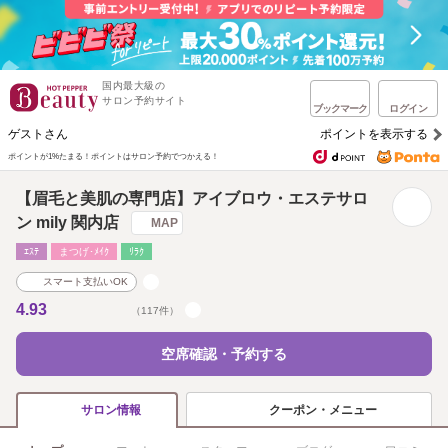
国内最大級の
サロン予約サイト
ブックマーク
ログイン
ゲストさん
ポイントを表示する
ポイントが1%たまる！
ポイントはサロン予約でつかえる！
【眉毛と美肌の専門店】アイブロウ・エステサロ
ン mily 関内店
MAP
ｴｽﾃ
まつげ･ﾒｲｸ
ﾘﾗｸ
スマート支払いOK
4.93
（117件）
空席確認・予約する
クーポン・メニュー
サロン情報