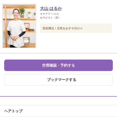
大山 はるか
オオヤマ ハルカ
セラピスト
（歴）
笑顔満点！元気をおすそ分け☆
空席確認・予約する
ブックマークする
ヘアトップ