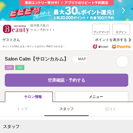
国内最大級の
サロン予約サイト
ブックマーク
ログイン
ゲストさん
ポイントを表示する
ポイントが1%たまる！
ポイントはサロン予約でつかえる！
Salon Calm【サロンカルム】
MAP
ｴｽﾃ
ﾘﾗｸ
空席確認・予約する
メニュー
サロン情報
トップ
スタッフ
口コミ
スタッフ