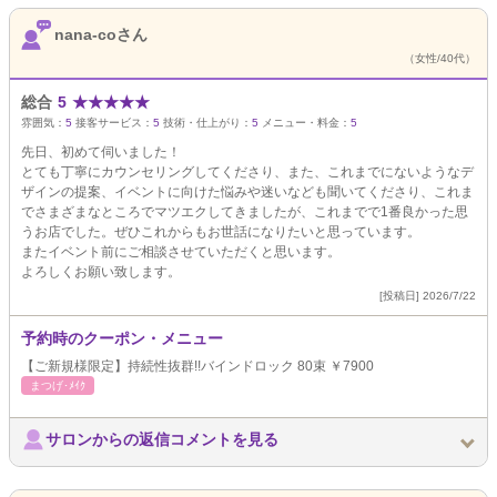
nana-coさん
（女性/40代）
総合
5
★
★
★
★
★
雰囲気：
5
接客サービス：
5
技術・仕上がり：
5
メニュー・料金：
5
先日、初めて伺いました！
とても丁寧にカウンセリングしてくださり、また、これまでにないようなデ
ザインの提案、イベントに向けた悩みや迷いなども聞いてくださり、これま
でさまざまなところでマツエクしてきましたが、これまでで1番良かった思
うお店でした。ぜひこれからもお世話になりたいと思っています。
またイベント前にご相談させていただくと思います。
よろしくお願い致します。
[投稿日] 2026/7/22
予約時のクーポン・メニュー
【ご新規様限定】持続性抜群!!バインドロック 80束 ￥7900
まつげ･ﾒｲｸ
サロンからの返信コメントを見る