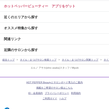
ホットペッパービューティー アプリをゲット
近くのエリアから探す
オススメ特集から探す
関連リンク
近隣のサロンから探す
総合トップ
ネイル・まつげサロン検索トップ
ネイル・まつげサロン関東トップ
ネイ
エルノ アサカ(elno asaka)スタッフ / Miyuki
HOT PEPPER Beautyとサロンボード導入のご案内
掲載をご希望のサロン様はこちら
ID・会員規約
プライバシーポリシー
利用規約
ご利用ガイド
ヘルプ