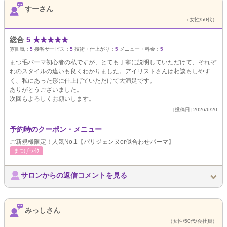
すーさん
（女性/50代）
総合
5
★
★
★
★
★
雰囲気：
5
接客サービス：
5
技術・仕上がり：
5
メニュー・料金：
5
まつ毛パーマ初心者の私ですが、とても丁寧に説明していただけて、それぞ
れのスタイルの違いも良くわかりました。アイリストさんは相談もしやす
く、私にあった形に仕上げていただけて大満足です。
ありがとうございました。
次回もよろしくお願いします。
[投稿日] 2026/6/20
予約時のクーポン・メニュー
ご新規様限定！人気No.1【パリジェンヌor似合わせパーマ】
まつげ･ﾒｲｸ
サロンからの返信コメントを見る
みっしさん
（女性/50代/会社員）