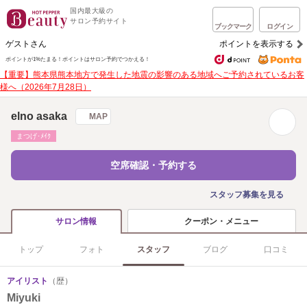
国内最大級の
サロン予約サイト
ブックマーク
ログイン
ゲストさん
ポイントを表示する
ポイントが1%たまる！
ポイントはサロン予約でつかえる！
【重要】熊本県熊本地方で発生した地震の影響のある地域へご予約されているお客
様へ（2026年7月28日）
elno asaka
MAP
まつげ･ﾒｲｸ
空席確認・予約する
スタッフ募集を見る
クーポン・メニュー
サロン情報
トップ
フォト
スタッフ
ブログ
口コミ
アイリスト
（歴）
Miyuki