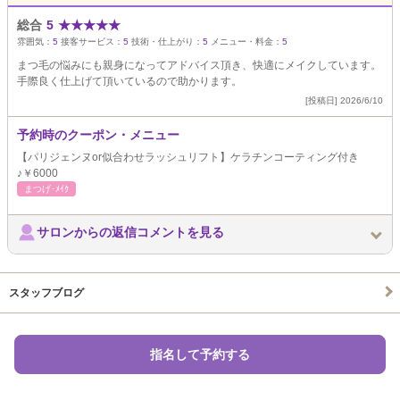
総合
5
★
★
★
★
★
雰囲気：
5
接客サービス：
5
技術・仕上がり：
5
メニュー・料金：
5
まつ毛の悩みにも親身になってアドバイス頂き、快適にメイクしています。
手際良く仕上げて頂いているので助かります。
[投稿日] 2026/6/10
予約時のクーポン・メニュー
【パリジェンヌor似合わせラッシュリフト】ケラチンコーティング付き
♪￥6000
まつげ･ﾒｲｸ
サロンからの返信コメントを見る
スタッフブログ
指名して予約する