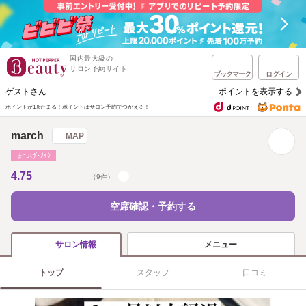
国内最大級の
サロン予約サイト
ブックマーク
ログイン
ゲストさん
ポイントを表示する
ポイントが1%たまる！
ポイントはサロン予約でつかえる！
march
MAP
まつげ･ﾒｲｸ
4.75
（9件）
空席確認・予約する
メニュー
サロン情報
トップ
スタッフ
口コミ