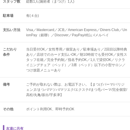
スタッフ数
総数1人(施術者（まつげ）1人)
駐車場
有(４台)
支払い方法
Visa／Mastercard／JCB／American Express／Diners Club／Un
ionPay（銀聯）／Discover／PayPay/d払い/メルペイ
こだわり
当日受付OK／女性専用／個室あり／駐車場あり／2回目以降特典
条件
あり／店頭でのカード支払いOK／朝10時前でも受付OK／女性ス
タッフ在籍／完全予約制／指名予約OK／1人で貸切OK／リクラ
イニングチェア（ベッド）／3席（ベッド）以下の小型サロン／
つけ放題メニューあり
備考
ご予約が取れない際は、お電話下さい。【まつげパーマ/パリジ
ェンヌ/まつパ/マツパ/マツエク/エクステ//まつ毛パーマ/完全個室/
高松/丸亀/坂出/宇多津】
その他
ポイント利用OK
即時予約OK
友達に共有