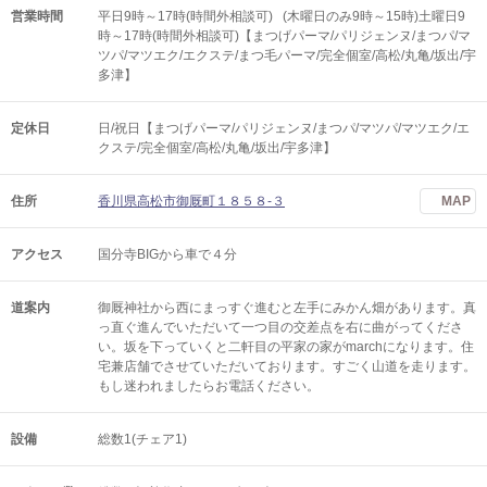
営業時間
平日9時～17時(時間外相談可) (木曜日のみ9時～15時)土曜日9
時～17時(時間外相談可)【まつげパーマ/パリジェンヌ/まつパ/マ
ツパ/マツエク/エクステ/まつ毛パーマ/完全個室/高松/丸亀/坂出/宇
多津】
定休日
日/祝日【まつげパーマ/パリジェンヌ/まつパ/マツパ/マツエク/エ
クステ/完全個室/高松/丸亀/坂出/宇多津】
住所
香川県高松市御厩町１８５８‐３
MAP
アクセス
国分寺BIGから車で４分
道案内
御厩神社から西にまっすぐ進むと左手にみかん畑があります。真
っ直ぐ進んでいただいて一つ目の交差点を右に曲がってくださ
い。坂を下っていくと二軒目の平家の家がmarchになります。住
宅兼店舗でさせていただいております。すごく山道を走ります。
もし迷われましたらお電話ください。
設備
総数1(チェア1)