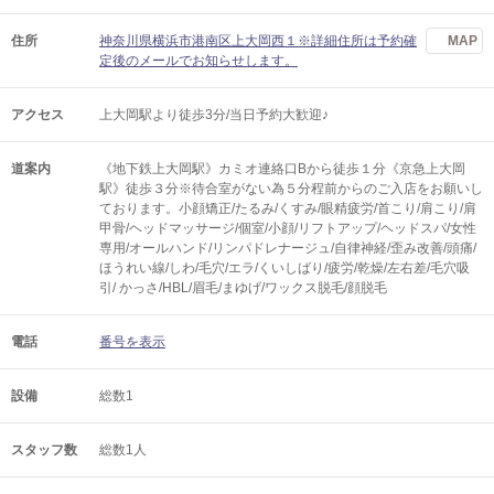
住所
神奈川県横浜市港南区上大岡西１※詳細住所は予約確
MAP
定後のメールでお知らせします。
アクセス
上大岡駅より徒歩3分/当日予約大歓迎♪
道案内
《地下鉄上大岡駅》カミオ連絡口Bから徒歩１分《京急上大岡
駅》徒歩３分※待合室がない為５分程前からのご入店をお願いし
ております。小顔矯正/たるみ/くすみ/眼精疲労/首こり/肩こり/肩
甲骨/ヘッドマッサージ/個室/小顔/リフトアップ/ヘッドスパ/女性
専用/オールハンド/リンパドレナージュ/自律神経/歪み改善/頭痛/
ほうれい線/しわ/毛穴/エラ/くいしばり/疲労/乾燥/左右差/毛穴吸
引/ かっさ/HBL/眉毛/まゆげ/ワックス脱毛/顔脱毛
電話
番号を表示
設備
総数1
スタッフ数
総数1人