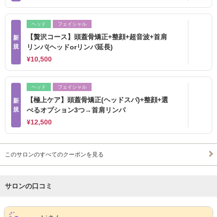
ヘッド
フェイシャル
【贅沢コース】頭蓋骨矯正+整顔+超音波+首肩
新
規
リンパ(ヘッドorリンパ延長)
¥10,500
ヘッド
フェイシャル
【極上ケア】頭蓋骨矯正(ヘッドスパ)+整顔+選
新
規
べるオプション3つ→首肩リンパ
¥12,500
このサロンのすべてのクーポンを見る
サロンの口コミ
サロンPick Up