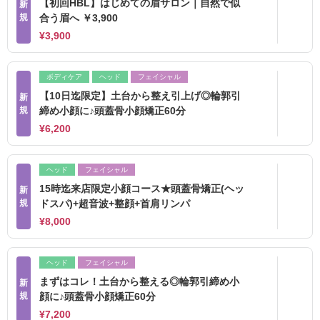
【初回HBL】はじめての眉サロン｜自然で似
新
規
合う眉へ ￥3,900
¥3,900
ボディケア
ヘッド
フェイシャル
【10日迄限定】土台から整え引上げ◎輪郭引
新
規
締め小顔に♪頭蓋骨小顔矯正60分
¥6,200
ヘッド
フェイシャル
15時迄来店限定小顔コース★頭蓋骨矯正(ヘッ
新
規
ドスパ)+超音波+整顔+首肩リンパ
¥8,000
ヘッド
フェイシャル
まずはコレ！土台から整える◎輪郭引締め小
新
規
顔に♪頭蓋骨小顔矯正60分
¥7,200