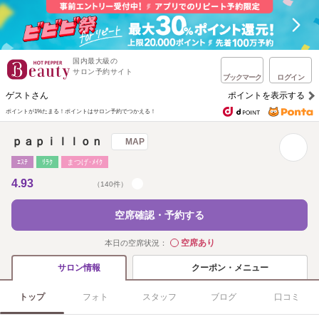
国内最大級の
サロン予約サイト
ブックマーク
ログイン
ゲストさん
ポイントを表示する
ポイントが1%たまる！
ポイントはサロン予約でつかえる！
ｐａｐｉｌｌｏｎ
MAP
ｴｽﾃ
ﾘﾗｸ
まつげ･ﾒｲｸ
4.93
（140件）
空席確認・予約する
空席あり
本日の空席状況：
◯
クーポン・メニュー
サロン情報
トップ
フォト
スタッフ
ブログ
口コミ