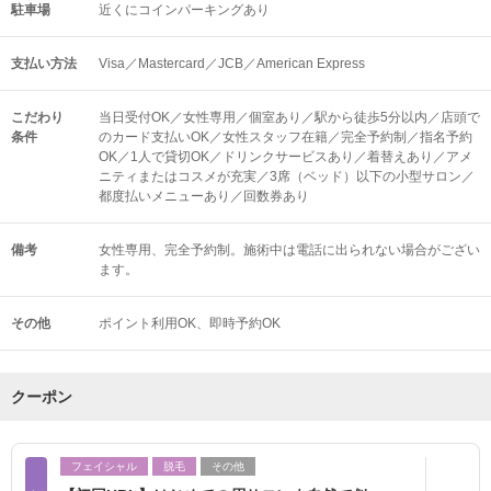
駐車場
近くにコインパーキングあり
支払い方法
Visa／Mastercard／JCB／American Express
こだわり
当日受付OK／女性専用／個室あり／駅から徒歩5分以内／店頭で
条件
のカード支払いOK／女性スタッフ在籍／完全予約制／指名予約
OK／1人で貸切OK／ドリンクサービスあり／着替えあり／アメ
ニティまたはコスメが充実／3席（ベッド）以下の小型サロン／
都度払いメニューあり／回数券あり
備考
女性専用、完全予約制。施術中は電話に出られない場合がござい
ます。
その他
ポイント利用OK
即時予約OK
クーポン
フェイシャル
脱毛
その他