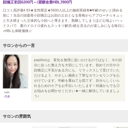
顔矯正初回6200円～/眉癖改善HBL3900円
口コミ高評価4.93★女性限定★5600人以上の施術実績有■年齢のせいと諦める
前に！当店の頭蓋骨小顔矯正はお顔の土台となる骨格からアプローチ☆キュッ
と引き締まった立体的な小顔へと導きます。熟睡してしまうほど心地よいヘッ
ドスパで、夏のドロドロ疲れもスッキリ解消♪鏡を見るのが楽しみになる毎日に
♪HBLも体験価格☆
サロンからの一言
papillonは、変化を無理に追いかけるのではなく、今の自
分に合った整え方を大切にしています。初めての方や小
顔矯正に不安がある方にも、リラックスして受けていた
だけるよう、やさしい施術と丁寧なカウンセリングを心
がけています。年齢を重ねても慌てず、自分らしくいら
れるためのケアをお手伝いいたします！何歳からでも◎
お悩みをお聞かせください★一緒に解決していきましょ
saki
う♪
代表
サロンの雰囲気