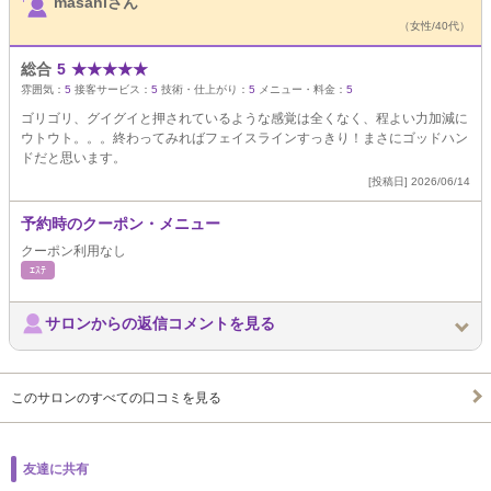
masahiさん
（女性/40代）
総合
5
★
★
★
★
★
雰囲気：
5
接客サービス：
5
技術・仕上がり：
5
メニュー・料金：
5
ゴリゴリ、グイグイと押されているような感覚は全くなく、程よい力加減に
ウトウト。。。終わってみればフェイスラインすっきり！まさにゴッドハン
ドだと思います。
[投稿日] 2026/06/14
予約時のクーポン・メニュー
クーポン利用なし
ｴｽﾃ
サロンからの返信コメントを見る
このサロンのすべての口コミを見る
友達に共有