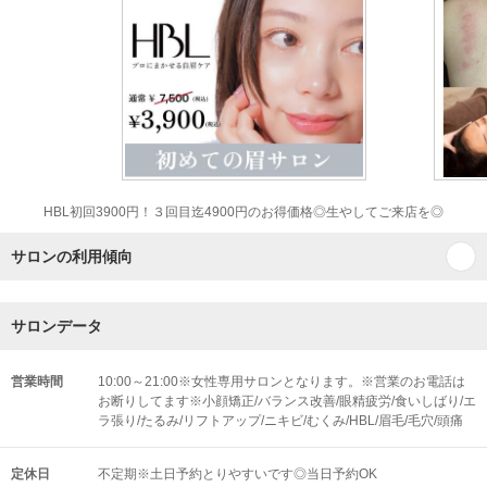
HBL初回3900円！３回目迄4900円のお得価格◎生やしてご来店を◎
サロンの利用傾向
サロンデータ
営業時間
10:00～21:00※女性専用サロンとなります。※営業のお電話は
お断りしてます※小顔矯正/バランス改善/眼精疲労/食いしばり/エ
ラ張り/たるみ/リフトアップ/ニキビ/むくみ/HBL/眉毛/毛穴/頭痛
定休日
不定期※土日予約とりやすいです◎当日予約OK