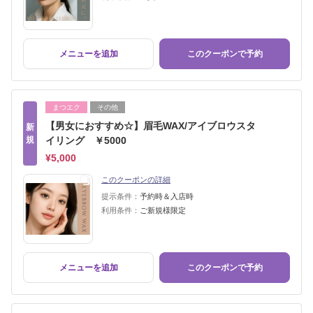
メニューを追加
このクーポンで予約
まつエク
その他
【男女におすすめ☆】眉毛WAX/アイブロウスタ
新
規
イリング ￥5000
¥5,000
このクーポンの詳細
提示条件：
予約時＆入店時
利用条件：
ご新規様限定
メニューを追加
このクーポンで予約