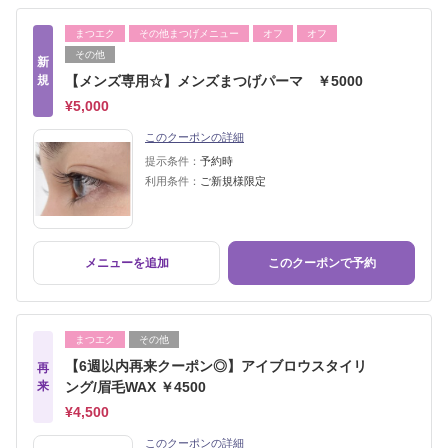
まつエク
その他まつげメニュー
オフ
オフ
その他
新
規
【メンズ専用☆】メンズまつげパーマ ￥5000
¥5,000
このクーポンの詳細
提示条件：
予約時
利用条件：
ご新規様限定
メニューを追加
このクーポンで予約
まつエク
その他
【6週以内再来クーポン◎】アイブロウスタイリ
再
来
ング/眉毛WAX ￥4500
¥4,500
このクーポンの詳細