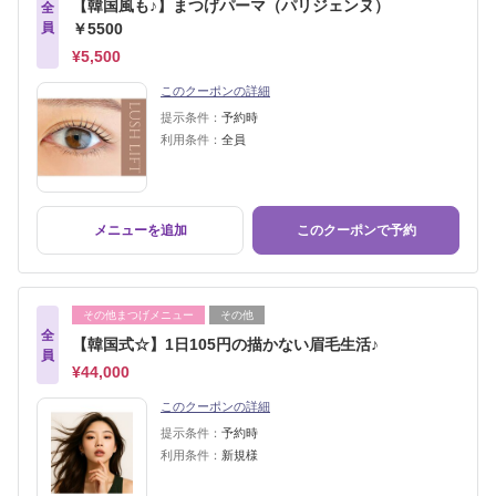
【韓国風も♪】まつげパーマ（パリジェンヌ）
全
員
￥5500
¥5,500
このクーポンの詳細
提示条件：
予約時
利用条件：
全員
メニューを追加
このクーポンで予約
その他まつげメニュー
その他
全
【韓国式☆】1日105円の描かない眉毛生活♪
員
¥44,000
このクーポンの詳細
提示条件：
予約時
利用条件：
新規様