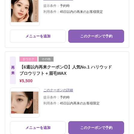
提示条件：
予約時
利用条件：
45日以内の再来のお客様限定
メニューを追加
このクーポンで予約
まつエク
その他
【6週以内再来クーポン◎】人気No.1 ハリウッド
再
来
ブロウリフト＋眉毛WAX
¥5,500
このクーポンの詳細
提示条件：
予約時
利用条件：
45日以内再来のお客様限定
メニューを追加
このクーポンで予約