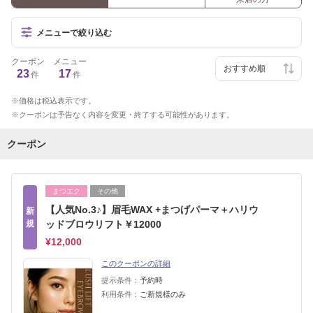
メニューで絞り込む
クーポン
メニュー
23
17
件
件
価格は税込表示です。
クーポンは予告なく内容を変更・終了する可能性があります。
クーポン
まつエク
その他
【人気No.3♪】眉毛WAX +まつげパーマ＋ハリウ
新
規
ッドブロウリフト￥12000
¥12,000
このクーポンの詳細
提示条件：
予約時
利用条件：
ご新規様のみ