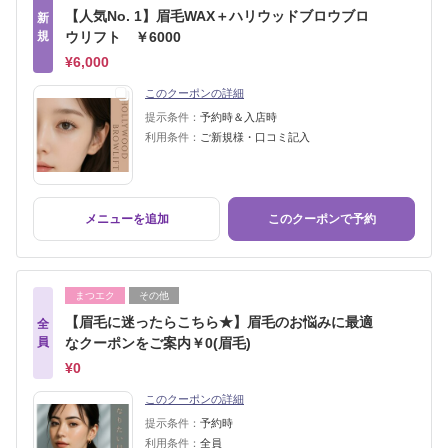
【人気No. 1】眉毛WAX＋ハリウッドブロウブロ
新
規
ウリフト ￥6000
¥6,000
このクーポンの詳細
提示条件：
予約時＆入店時
利用条件：
ご新規様・口コミ記入
メニューを追加
このクーポンで予約
まつエク
その他
【眉毛に迷ったらこちら★】眉毛のお悩みに最適
全
員
なクーポンをご案内￥0(眉毛)
¥0
このクーポンの詳細
提示条件：
予約時
利用条件：
全員