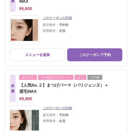
員
WAX
¥6,600
このクーポンの詳細
提示条件：
予約時
利用条件：
全員
メニューを追加
このクーポンで予約
まつエク
その他まつげメニュー
オフ
その他
【人気No.２】まつげパーマ（パリジェンヌ）＋
全
員
眉毛WAX
¥9,900
このクーポンの詳細
提示条件：
予約時
利用条件：
全員