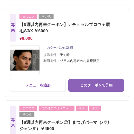
まつエク
その他
【6週以内再来クーポン】ナチュラルブロウ＋眉
再
来
毛WAX ￥6000
¥6,000
このクーポンの詳細
提示条件：
予約時
利用条件：
45日以内再来のお客様限定
メニューを追加
このクーポンで予約
まつエク
その他まつげメニュー
オフ
オフ
その他
再
【6週以内再来クーポン◎】まつげパーマ（パリ
来
ジェンヌ）￥4500