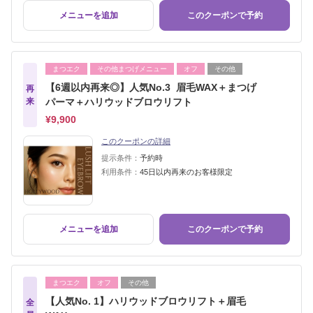
メニューを追加
このクーポンで予約
まつエク
その他まつげメニュー
オフ
その他
【6週以内再来◎】人気No.3 眉毛WAX＋まつげ
再
来
パーマ＋ハリウッドブロウリフト
¥9,900
このクーポンの詳細
提示条件：
予約時
利用条件：
45日以内再来のお客様限定
メニューを追加
このクーポンで予約
まつエク
オフ
その他
【人気No. 1】ハリウッドブロウリフト＋眉毛
全