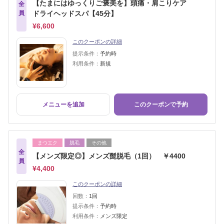
【たまにはゆっくりご褒美を】頭痛・肩こりケア
全
員
ドライヘッドスパ【45分】
¥6,600
このクーポンの詳細
提示条件：
予約時
利用条件：
新規
メニューを追加
このクーポンで予約
まつエク
脱毛
その他
全
【メンズ限定◎】メンズ髭脱毛（1回） ￥4400
員
¥4,400
このクーポンの詳細
回数：
1回
提示条件：
予約時
利用条件：
メンズ限定