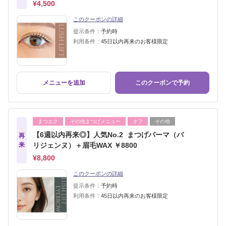
¥4,500
このクーポンの詳細
提示条件：
予約時
利用条件：
45日以内再来のお客様限定
メニューを追加
このクーポンで予約
まつエク
その他まつげメニュー
オフ
その他
【6週以内再来◎】人気No.2 まつげパーマ（パ
再
来
リジェンヌ）＋眉毛WAX ￥8800
¥8,800
このクーポンの詳細
提示条件：
予約時
利用条件：
45日以内再来のお客様限定