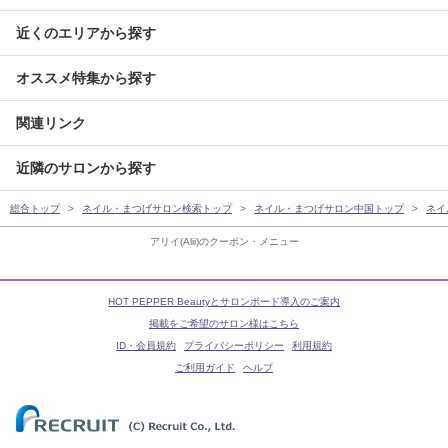
近くのエリアから探す
オススメ特集から探す
関連リンク
近隣のサロンから探す
総合トップ
ネイル・まつげサロン検索トップ
ネイル・まつげサロン中国トップ
ネイ
アリイ(Alii)のクーポン・メニュー
HOT PEPPER Beautyとサロンボード導入のご案内
掲載をご希望のサロン様はこちら
ID・会員規約
プライバシーポリシー
利用規約
ご利用ガイド
ヘルプ