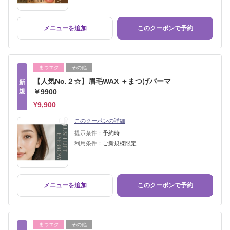
メニューを追加
このクーポンで予約
まつエク
その他
【人気No.２☆】眉毛WAX ＋まつげパーマ
新
規
￥9900
¥9,900
このクーポンの詳細
提示条件：
予約時
利用条件：
ご新規様限定
メニューを追加
このクーポンで予約
まつエク
その他