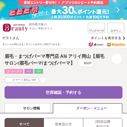
国内最大級の
サロン予約サイト
ブックマーク
ログイン
ゲストさん
ポイントを表示する
ポイントが1%たまる！
ポイントはサロン予約でつかえる！
眉毛・まつげパーマ専門店 Alii アリイ岡山【眉毛
サロン/眉毛パーマ/まつげパーマ】
MAP
まつげ･ﾒｲｸ
ｴｽﾃ
ﾘﾗｸ
スマート支払いOK
空席確認・予約する
サロン情報
クーポン・メニュー
2回目以降
すべて
初来店の方
来店の方